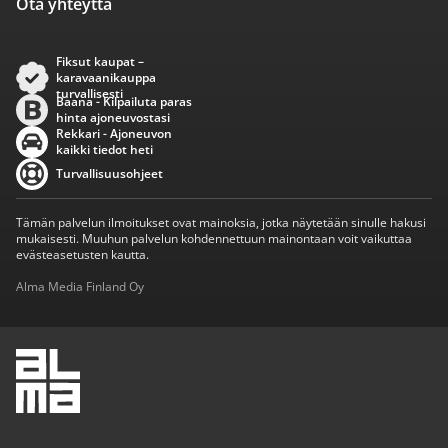
Ota yhteyttä
Fiksut kaupat –
karavaanikauppa
turvallisesti
Baana - Kilpailuta paras
hinta ajoneuvostasi
Rekkari - Ajoneuvon
kaikki tiedot heti
Turvallisuusohjeet
Tämän palvelun ilmoitukset ovat mainoksia, jotka näytetään sinulle hakusi
mukaisesti. Muuhun palvelun kohdennettuun mainontaan voit vaikuttaa
evästeasetusten kautta.
Alma Media Finland Oy