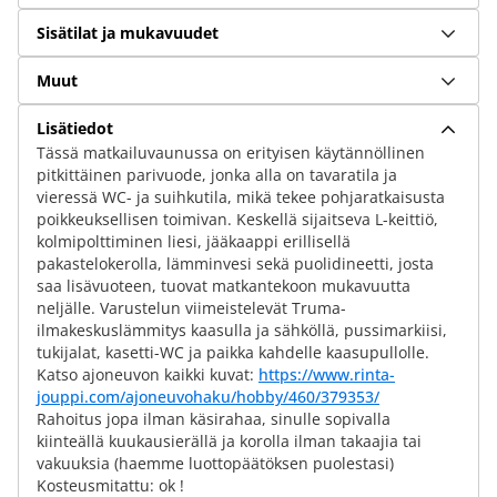
Sisätilat ja mukavuudet
Muut
Lisätiedot
Tässä matkailuvaunussa on erityisen käytännöllinen
pitkittäinen parivuode, jonka alla on tavaratila ja
vieressä WC- ja suihkutila, mikä tekee pohjaratkaisusta
poikkeuksellisen toimivan. Keskellä sijaitseva L-keittiö,
kolmipolttiminen liesi, jääkaappi erillisellä
pakastelokerolla, lämminvesi sekä puolidineetti, josta
saa lisävuoteen, tuovat matkantekoon mukavuutta
neljälle. Varustelun viimeistelevät Truma-
ilmakeskuslämmitys kaasulla ja sähköllä, pussimarkiisi,
tukijalat, kasetti-WC ja paikka kahdelle kaasupullolle.
Katso ajoneuvon kaikki kuvat:
https://www.rinta-
jouppi.com/ajoneuvohaku/hobby/460/379353/
Rahoitus jopa ilman käsirahaa, sinulle sopivalla
kiinteällä kuukausierällä ja korolla ilman takaajia tai
vakuuksia (haemme luottopäätöksen puolestasi)
Kosteusmitattu: ok !