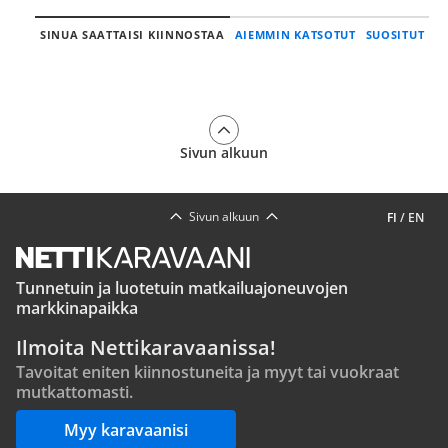
SINUA SAATTAISI KIINNOSTAA
AIEMMIN KATSOTUT
SUOSITUT
Sivun alkuun
Sivun alkuun
FI
/
EN
Tunnetuin ja luotetuin matkailuajoneuvojen
markkinapaikka
Ilmoita Nettikaravaanissa!
Tavoitat eniten kiinnostuneita ja myyt tai vuokraat
mutkattomasti.
Myy karavaanisi