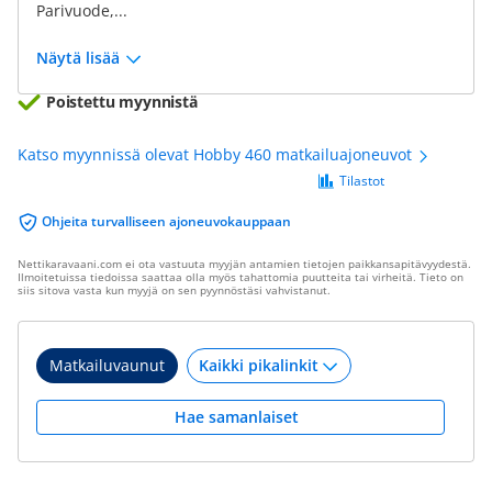
Parivuode,...
Näytä lisää
Poistettu myynnistä
Katso myynnissä olevat Hobby 460 matkailuajoneuvot
Tilastot
Ohjeita turvalliseen ajoneuvokauppaan
Nettikaravaani.com ei ota vastuuta myyjän antamien tietojen paikkansapitävyydestä.
Ilmoitetuissa tiedoissa saattaa olla myös tahattomia puutteita tai virheitä. Tieto on
siis sitova vasta kun myyjä on sen pyynnöstäsi vahvistanut.
Matkailuvaunut
Hae samanlaiset