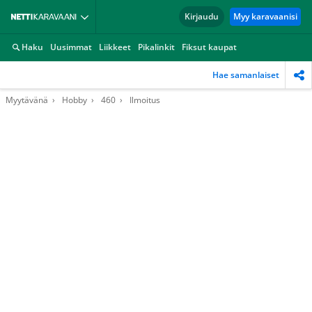
Kirjaudu
Myy karavaanisi
Haku
Uusimmat
Liikkeet
Pikalinkit
Fiksut kaupat
Hae samanlaiset
Myytävänä
Hobby
460
Ilmoitus