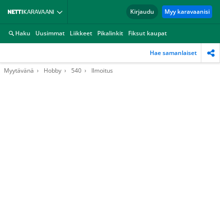
Kirjaudu
Myy karavaanisi
Haku
Uusimmat
Liikkeet
Pikalinkit
Fiksut kaupat
Hae samanlaiset
Myytävänä
Hobby
540
Ilmoitus