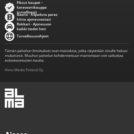
Fiksut kaupat –
karavaanikauppa
turvallisesti
Baana - Kilpailuta paras
hinta ajoneuvostasi
Rekkari - Ajoneuvon
kaikki tiedot heti
Turvallisuusohjeet
Tämän palvelun ilmoitukset ovat mainoksia, jotka näytetään sinulle hakusi
mukaisesti. Muuhun palvelun kohdennettuun mainontaan voit vaikuttaa
evästeasetusten kautta.
Alma Media Finland Oy