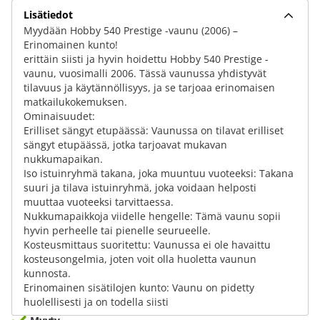
Lisätiedot
Myydään Hobby 540 Prestige -vaunu (2006) –
Erinomainen kunto!
erittäin siisti ja hyvin hoidettu Hobby 540 Prestige -
vaunu, vuosimalli 2006. Tässä vaunussa yhdistyvät
tilavuus ja käytännöllisyys, ja se tarjoaa erinomaisen
matkailukokemuksen.
Ominaisuudet:
Erilliset sängyt etupäässä: Vaunussa on tilavat erilliset
sängyt etupäässä, jotka tarjoavat mukavan
nukkumapaikan.
Iso istuinryhmä takana, joka muuntuu vuoteeksi: Takana
suuri ja tilava istuinryhmä, joka voidaan helposti
muuttaa vuoteeksi tarvittaessa.
Nukkumapaikkoja viidelle hengelle: Tämä vaunu sopii
hyvin perheelle tai pienelle seurueelle.
Kosteusmittaus suoritettu: Vaunussa ei ole havaittu
kosteusongelmia, joten voit olla huoletta vaunun
kunnosta.
Erinomainen sisätilojen kunto: Vaunu on pidetty
huolellisesti ja on todella siisti