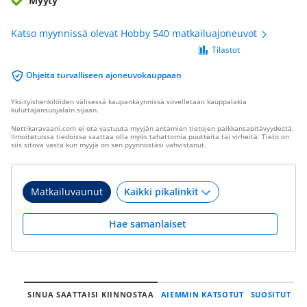
Myyty
Katso myynnissä olevat Hobby 540 matkailuajoneuvot
Tilastot
Ohjeita turvalliseen ajoneuvokauppaan
Yksityishenkilöiden välisessä kaupankäynnissä sovelletaan kauppalakia
kuluttajansuojalain sijaan.
Nettikaravaani.com ei ota vastuuta myyjän antamien tietojen paikkansapitävyydestä.
Ilmoitetuissa tiedoissa saattaa olla myös tahattomia puutteita tai virheitä. Tieto on
siis sitova vasta kun myyjä on sen pyynnöstäsi vahvistanut.
Matkailuvaunut
Hae samanlaiset
SINUA SAATTAISI KIINNOSTAA
AIEMMIN KATSOTUT
SUOSITUT