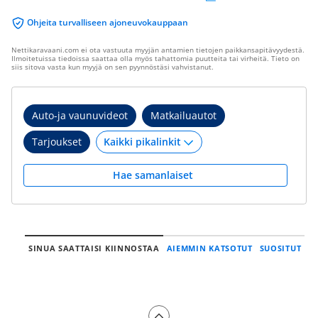
Ohjeita turvalliseen ajoneuvokauppaan
Nettikaravaani.com ei ota vastuuta myyjän antamien tietojen paikkansapitävyydestä.
Ilmoitetuissa tiedoissa saattaa olla myös tahattomia puutteita tai virheitä. Tieto on
siis sitova vasta kun myyjä on sen pyynnöstäsi vahvistanut.
Auto-ja vaunuvideot
Matkailuautot
Tarjoukset
Hae samanlaiset
SINUA SAATTAISI KIINNOSTAA
AIEMMIN KATSOTUT
SUOSITUT