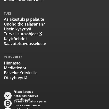
TUKI
Asiakastuki ja palaute
Unohditko salasanan?
Usein kysyttyä
Turvallisuusohjeet
Käyttöehdot
Saavutettavuusseloste
YRITYKSILLE
Hinnasto
Mediatiedot
Palvelut Yrityksille
Ota yhteyttä
Fiksut kaupat –
karavaanikauppa
turvallisesti
Baana - Kilpailuta paras
hinta ajoneuvostasi