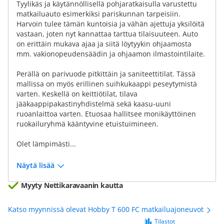
Tyylikäs ja käytännöllisellä pohjaratkaisulla varustettu
matkailuauto esimerkiksi pariskunnan tarpeisiin.
Harvoin tulee tämän kuntoisia ja vähän ajettuja yksilöitä
vastaan, joten nyt kannattaa tarttua tilaisuuteen. Auto
on erittäin mukava ajaa ja siitä löytyykin ohjaamosta
mm. vakionopeudensäädin ja ohjaamon ilmastointilaite.
Perällä on parivuode pitkittäin ja saniteettitilat. Tässä
mallissa on myös erillinen suihkukaappi peseytymistä
varten. Keskellä on keittiötilat, tilava
jääkaappipakastinyhdistelmä sekä kaasu-uuni
ruoanlaittoa varten. Etuosaa hallitsee monikäyttöinen
ruokailuryhmä kääntyvine etuistuimineen.
Olet lämpimästi...
Näytä lisää
Myyty Nettikaravaanin kautta
Katso myynnissä olevat Hobby T 600 FC matkailuajoneuvot
Tilastot