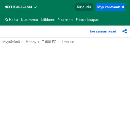
Kirjaudu
Myy karavaanisi
Haku
Uusimmat
Liikkeet
Pikalinkit
Fiksut kaupat
Hae samanlaiset
Myytävänä
Hobby
T 600 FC
Ilmoitus