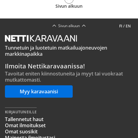
Sivun alkuun
Sivun alkuun
FI
/
EN
Tunnetuin ja luotetuin matkailuajoneuvojen
markkinapaikka
Ilmoita Nettikaravaanissa!
Tavoitat eniten kiinnostuneita ja myyt tai vuokraat
mutkattomasti.
Myy karavaanisi
KIRJAUTUNEILLE
Tallennetut haut
Omat ilmoitukset
Omat suosikit
Mainosta ilmoitustasi