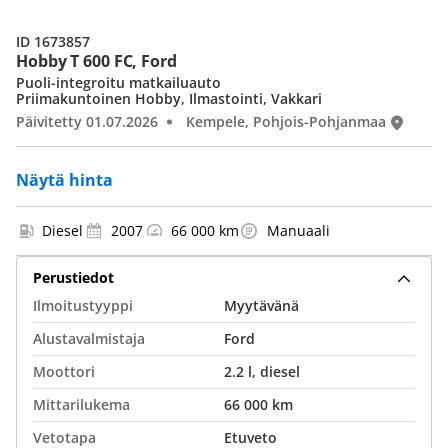
ID 1673857
Hobby T 600 FC, Ford
Puoli-integroitu matkailuauto
Priimakuntoinen Hobby, Ilmastointi, Vakkari
Päivitetty 01.07.2026
Kempele, Pohjois-Pohjanmaa
Näytä hinta
Diesel
2007
66 000 km
Manuaali
Perustiedot
Ilmoitustyyppi
Myytävänä
Alustavalmistaja
Ford
Moottori
2.2 l, diesel
Mittarilukema
66 000 km
Vetotapa
Etuveto