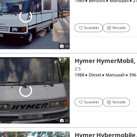
1989
● Bensiini
● Manuaali
● 2
Suosikki
Vertaile
19
Hymer HymerMobil, 
2.5
1988
● Diesel
● Manuaali
● 396
Suosikki
Vertaile
21
Hymer Hybermobile,