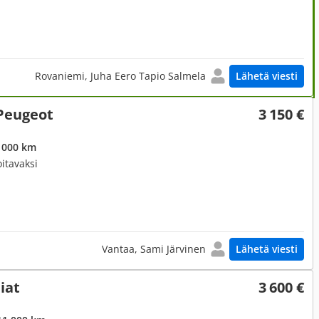
Rovaniemi, Juha Eero Tapio Salmela
Lähetä viesti
Peugeot
3 150 €
 000 km
itavaksi
Vantaa, Sami Järvinen
Lähetä viesti
iat
3 600 €