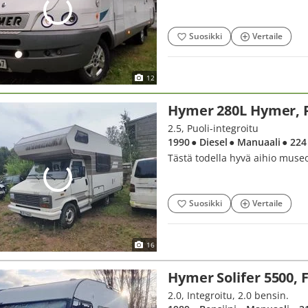
Suosikki
Vertaile
12
Hymer 280L Hymer, 
2.5, Puoli-integroitu
1990
● Diesel
● Manuaali
● 224
Tästä todella hyvä aihio museo
Suosikki
Vertaile
16
Hymer Solifer 5500, F
2.0, Integroitu, 2.0 bensin.