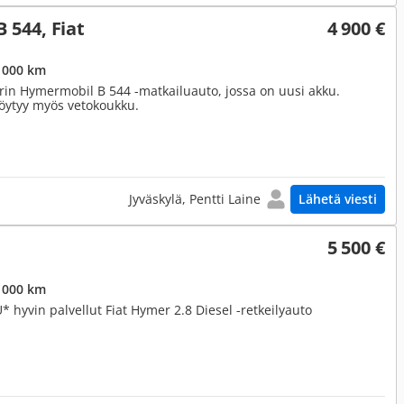
544, Fiat
4 900 €
 000 km
in Hymermobil B 544 -matkailuauto, jossa on uusi akku.
Löytyy myös vetokoukku.
Jyväskylä, Pentti Laine
Lähetä viesti
5 500 €
 000 km
yvin palvellut Fiat Hymer 2.8 Diesel -retkeilyauto