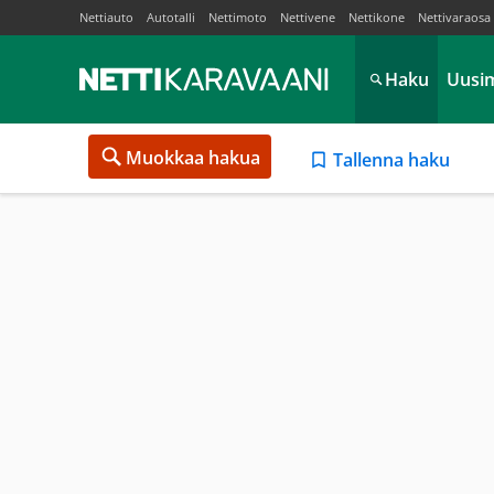
Nettiauto
Autotalli
Nettimoto
Nettivene
Nettikone
Nettivaraosa
Haku
Uusi
Muokkaa hakua
Tallenna haku