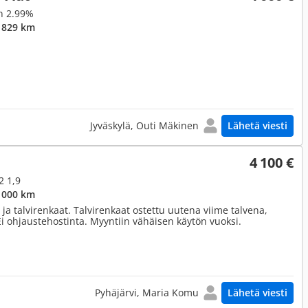
en 2.99%
 829 km
Jyväskylä, Outi Mäkinen
Lähetä viesti
4 100 €
2 1,9
 000 km
 ja talvirenkaat. Talvirenkaat ostettu uutena viime talvena,
i ohjaustehostinta. Myyntiin vähäisen käytön vuoksi.
Pyhäjärvi, Maria Komu
Lähetä viesti