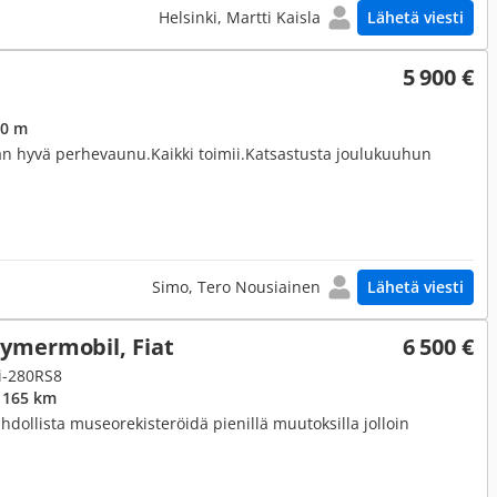
Helsinki, Martti Kaisla
Lähetä viesti
5 900 €
,0 m
taan hyvä perhevaunu.Kaikki toimii.Katsastusta joulukuuhun
Simo, Tero Nousiainen
Lähetä viesti
ymermobil, Fiat
6 500 €
xi-280RS8
 165 km
ollista museorekisteröidä pienillä muutoksilla jolloin