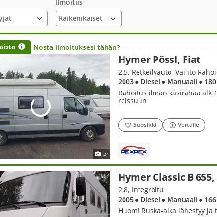
Ilmoitus
yjät
aista
Nosta ilmoituksesi tähän?
Hymer Pössl, Fiat
2.5, Retkeilyauto, Vaihto Raho
2003
● Diesel
● Manuaali
● 180
Rahoitus ilman käsirahaa alk 1
reissuun
Suosikki
Vertaile
24
Hymer Classic B 655, 
2.8, Integroitu
2005
● Diesel
● Manuaali
● 166
Huom! Ruska-aika lähestyy ja 