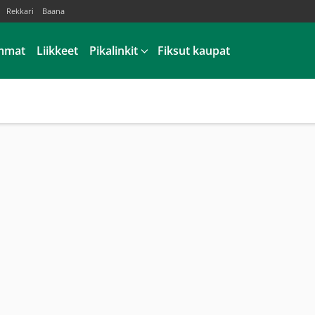
Rekkari
Baana
mmat
Liikkeet
Pikalinkit
Fiksut kaupat