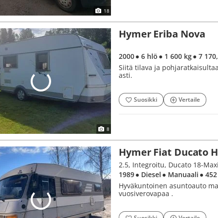
18
Hymer Eriba Nova
2000
● 6 hlö
● 1 600 kg
● 7 170
Siitä tilava ja pohjaratkaisul
asti.
Suosikki
Vertaile
8
Hymer Fiat Ducato H
2.5, Integroitu, Ducato 18-Ma
1989
● Diesel
● Manuaali
● 452
Hyväkuntoinen asuntoauto mahd
vuosiverovapaa .
Suosikki
Vertaile