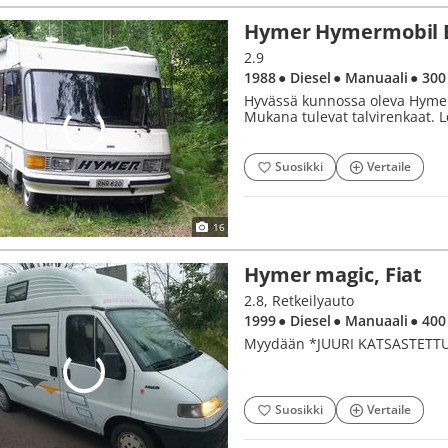
Hymer Hymermobil B 
2.9
1988
● Diesel
● Manuaali
● 300
Hyvässä kunnossa oleva Hymer
Mukana tulevat talvirenkaat. 
Suosikki
Vertaile
16
Hymer magic, Fiat
2.8, Retkeilyauto
1999
● Diesel
● Manuaali
● 400
Myydään *JUURI KATSASTETTU* h
Suosikki
Vertaile