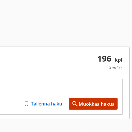
196
kpl
Sivu
1/7
Tallenna haku
Muokkaa hakua