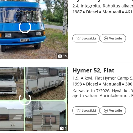
2.4, Integroitu, Rahoitus alka
1987
● Diesel
● Manuaali
● 461
Suosikki
Vertaile
15
Hymer 52, Fiat
1.9, Alkovi, Fiat Hymer Camp 5
1993
● Diesel
● Manuaali
● 300
Katsastettu 7/2026. Hyvät kesä
ajettu vähän. Aurinkokennot. E
Suosikki
Vertaile
3