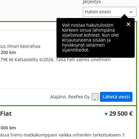
Järjestys
Voit nostaa hakutulosten
kärkeen sinua lähimpänä
sijaitsevat kohteet, kun olet
14 970 €
kirjautuneena sisään ja
hyväksynyt selaimen
itus ilman käsirahaa
sijaintitiedot.
 200 km
79€ kk Katsastettu 6/2026. Tällä heti valmis unelmien
Alajärvi, RexPex Oy
Lähetä viesti
Fiat
29 500 €
 000 km
tässä hieno matkakumppani vaikka siihenkin tarkoitukseen !!