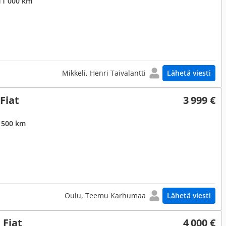
11 000 km
Mikkeli, Henri Taivalantti
Lähetä viesti
Fiat
3 999 €
 500 km
Oulu, Teemu Karhumaa
Lähetä viesti
 Fiat
4 000 €