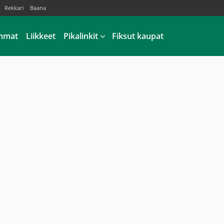
Rekkari
Baana
mmat
Liikkeet
Pikalinkit
Fiksut kaupat