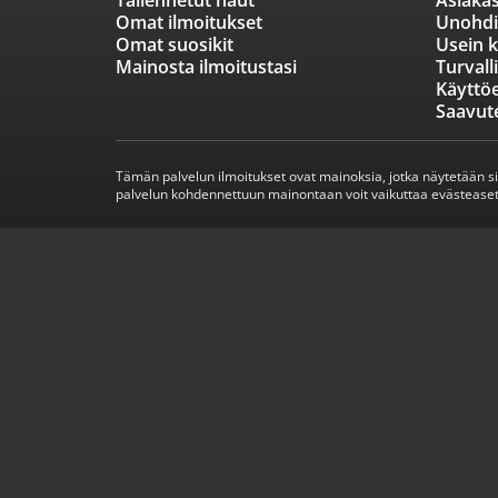
Tallennetut haut
Asiakas
Omat ilmoitukset
Unohdi
Omat suosikit
Usein k
Mainosta ilmoitustasi
Turvall
Käyttö
Saavut
Tämän palvelun ilmoitukset ovat mainoksia, jotka näytetään s
palvelun kohdennettuun mainontaan voit vaikuttaa evästeaset