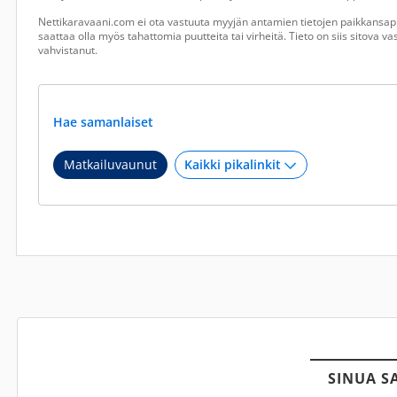
Nettikaravaani.com ei ota vastuuta myyjän antamien tietojen paikkansapi
saattaa olla myös tahattomia puutteita tai virheitä. Tieto on siis sitova 
vahvistanut.
Hae samanlaiset
Matkailuvaunut
SINUA S