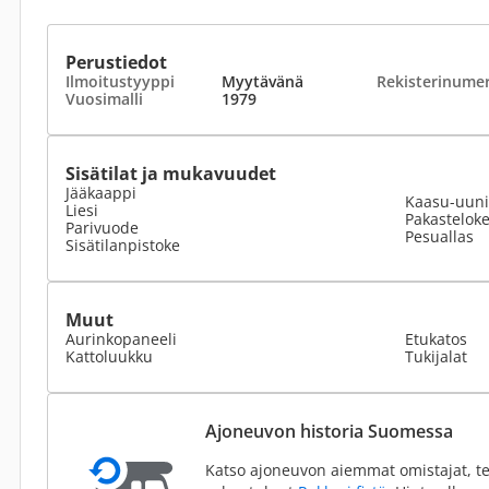
Perustiedot
Ilmoitustyyppi
Myytävänä
Rekisterinume
Vuosimalli
1979
Sisätilat ja mukavuudet
Jääkaappi
Kaasu-uuni
Liesi
Pakastelok
Parivuode
Pesuallas
Sisätilanpistoke
Muut
Aurinkopaneeli
Etukatos
Kattoluukku
Tukijalat
Ajoneuvon historia Suomessa
Katso ajoneuvon aiemmat omistajat, te