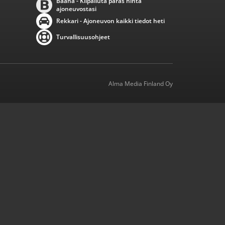
Baana - Kilpailuta paras hinta
ajoneuvostasi
Rekkari - Ajoneuvon kaikki tiedot heti
Turvallisuusohjeet
Alma Media Finland Oy