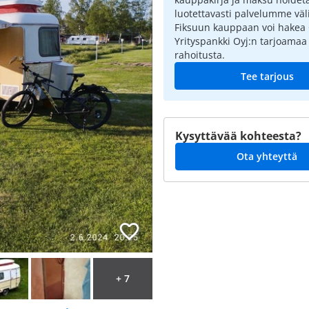
luotettavasti palvelumme väli
Fiksuun kauppaan voi hakea
Yrityspankki Oyj:n tarjoamaa
rahoitusta.
Tee tarjous
Kysyttävää kohteesta?
Ota yhteyttä
+ 7