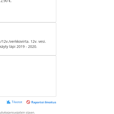
 2,90 €.
12v./verkkovirta. 12v. vesi.
käyty läpi 2019 - 2020.
Tilastot
Raportoi ilmoitus
luttajansuojalain sijaan.