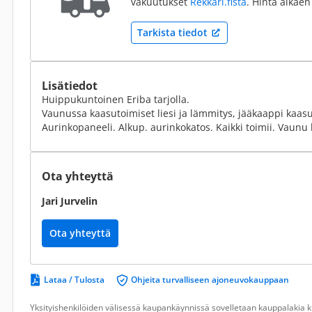
vakuutukset
Rekkari.fistä
. Hinta alkaen
Tarkista tiedot
Lisätiedot
Huippukuntoinen Eriba tarjolla.
Vaunussa kaasutoimiset liesi ja lämmitys, jääkaappi kaasu/
Aurinkopaneeli. Alkup. aurinkokatos. Kaikki toimii. Vaunu 
Ota yhteyttä
Jari Jurvelin
Ota yhteyttä
Lataa / Tulosta
Ohjeita turvalliseen ajoneuvokauppaan
Yksityishenkilöiden välisessä kaupankäynnissä sovelletaan kauppalakia ku