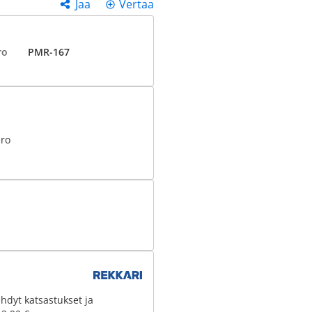
Jaa
Vertaa
ro
PMR-167
ero
hdyt katsastukset ja