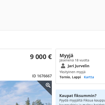
9 000 €
Myyjä
Jäsenenä 18 vuotta
Jari Jurvelin
Yksityinen myyjä
ID 1676667
Tornio, Lappi
Kartta
Kaupat fiksummin?
Pyydä myyjältä Fiksua kauppa
kauppakirja ja maksu hoidet