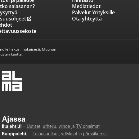
tuki ja palaute
Hinnasto
tko salasanan?
Mediatiedot
ysyttyä
Palvelut Yrityksille
isuusohjeet
Ota yhteyttä
ehdot
ettavuusseloste
inulle hakusi mukaisesti. Muuhun
usten kautta.