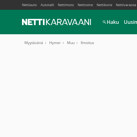
Nettiauto
Autotalli
Nettimoto
Nettivene
Nettikone
Nettivaraosa
Haku
Uusi
Myytävänä
Hymer
Muu
Ilmoitus