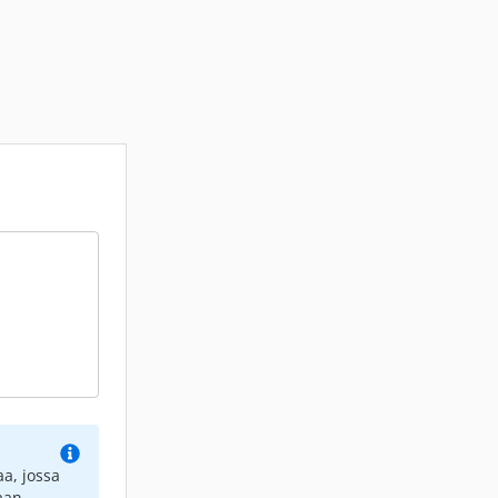
a, jossa
aan