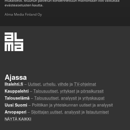
mukaisesti. Muuhun palvelun kohdennettuun mainontaan voit vaikuttaa
evästeasetusten kautta.
Alma Media Finland Oy