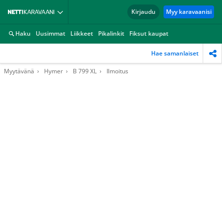
Kirjaudu
Myy karavaanisi
Haku
Uusimmat
Liikkeet
Pikalinkit
Fiksut kaupat
Hae samanlaiset
Myytävänä
Hymer
B 799 XL
Ilmoitus