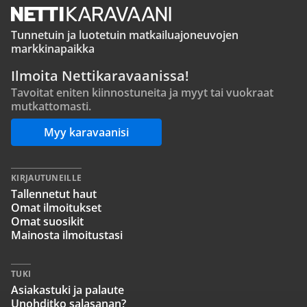
Tunnetuin ja luotetuin matkailuajoneuvojen
markkinapaikka
Ilmoita Nettikaravaanissa!
Tavoitat eniten kiinnostuneita ja myyt tai vuokraat
mutkattomasti.
Myy karavaanisi
KIRJAUTUNEILLE
Tallennetut haut
Omat ilmoitukset
Omat suosikit
Mainosta ilmoitustasi
TUKI
Asiakastuki ja palaute
Unohditko salasanan?