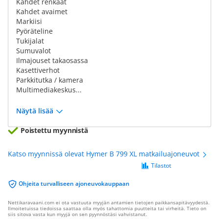
Kahdet renkaat
Kahdet avaimet
Markiisi
Pyöräteline
Tukijalat
Sumuvalot
Ilmajouset takaosassa
Kasettiverhot
Parkkitutka / kamera
Multimediakeskus...
Näytä lisää
Poistettu myynnistä
Katso myynnissä olevat Hymer B 799 XL matkailuajoneuvot
Tilastot
Ohjeita turvalliseen ajoneuvokauppaan
Nettikaravaani.com ei ota vastuuta myyjän antamien tietojen paikkansapitävyydestä.
Ilmoitetuissa tiedoissa saattaa olla myös tahattomia puutteita tai virheitä. Tieto on
siis sitova vasta kun myyjä on sen pyynnöstäsi vahvistanut.