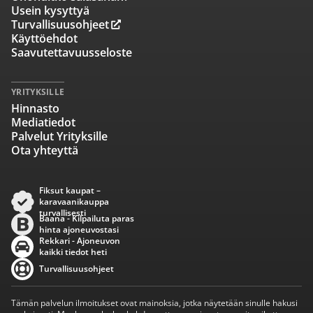
Usein kysyttyä
Turvallisuusohjeet
Käyttöehdot
Saavutettavuusseloste
YRITYKSILLE
Hinnasto
Mediatiedot
Palvelut Yrityksille
Ota yhteyttä
Fiksut kaupat –
karavaanikauppa
turvallisesti
Baana - Kilpailuta paras
hinta ajoneuvostasi
Rekkari - Ajoneuvon
kaikki tiedot heti
Turvallisuusohjeet
Tämän palvelun ilmoitukset ovat mainoksia, jotka näytetään sinulle hakusi