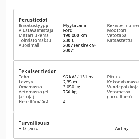
Perustiedot
Ilmoitustyyppi
Myytävänä
Rekisterinume
Alustavalmistaja
Ford
Moottori
Mittarilukema
190 000 km
Vetotapa
Toimistomaksu
230 €
Katsastettu
Vuosimalli
2007 (ensirek 9-
2007)
Tekniset tiedot
Teho
96 kW / 131 hv
Pituus
Leveys
2,35 m
Kokonaismass
Omamassa
3 050 kg
Vuodepaikkoja
Vetomassa (ei
750 kg
Vetomassa
jarruja)
(jarrullinen)
Henkilömäärä
4
Turvallisuus
ABS-jarrut
Airbag