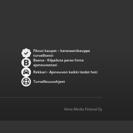
Fiksut kaupat – karavaanikauppa
turvallisesti
Baana - Kilpailuta paras hinta
ajoneuvostasi
Rekkari - Ajoneuvon kaikki tiedot heti
Turvallisuusohjeet
Alma Media Finland Oy