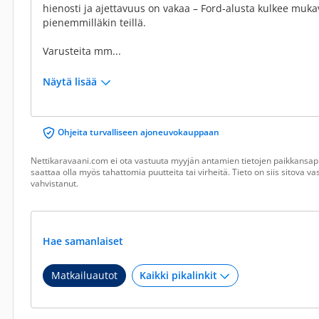
hienosti ja ajettavuus on vakaa – Ford-alusta kulkee mukav
pienemmilläkin teillä.
Varusteita mm...
Näytä lisää
Ohjeita turvalliseen ajoneuvokauppaan
Nettikaravaani.com ei ota vastuuta myyjän antamien tietojen paikkansapi
saattaa olla myös tahattomia puutteita tai virheitä. Tieto on siis sitova 
vahvistanut.
Hae samanlaiset
Matkailuautot