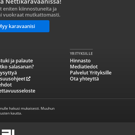
ta Nettikaravaanissa!
t eniten kiinnostuneita ja
i vuokraat mutkattomasti.
Myy karavaanisi
YRITYKSILLE
tuki ja palaute
Hinnasto
tko salasanan?
Mediatiedot
ysyttyä
Palvelut Yrityksille
isuusohjeet
Ota yhteyttä
ehdot
ettavuusseloste
inulle hakusi mukaisesti. Muuhun
usten kautta.