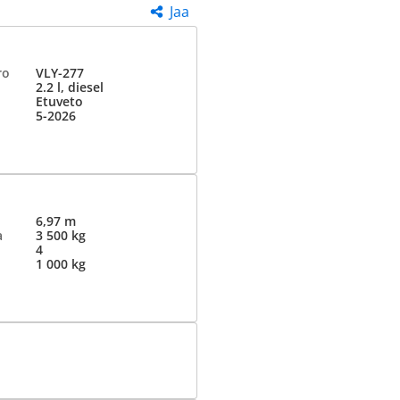
Jaa
ro
VLY-277
2.2 l, diesel
Etuveto
5-2026
6,97 m
a
3 500 kg
4
1 000 kg