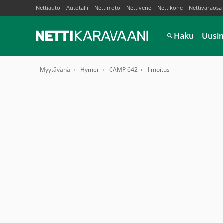
Nettiauto
Autotalli
Nettimoto
Nettivene
Nettikone
Nettivaraosa
Haku
Uusi
Myytävänä
Hymer
CAMP 642
Ilmoitus