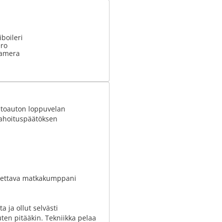
boileri
ero
kamera
htoauton loppuvelan
rahoituspäätöksen
otettava matkakumppani
 ja ollut selvästi
kuten pitääkin. Tekniikka pelaa