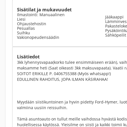
Sisätilat ja mukavuudet
Ilmastointi: Manuaalinen
Jääkaappi
Liesi
Lämminvesi
Ohjaustehostin
Pakastelok
Pesuallas
Pysäköinti
Suihku
Sähköpeilit
Vakionopeudensäädin
Lisätiedot
3kk lyhennysvapaa(korko tulee ensimmäiseen erään), vai
maksamme heti (Saat oikeasti 3kk maksuvapaata). Vaatii 
SOITOT ERIKILLE P. 0406755388 (Myös whatsapp!)
EDULLINEN RAHOITUS, JOPA ILMAN KÄSIRAHAA!
Myydään siistikuntoinen ja hyvin pidetty Ford-Hymer, lu
valmiina uusiin reissuihin.
Tämä asuntoauto on tullut meille vaihdossa hyvästä kodista
huolellisessa käytössä. Yleisilme on siisti ja kaikki toimii 