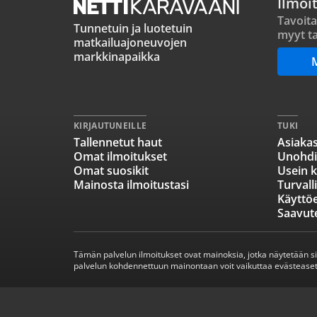
Ilmoi
Tavoita
Tunnetuin ja luotetuin
myyt ta
matkailuajoneuvojen
markkinapaikka
KIRJAUTUNEILLE
TUKI
Tallennetut haut
Asiakas
Omat ilmoitukset
Unohdi
Omat suosikit
Usein k
Mainosta ilmoitustasi
Turvall
Käyttö
Saavut
Tämän palvelun ilmoitukset ovat mainoksia, jotka näytetään s
palvelun kohdennettuun mainontaan voit vaikuttaa evästeaset