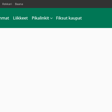
Rekkari
Baana
mmat
Liikkeet
Pikalinkit
Fiksut kaupat