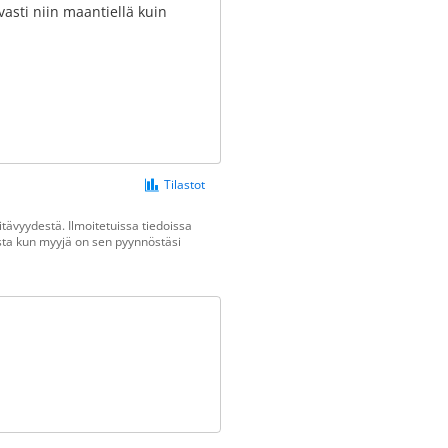
asti niin maantiellä kuin
Tilastot
tävyydestä. Ilmoitetuissa tiedoissa
vasta kun myyjä on sen pyynnöstäsi