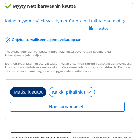
Myyty Nettikaravaanin kautta
Katso myynnissä olevat Hymer Camp matkailuajoneuvot
Tilastot
Ohjeita turvalliseen ajoneuvokauppaan
Yksityishenkilöiden välisessä kaupankäynnissä sovelletaan kauppalakia
kuluttajansuojalain sijaan.
Nettikaravaani.com ei ota vastuuta myyjän antamien tietojen paikkansapitävyydestä.
Ilmoitetuissa tiedoissa saattaa olla myös tahattomia puutteita tai virheitä. Tieto on
siis sitova vasta kun myyjä on sen pyynnöstäsi vahvistanut.
Matkailuautot
Hae samanlaiset