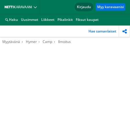
Kirjaudu
Myy karavaanisi
Haku
Uusimmat
Liikkeet
Pikalinkit
Fiksut kaupat
Hae samanlaiset
Myytävänä
Hymer
Camp
Ilmoitus