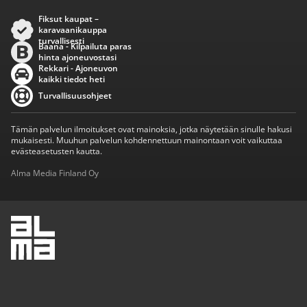
Fiksut kaupat –
karavaanikauppa
turvallisesti
Baana - Kilpailuta paras
hinta ajoneuvostasi
Rekkari - Ajoneuvon
kaikki tiedot heti
Turvallisuusohjeet
Tämän palvelun ilmoitukset ovat mainoksia, jotka näytetään sinulle hakusi
mukaisesti. Muuhun palvelun kohdennettuun mainontaan voit vaikuttaa
evästeasetusten kautta.
Alma Media Finland Oy