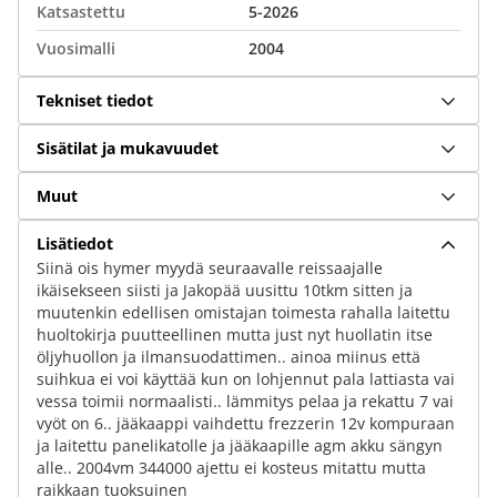
Katsastettu
5-2026
Vuosimalli
2004
Tekniset tiedot
Sisätilat ja mukavuudet
Muut
Lisätiedot
Siinä ois hymer myydä seuraavalle reissaajalle
ikäisekseen siisti ja Jakopää uusittu 10tkm sitten ja
muutenkin edellisen omistajan toimesta rahalla laitettu
huoltokirja puutteellinen mutta just nyt huollatin itse
öljyhuollon ja ilmansuodattimen.. ainoa miinus että
suihkua ei voi käyttää kun on lohjennut pala lattiasta vai
vessa toimii normaalisti.. lämmitys pelaa ja rekattu 7 vai
vyöt on 6.. jääkaappi vaihdettu frezzerin 12v kompuraan
ja laitettu panelikatolle ja jääkaapille agm akku sängyn
alle.. 2004vm 344000 ajettu ei kosteus mitattu mutta
raikkaan tuoksuinen