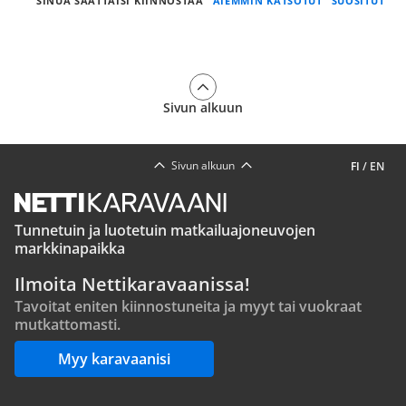
SINUA SAATTAISI KIINNOSTAA
AIEMMIN KATSOTUT
SUOSITUT
Sivun alkuun
Sivun alkuun
FI
/
EN
Tunnetuin ja luotetuin matkailuajoneuvojen
markkinapaikka
Ilmoita Nettikaravaanissa!
Tavoitat eniten kiinnostuneita ja myyt tai vuokraat
mutkattomasti.
Myy karavaanisi