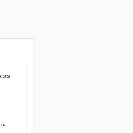
vuotta
maa,