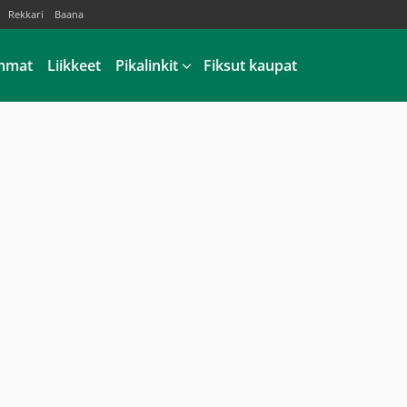
Rekkari
Baana
mmat
Liikkeet
Pikalinkit
Fiksut kaupat