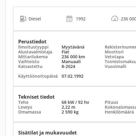
Diesel
1992
236 00
Perustiedot
Ilmoitustyyppi
Myytävänä
Rekisterinume
Alustavalmistaja
Fiat
Moottori
Mittarilukema
236 000 km
Vetotapa
Vaihteisto
Manuaali
Toimistomaks
Katsastettu
8-2024
Vuosimalli
Käyttöönottopäivä
07.02.1992
Tekniset tiedot
Teho
68 kW / 92 hv
Pituus
Leveys
2,22 m
Kokonaismass
Omamassa
2 590 kg
Henkilömäärä
Sisätilat ja mukavuudet