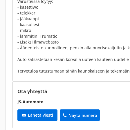
Varusteissa löytyy:
- kasettiwc
- telekkari
- jääkaappi
- kaasuliesi
- mikro
- lämmitin: Trumatic
- Lisäksi ilmawebasto
- Äänentoisto kunnollinen, penkin alla nuorisokaijutin ja k
Auto katsastetaan kesän korvalla uuteen kauteen uudelle 
Tervetuloa tutustumaan tähän kaunokaiseen ja tekemään
Ota yhteyttä
JS-Automoto
Lähetä viesti
Näytä numero