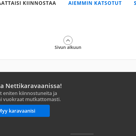
AATTAISI KIINNOSTAA
AIEMMIN KATSOTUT
Sivun alkuun
ta Nettikaravaanissa!
t eniten kiinnostuneita ja
i vuokraat mutkattomasti.
Myy karavaanisi