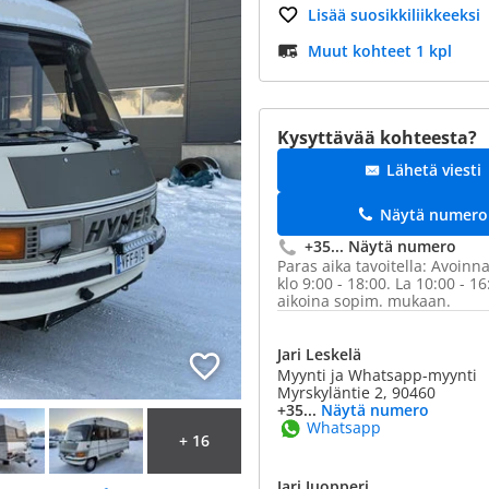
Lisää suosikkiliikkeeksi
Muut kohteet 1 kpl
Kysyttävää kohteesta?
Lähetä viesti
Näytä numero
+35...
Näytä numero
Paras aika tavoitella: Avoinna
klo 9:00 - 18:00. La 10:00 - 1
aikoina sopim. mukaan.
Jari Leskelä
Myynti ja Whatsapp-myynti
Myrskyläntie 2, 90460
+35...
Näytä numero
Whatsapp
+ 16
Jari Juopperi