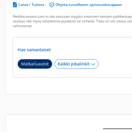
Lataa / Tulosta
Ohjeita turvalliseen ajoneuvokauppaan
Nettikaravaani.com ei ota vastuuta myyjän antamien tietojen paikkansapi
saattaa olla myös tahattomia puutteita tai virheitä. Tieto on siis sitova 
vahvistanut.
Hae samanlaiset
Matkailuautot