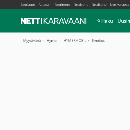
Nettiauto
Autotalli
Nettimoto
Nettivene
Nettikone
Nettivaraosa
Haku
Uusi
Myytävänä
Hymer
HYMERMOBIL
Ilmoitus