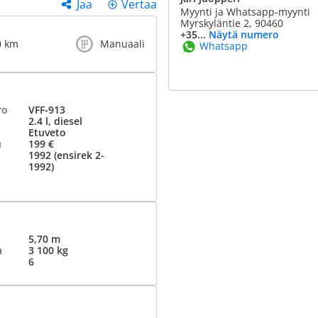
Jaa
Vertaa
Myynti ja Whatsapp-myynti
Myrskyläntie 2, 90460
+35...
Näytä numero
0 km
Manuaali
Whatsapp
ro
VFF-913
2.4 l, diesel
Etuveto
u
199 €
1992 (ensirek 2-
1992)
5,70 m
a
3 100 kg
6