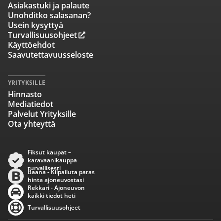
Asiakastuki ja palaute
Unohditko salasanan?
Usein kysyttyä
Turvallisuusohjeet
Käyttöehdot
Saavutettavuusseloste
YRITYKSILLE
Hinnasto
Mediatiedot
Palvelut Yrityksille
Ota yhteyttä
Fiksut kaupat –
karavaanikauppa
turvallisesti
Baana - Kilpailuta paras
hinta ajoneuvostasi
Rekkari - Ajoneuvon
kaikki tiedot heti
Turvallisuusohjeet