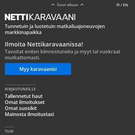
Sivun alkuun
FI
/
EN
Tunnetuin ja luotetuin matkailuajoneuvojen
markkinapaikka
Ilmoita Nettikaravaanissa!
Tavoitat eniten kiinnostuneita ja myyt tai vuokraat
mutkattomasti.
Myy karavaanisi
KIRJAUTUNEILLE
Tallennetut haut
Omat ilmoitukset
Omat suosikit
Mainosta ilmoitustasi
TUKI