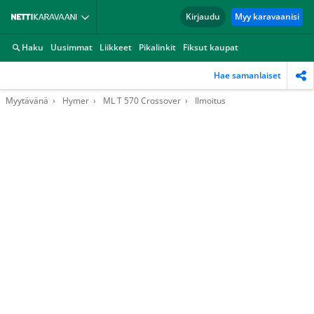
Kirjaudu
Myy karavaanisi
Haku
Uusimmat
Liikkeet
Pikalinkit
Fiksut kaupat
Hae samanlaiset
Myytävänä
Hymer
ML T 570 Crossover
Ilmoitus