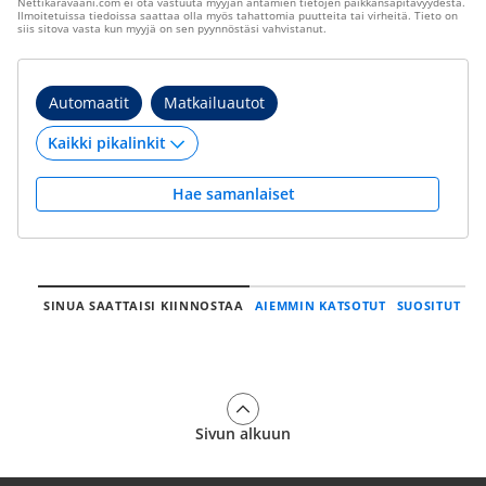
Nettikaravaani.com ei ota vastuuta myyjän antamien tietojen paikkansapitävyydestä.
Ilmoitetuissa tiedoissa saattaa olla myös tahattomia puutteita tai virheitä. Tieto on
siis sitova vasta kun myyjä on sen pyynnöstäsi vahvistanut.
Automaatit
Matkailuautot
Hae samanlaiset
SINUA SAATTAISI KIINNOSTAA
AIEMMIN KATSOTUT
SUOSITUT
Sivun alkuun