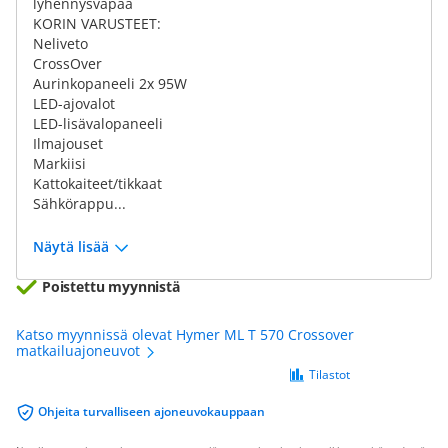
lyhennysvapaa
KORIN VARUSTEET:
Neliveto
CrossOver
Aurinkopaneeli 2x 95W
LED-ajovalot
LED-lisävalopaneeli
Ilmajouset
Markiisi
Kattokaiteet/tikkaat
Sähkörappu...
Näytä lisää
Poistettu myynnistä
Katso myynnissä olevat Hymer ML T 570 Crossover
matkailuajoneuvot
Tilastot
Ohjeita turvalliseen ajoneuvokauppaan