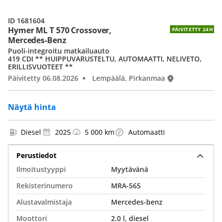
ID 1681604
Hymer ML T 570 Crossover,
PÄIVITETTY 24H
Mercedes-Benz
Puoli-integroitu matkailuauto
419 CDI ** HUIPPUVARUSTELTU, AUTOMAATTI, NELIVETO,
ERILLISVUOTEET **
Päivitetty 06.08.2026
Lempäälä, Pirkanmaa
Näytä hinta
Diesel
2025
5 000 km
Automaatti
Perustiedot
Ilmoitustyyppi
Myytävänä
Rekisterinumero
MRA-565
Alustavalmistaja
Mercedes-benz
Moottori
2.0 l, diesel