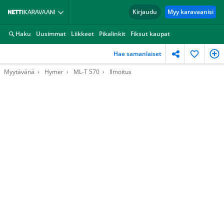
Kirjaudu
Myy karavaanisi
Haku
Uusimmat
Liikkeet
Pikalinkit
Fiksut kaupat
Hae samanlaiset
Myytävänä
Hymer
ML-T 570
Ilmoitus