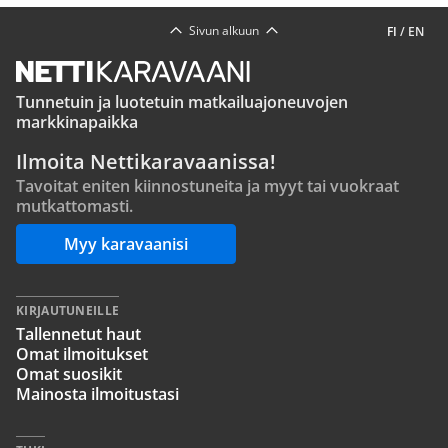
Sivun alkuun
FI
/
EN
Tunnetuin ja luotetuin matkailuajoneuvojen
markkinapaikka
Ilmoita Nettikaravaanissa!
Tavoitat eniten kiinnostuneita ja myyt tai vuokraat
mutkattomasti.
Myy karavaanisi
KIRJAUTUNEILLE
Tallennetut haut
Omat ilmoitukset
Omat suosikit
Mainosta ilmoitustasi