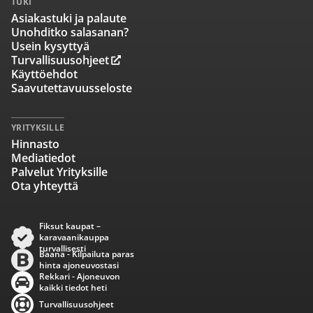
TUKI
Asiakastuki ja palaute
Unohditko salasanan?
Usein kysyttyä
Turvallisuusohjeet
Käyttöehdot
Saavutettavuusseloste
YRITYKSILLE
Hinnasto
Mediatiedot
Palvelut Yrityksille
Ota yhteyttä
Fiksut kaupat –
karavaanikauppa
turvallisesti
Baana - Kilpailuta paras
hinta ajoneuvostasi
Rekkari - Ajoneuvon
kaikki tiedot heti
Turvallisuusohjeet