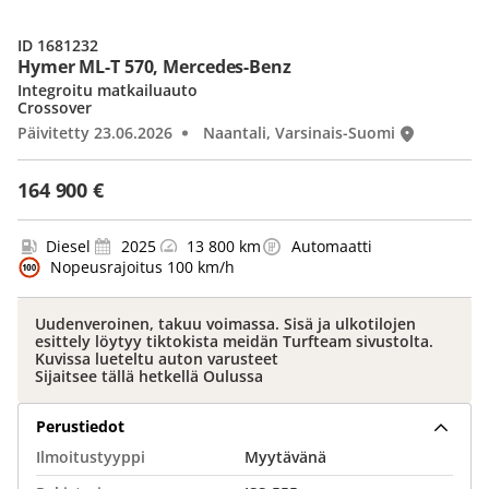
ID 1681232
Hymer ML-T 570, Mercedes-Benz
Integroitu matkailuauto
Crossover
Päivitetty 23.06.2026
Naantali, Varsinais-Suomi
164 900 €
Diesel
2025
13 800 km
Automaatti
Nopeusrajoitus 100 km/h
Uudenveroinen, takuu voimassa. Sisä ja ulkotilojen
esittely löytyy tiktokista meidän Turfteam sivustolta.
Kuvissa lueteltu auton varusteet
Sijaitsee tällä hetkellä Oulussa
Perustiedot
Ilmoitustyyppi
Myytävänä