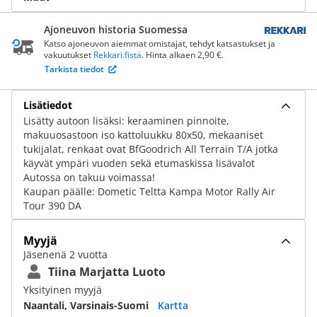
Ajoneuvon historia Suomessa
Katso ajoneuvon aiemmat omistajat, tehdyt katsastukset ja
vakuutukset
Rekkari.fistä
. Hinta alkaen 2,90 €.
Tarkista tiedot
Lisätiedot
Lisätty autoon lisäksi: keraaminen pinnoite,
makuuosastoon iso kattoluukku 80x50, mekaaniset
tukijalat, renkaat ovat BfGoodrich All Terrain T/A jotka
käyvät ympäri vuoden sekä etumaskissa lisävalot
Autossa on takuu voimassa!
Kaupan päälle: Dometic Teltta Kampa Motor Rally Air
Tour 390 DA
Myyjä
Jäsenenä 2 vuotta
Tiina Marjatta Luoto
Yksityinen myyjä
Naantali, Varsinais-Suomi
Kartta