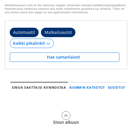
Nettikaravaani.com ei ota vastuuta myyjän antamien tietojen paikkansapitävyydestä.
Ilmoitetuissa tiedoissa saattaa olla myös tahattomia puutteita tai virheitä. Tieto on
siis sitova vasta kun myyjä on sen pyynnöstäsi vahvistanut.
Automaatit
Matkailuautot
Hae samanlaiset
SINUA SAATTAISI KIINNOSTAA
AIEMMIN KATSOTUT
SUOSITUT
Sivun alkuun