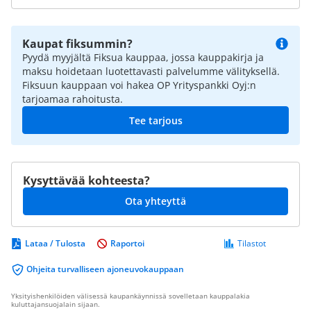
Kaupat fiksummin?
Pyydä myyjältä Fiksua kauppaa, jossa kauppakirja ja
maksu hoidetaan luotettavasti palvelumme välityksellä.
Fiksuun kauppaan voi hakea OP Yrityspankki Oyj:n
tarjoamaa rahoitusta.
Tee tarjous
Kysyttävää kohteesta?
Ota yhteyttä
Lataa / Tulosta
Raportoi
Tilastot
Ohjeita turvalliseen ajoneuvokauppaan
Yksityishenkilöiden välisessä kaupankäynnissä sovelletaan kauppalakia
kuluttajansuojalain sijaan.