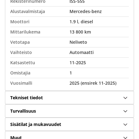
Rekisterinumero
ISS-555
Alustavalmistaja
Mercedes-benz
Moottori
1.9 l, diesel
Mittarilukema
13 800 km
Vetotapa
Neliveto
Vaihteisto
Automaatti
Katsastettu
11-2025
Omistajia
1
Vuosimalli
2025 (ensirek 11-2025)
Tekniset tiedot
Turvallisuus
Sisätilat ja mukavuudet
Muut