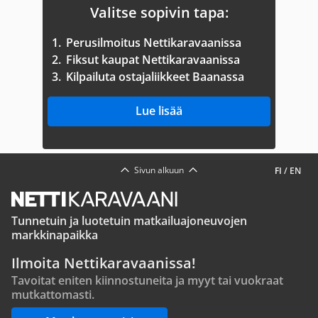
Valitse sopivin tapa:
1.
Perusilmoitus Nettikaravaanissa
2.
Fiksut kaupat Nettikaravaanissa
3.
Kilpailuta ostajaliikkeet Baanassa
Lue lisää
Sivun alkuun
FI
/
EN
Tunnetuin ja luotetuin matkailuajoneuvojen
markkinapaikka
Ilmoita Nettikaravaanissa!
Tavoitat eniten kiinnostuneita ja myyt tai vuokraat
mutkattomasti.