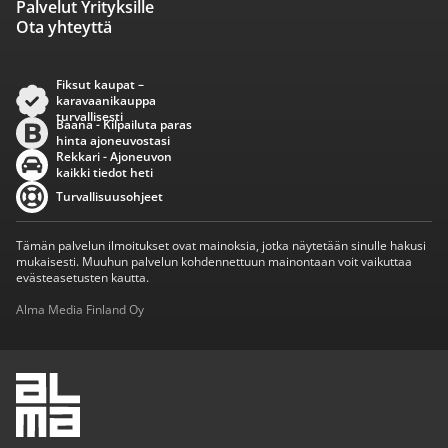
Palvelut Yrityksille
Ota yhteyttä
Fiksut kaupat –
karavaanikauppa
turvallisesti
Baana - Kilpailuta paras
hinta ajoneuvostasi
Rekkari - Ajoneuvon
kaikki tiedot heti
Turvallisuusohjeet
Tämän palvelun ilmoitukset ovat mainoksia, jotka näytetään sinulle hakusi
mukaisesti. Muuhun palvelun kohdennettuun mainontaan voit vaikuttaa
evästeasetusten kautta.
Alma Media Finland Oy