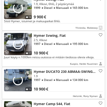
1.9, Alkovi, 6hlö, 2 pöytärymää
1999
● Diesel
● Manuaali
● 165 000 km
9 900 €
18
Siisti Hymer, istuimet ja makuupaikat 6hlö.
Ylivieska, Makeway
Hymer Svwing, Fiat
2.5, Alkovi
1997
● Diesel
● Manuaali
● 195 000 km
10 900 €
17
Juuri käyty n.1000km reissu autossa ei mitään tiedossa olevia vikoja.
Kuopio, Heikki Nuutinen
Hymer DUCATO 230 ABMAA-SWING 544, Fiat
1.9
1997
● Diesel
● Manuaali
● 134 000 km
10 900 €
15
Helsinki, Rony Nyman
Hymer Camp 544, Fiat