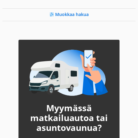
Muokkaa hakua
Myymässä
matkailuautoa tai
asuntovaunua?