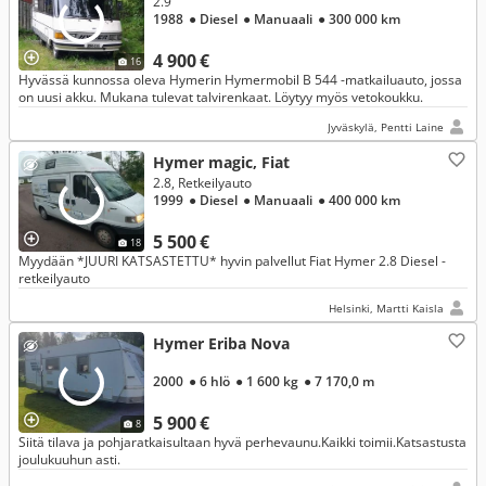
2.9
1988
● Diesel
● Manuaali
● 300 000 km
4 900 €
16
Hyvässä kunnossa oleva Hymerin Hymermobil B 544 -matkailuauto, jossa
on uusi akku. Mukana tulevat talvirenkaat. Löytyy myös vetokoukku.
Jyväskylä, Pentti Laine
Hymer magic, Fiat
2.8, Retkeilyauto
1999
● Diesel
● Manuaali
● 400 000 km
5 500 €
18
Myydään *JUURI KATSASTETTU* hyvin palvellut Fiat Hymer 2.8 Diesel -
retkeilyauto
Helsinki, Martti Kaisla
Hymer Eriba Nova
2000
● 6 hlö
● 1 600 kg
● 7 170,0 m
5 900 €
8
Siitä tilava ja pohjaratkaisultaan hyvä perhevaunu.Kaikki toimii.Katsastusta
joulukuuhun asti.