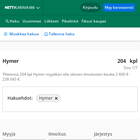
Kirjaudu
Myy karavaanisi
Haku
Uusimmat
Liikkeet
Pikalinkit
Fiksut kaupat
Muokkaa hakua
Tallenna haku
Hymer
204
kpl
Sivu
1/7
Yhteensä 204 kpl Hymer myydään alla olevien ilmoitusten kautta 2 600 € -
238 045 €.
Hakuehdot:
Hymer
Myyjä
Ilmoitus
Järjestys