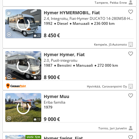
Tampere, Pekka Enne
Hymer HYMERMOBIL, Fiat
2.4, Integroitu, Fiat-Hymer DUCATO 14-280MS8-HYMERMOBIL 554/292
1992
● Diesel
● Manuaali
● 236 000 km
8 450 €
22
Kempele, JS-Automoto
Hymer Hymer, Fiat
2.0, Puoli-integroitu
1987
● Bensiini
● Manuaali
● 272 000 km
8 900 €
10
Hyvinkää, Caravanpoint Oy
Hymer Muu
Eriba familia
1979
9 000 €
13
Tornio, Jari Jurvelin
UUSI 72H
Hymer Swing, Fiat