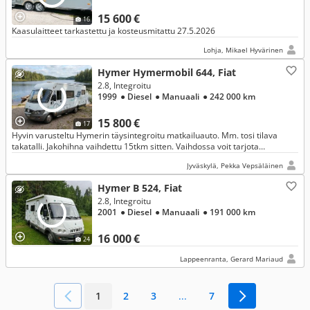
15 600 €
16
Kaasulaitteet tarkastettu ja kosteusmitattu 27.5.2026
Lohja, Mikael Hyvärinen
Hymer Hymermobil 644, Fiat
2.8, Integroitu
1999
● Diesel
● Manuaali
● 242 000 km
15 800 €
17
Hyvin varusteltu Hymerin täysintegroitu matkailuauto. Mm. tosi tilava
takatalli. Jakohihna vaihdettu 15tkm sitten. Vaihdossa voit tarjota
valkokilpienduroa, asuntovaunua tai traktorimönkijää.
Jyväskylä, Pekka Vepsäläinen
Hymer B 524, Fiat
2.8, Integroitu
2001
● Diesel
● Manuaali
● 191 000 km
16 000 €
24
Lappeenranta, Gerard Mariaud
1
2
3
...
7