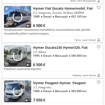
Simo, Tero Nousiainen
Hymer Fiat Ducato Hymermobil, Fiat
2.5, Integroitu, Ducato 18-Maxi-280RS8
1989
● Diesel
● Manuaali
● 452 165 km
6 500 €
4
Hyväkuntoinen asuntoauto mahdollista museorekisteröidä pienillä
muutoksilla jolloin vuosiverovapaa .
Tervo, Lauri Silvast
Hymer Ducato230 Hymer320, Fiat
2.5, Alkovi
1995
● Diesel
● Manuaali
● 346 000 km
6 500 €
9
Edullinen avaimesta käyntiin
Kokkola, Jonni Similä
Hymer Peugeot-Hymer, Peugeot
2.5, Integroitu
1988
● Diesel
● Manuaali
● 365 000 km
7 950 €
18