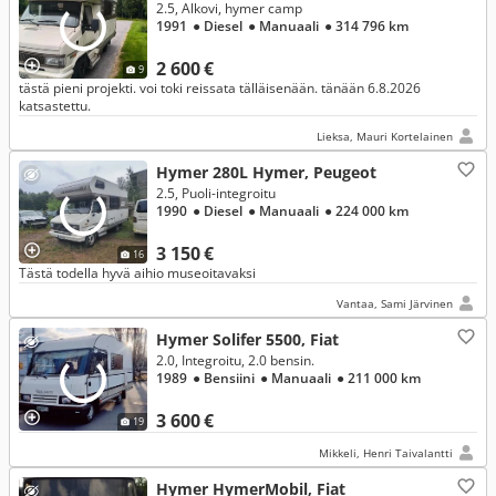
2.5, Alkovi, hymer camp
1991
● Diesel
● Manuaali
● 314 796 km
2 600 €
9
tästä pieni projekti. voi toki reissata tälläisenään. tänään 6.8.2026
katsastettu.
Lieksa, Mauri Kortelainen
Hymer 280L Hymer, Peugeot
2.5, Puoli-integroitu
1990
● Diesel
● Manuaali
● 224 000 km
3 150 €
16
Tästä todella hyvä aihio museoitavaksi
Vantaa, Sami Järvinen
Hymer Solifer 5500, Fiat
2.0, Integroitu, 2.0 bensin.
1989
● Bensiini
● Manuaali
● 211 000 km
3 600 €
19
Mikkeli, Henri Taivalantti
Hymer HymerMobil, Fiat