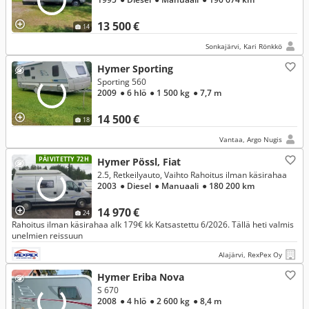
13 500 €
14
Sonkajärvi, Kari Rönkkö
Hymer Sporting
Sporting 560
2009
● 6 hlö
● 1 500 kg
● 7,7 m
14 500 €
18
Vantaa, Argo Nugis
PÄIVITETTY 72H
Hymer Pössl, Fiat
2.5, Retkeilyauto, Vaihto Rahoitus ilman käsirahaa
2003
● Diesel
● Manuaali
● 180 200 km
14 970 €
24
Rahoitus ilman käsirahaa alk 179€ kk Katsastettu 6/2026. Tällä heti valmis
unelmien reissuun
Alajärvi, RexPex Oy
Hymer Eriba Nova
S 670
2008
● 4 hlö
● 2 600 kg
● 8,4 m