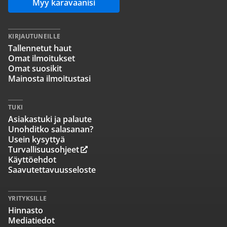
Myy karavaanisi
KIRJAUTUNEILLE
Tallennetut haut
Omat ilmoitukset
Omat suosikit
Mainosta ilmoitustasi
TUKI
Asiakastuki ja palaute
Unohditko salasanan?
Usein kysyttyä
Turvallisuusohjeet
Käyttöehdot
Saavutettavuusseloste
YRITYKSILLE
Hinnasto
Mediatiedot