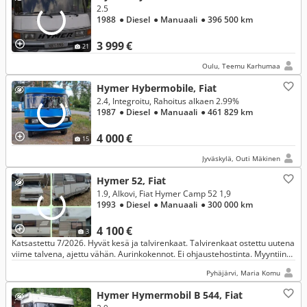
2.5
1988
● Diesel
● Manuaali
● 396 500 km
3 999 €
21
Oulu, Teemu Karhumaa
Hymer Hybermobile, Fiat
2.4, Integroitu, Rahoitus alkaen 2.99%
1987
● Diesel
● Manuaali
● 461 829 km
4 000 €
15
Jyväskylä, Outi Mäkinen
Hymer 52, Fiat
1.9, Alkovi, Fiat Hymer Camp 52 1,9
1993
● Diesel
● Manuaali
● 300 000 km
4 100 €
3
Katsastettu 7/2026. Hyvät kesä ja talvirenkaat. Talvirenkaat ostettu uutena
viime talvena, ajettu vähän. Aurinkokennot. Ei ohjaustehostinta. Myyntiin
vähäisen käytön vuoksi.
Pyhäjärvi, Maria Komu
Hymer Hymermobil B 544, Fiat