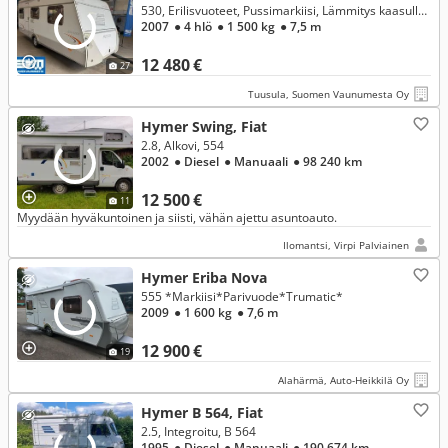
530, Erilisvuoteet, Pussimarkiisi, Lämmitys kaasulla ja sähköllä, lämminvesi, laadukas vaunu Ym!
2007
● 4 hlö
● 1 500 kg
● 7,5 m
12 480 €
27
Tuusula, Suomen Vaunumesta Oy
Hymer Swing, Fiat
2.8, Alkovi, 554
2002
● Diesel
● Manuaali
● 98 240 km
12 500 €
11
Myydään hyväkuntoinen ja siisti, vähän ajettu asuntoauto.
Ilomantsi, Virpi Palviainen
Hymer Eriba Nova
555 *Markiisi*Parivuode*Trumatic*
2009
● 1 600 kg
● 7,6 m
12 900 €
19
Alahärmä, Auto-Heikkilä Oy
Hymer B 564, Fiat
2.5, Integroitu, B 564
1995
● Diesel
● Manuaali
● 190 674 km