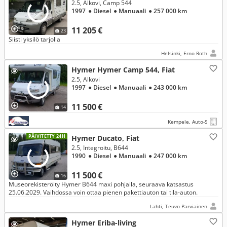
2.5, Alkovi, Camp 544
1997
● Diesel
● Manuaali
● 257 000 km
11 205 €
23
Siisti yksilö tarjolla
Helsinki, Erno Roth
Hymer Hymer Camp 544, Fiat
2.5, Alkovi
1997
● Diesel
● Manuaali
● 243 000 km
11 500 €
14
Kempele, Auto-S
PÄIVITETTY 24H
Hymer Ducato, Fiat
2.5, Integroitu, B644
1990
● Diesel
● Manuaali
● 247 000 km
11 500 €
16
Museorekisteröity Hymer B644 maxi pohjalla, seuraava katsastus
25.06.2029. Vaihdossa voin ottaa pienen pakettiauton tai tila-auton.
Lahti, Teuvo Parviainen
Hymer Eriba-living