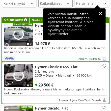
Kaikki myyjät
Voit nostaa hakutulosten
kärkeen sinua lähimpänä
Ohituskaista
Nosta ilmoituksesi tähän?
sijaitsevat kohteet, kun olet
PÄIVITETTY 72H
Hymer Pössl, Fiat
kirjautuneena sisään ja
hyväksynyt selaimen
2.5, Retkeilyauto, Vaihto Rahoitus ilman käsirahaa
sijaintitiedot.
2003
● Diesel
● Manuaali
● 180 200 km
14 970 €
24
Rahoitus ilman käsirahaa alk 179€ kk Katsastettu 6/2026. Tällä heti valmis
unelmien reissuun
Alajärvi, RexPex Oy
Hymer Classic B 655, Fiat
2.8, Integroitu
2005
● Diesel
● Manuaali
● 166 000 km
29 500 €
12
Huom! Ruska-aika lähestyy ja tässä hieno matkakumppani vaikka siihenkin
tarkoitukseen !!
Rovaniemi, Juha Eero Tapio Salmela
UUSI 72H
Hymer ducato, Fiat