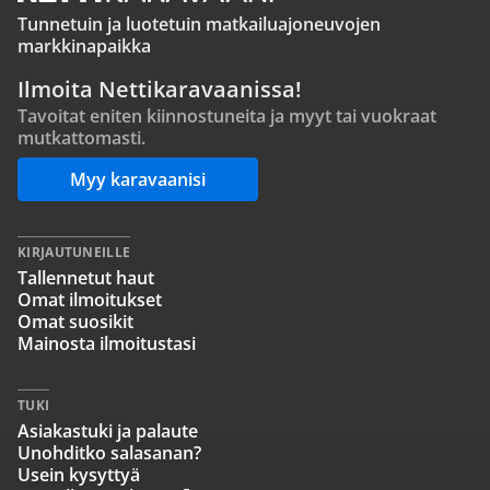
Tunnetuin ja luotetuin matkailuajoneuvojen
markkinapaikka
Ilmoita Nettikaravaanissa!
Tavoitat eniten kiinnostuneita ja myyt tai vuokraat
mutkattomasti.
Myy karavaanisi
KIRJAUTUNEILLE
Tallennetut haut
Omat ilmoitukset
Omat suosikit
Mainosta ilmoitustasi
TUKI
Asiakastuki ja palaute
Unohditko salasanan?
Usein kysyttyä