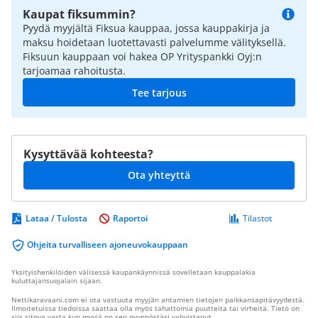
Kaupat fiksummin?
Pyydä myyjältä Fiksua kauppaa, jossa kauppakirja ja
maksu hoidetaan luotettavasti palvelumme välityksellä.
Fiksuun kauppaan voi hakea OP Yrityspankki Oyj:n
tarjoamaa rahoitusta.
Tee tarjous
Kysyttävää kohteesta?
Ota yhteyttä
Lataa / Tulosta
Raportoi
Tilastot
Ohjeita turvalliseen ajoneuvokauppaan
Yksityishenkilöiden välisessä kaupankäynnissä sovelletaan kauppalakia
kuluttajansuojalain sijaan.
Nettikaravaani.com ei ota vastuuta myyjän antamien tietojen paikkansapitävyydestä.
Ilmoitetuissa tiedoissa saattaa olla myös tahattomia puutteita tai virheitä. Tieto on
siis sitova vasta kun myyjä on sen pyynnöstäsi vahvistanut.