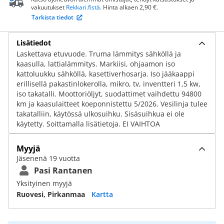
vakuutukset
Rekkari.fistä
. Hinta alkaen 2,90 €.
Tarkista tiedot
Lisätiedot
Laskettava etuvuode. Truma lämmitys sähköllä ja
kaasulla, lattialämmitys. Markiisi, ohjaamon iso
kattoluukku sähköllä, kasettiverhosarja. Iso jääkaappi
erillisellä pakastinlokerolla, mikro, tv, inventteri 1,5 kw,
iso takatalli. Moottoriöljyt, suodattimet vaihdettu 94800
km ja kaasulaitteet koeponnistettu 5/2026. Vesilinja tulee
takatalliin, käytössä ulkosuihku. Sisäsuihkua ei ole
käytetty. Soittamalla lisätietoja. EI VAIHTOA
Myyjä
Jäsenenä 19 vuotta
Pasi Rantanen
Yksityinen myyjä
Ruovesi, Pirkanmaa
Kartta