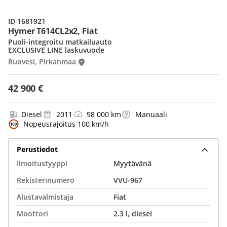
ID 1681921
Hymer T614CL2x2, Fiat
Puoli-integroitu matkailuauto
EXCLUSIVE LINE laskuvuode
Ruovesi, Pirkanmaa
42 900 €
Diesel
2011
98 000 km
Manuaali
Nopeusrajoitus 100 km/h
Perustiedot
Ilmoitustyyppi
Myytävänä
Rekisterinumero
VVU-967
Alustavalmistaja
Fiat
Moottori
2.3 l, diesel