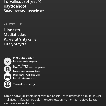
Turvallisuusohjeet
Käyttöehdot
Saavutettavuusseloste
YRITYKSILLE
Hinnasto
Mediatiedot
Palvelut Yrityksille
Ota yhteyttä
Fiksut kaupat –
karavaanikauppa
turvallisesti
Baana - Kilpailuta paras
hinta ajoneuvostasi
Rekkari - Ajoneuvon
kaikki tiedot heti
Turvallisuusohjeet
Tämän palvelun ilmoitukset ovat mainoksia, jotka näytetään sinulle hakusi
mukaisesti. Muuhun palvelun kohdennettuun mainontaan voit vaikuttaa
evästeasetusten kautta.