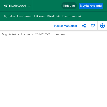
Kirjaudu
Myy karavaanisi
Haku
Uusimmat
Liikkeet
Pikalinkit
Fiksut kaupat
Hae samanlaiset
Myytävänä
Hymer
T614CL2x2
Ilmoitus