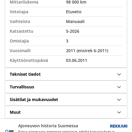
Mittarilukema
98 000 km
Vetotapa
Etuveto
Vaihteisto
Manuaali
Katsastettu
5-2026
Omistajia
3
Vuosimalli
2011 (ensirek 6-2011)
Käyttöönottopäivä
03.06.2011
Tekniset tiedot
Turvallisuus
Sisätilat ja mukavuudet
Muut
Ajoneuvon historia Suomessa
Katso ajoneuvon aiemmat omistajat, tehdyt katsastukset ja