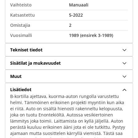
Vaihteisto
Manuaali
Katsastettu
5-2022
Omistajia
2
Vuosimalli
1989 (ensirek 3-1989)
Tekniset tiedot
Sisätilat ja mukavuudet
Muut
Lisätiedot
B-kortilla ajettava, kuorma-auton rungolla varustettu
helmi. Tämmöinen erikoinen projekti myyntiin kun aika
ei riitä. Auto on sisältä hienosti rakenneltu kelopuusta,
joka on tuotu Enontekiöltä. Autossa vesikiertoinen
lämmitys joka toimii. Laittamista on kyllä jäljellä. Auton
perästä kuuluu erikoinen ääni jota ei ole tutkittu. Pystyy
ajamaan mutta suosittelen kärryllä viemistä. Tästä saa