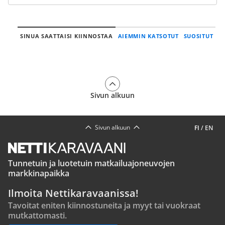
SINUA SAATTAISI KIINNOSTAA
AIEMMIN KATSOTUT
SUOSITUT
Sivun alkuun
Sivun alkuun
FI
/
EN
Tunnetuin ja luotetuin matkailuajoneuvojen
markkinapaikka
Ilmoita Nettikaravaanissa!
Tavoitat eniten kiinnostuneita ja myyt tai vuokraat
mutkattomasti.