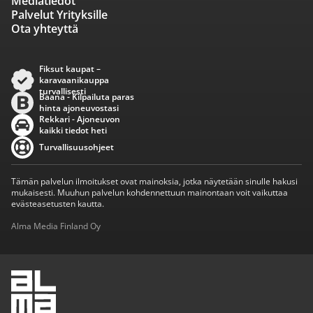
Mediatiedot
Palvelut Yrityksille
Ota yhteyttä
Fiksut kaupat –
karavaanikauppa
turvallisesti
Baana - Kilpailuta paras
hinta ajoneuvostasi
Rekkari - Ajoneuvon
kaikki tiedot heti
Turvallisuusohjeet
Tämän palvelun ilmoitukset ovat mainoksia, jotka näytetään sinulle hakusi
mukaisesti. Muuhun palvelun kohdennettuun mainontaan voit vaikuttaa
evästeasetusten kautta.
Alma Media Finland Oy