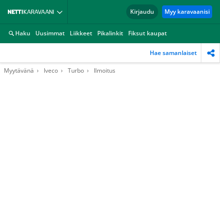
Kirjaudu
Myy karavaanisi
Haku
Uusimmat
Liikkeet
Pikalinkit
Fiksut kaupat
Hae samanlaiset
Myytävänä
Iveco
Turbo
Ilmoitus