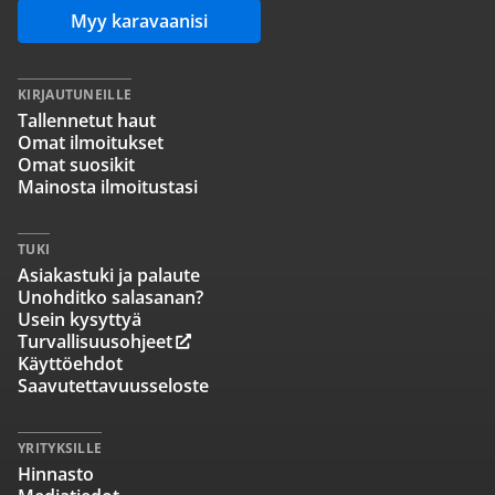
Myy karavaanisi
KIRJAUTUNEILLE
Tallennetut haut
Omat ilmoitukset
Omat suosikit
Mainosta ilmoitustasi
TUKI
Asiakastuki ja palaute
Unohditko salasanan?
Usein kysyttyä
Turvallisuusohjeet
Käyttöehdot
Saavutettavuusseloste
YRITYKSILLE
Hinnasto