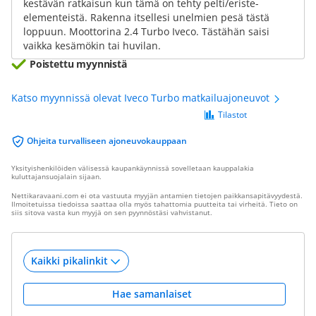
kestävän ratkaisun kun tämä on tehty pelti/eriste-
elementeistä. Rakenna itsellesi unelmien pesä tästä
loppuun. Moottorina 2.4 Turbo Iveco. Tästähän saisi
vaikka kesämökin tai huvilan.
Poistettu myynnistä
Katso myynnissä olevat Iveco Turbo matkailuajoneuvot
Tilastot
Ohjeita turvalliseen ajoneuvokauppaan
Yksityishenkilöiden välisessä kaupankäynnissä sovelletaan kauppalakia
kuluttajansuojalain sijaan.
Nettikaravaani.com ei ota vastuuta myyjän antamien tietojen paikkansapitävyydestä.
Ilmoitetuissa tiedoissa saattaa olla myös tahattomia puutteita tai virheitä. Tieto on
siis sitova vasta kun myyjä on sen pyynnöstäsi vahvistanut.
Hae samanlaiset