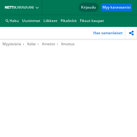
Kirjaudu
Myy karavaanisi
Haku
Uusimmat
Liikkeet
Pikalinkit
Fiksut kaupat
Hae samanlaiset
Myytävänä
Kabe
Ametist
Ilmoitus