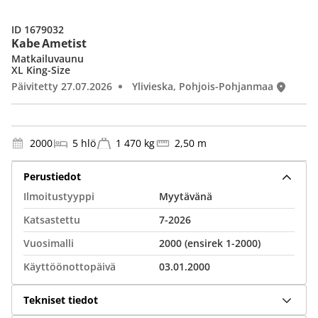
ID 1679032
Kabe Ametist
Matkailuvaunu
XL King-Size
Päivitetty 27.07.2026
Ylivieska, Pohjois-Pohjanmaa
2000
5 hlö
1 470 kg
2,50 m
Perustiedot
Ilmoitustyyppi
Myytävänä
Katsastettu
7-2026
Vuosimalli
2000 (ensirek 1-2000)
Käyttöönottopäivä
03.01.2000
Tekniset tiedot