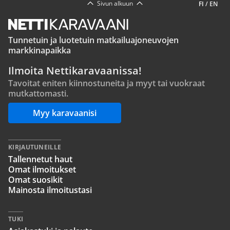
Sivun alkuun
FI
/
EN
Tunnetuin ja luotetuin matkailuajoneuvojen
markkinapaikka
Ilmoita Nettikaravaanissa!
Tavoitat eniten kiinnostuneita ja myyt tai vuokraat
mutkattomasti.
Myy karavaanisi
KIRJAUTUNEILLE
Tallennetut haut
Omat ilmoitukset
Omat suosikit
Mainosta ilmoitustasi
TUKI