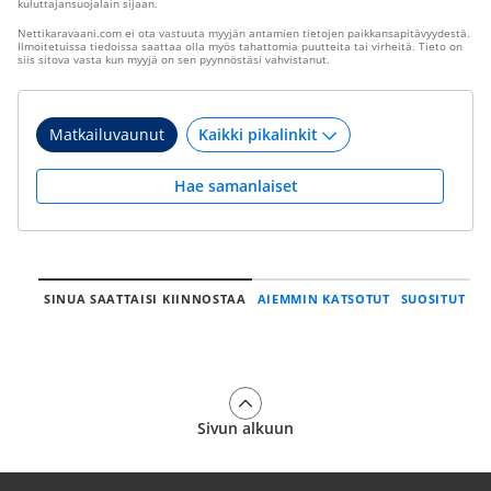
kuluttajansuojalain sijaan.
Nettikaravaani.com ei ota vastuuta myyjän antamien tietojen paikkansapitävyydestä.
Ilmoitetuissa tiedoissa saattaa olla myös tahattomia puutteita tai virheitä. Tieto on
siis sitova vasta kun myyjä on sen pyynnöstäsi vahvistanut.
Matkailuvaunut
Hae samanlaiset
SINUA SAATTAISI KIINNOSTAA
AIEMMIN KATSOTUT
SUOSITUT
Sivun alkuun