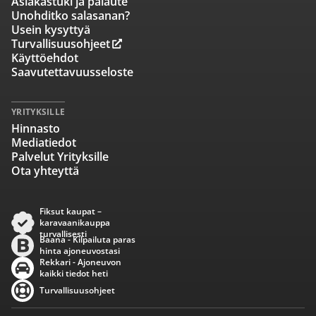
Asiakastuki ja palaute
Unohditko salasanan?
Usein kysyttyä
Turvallisuusohjeet
Käyttöehdot
Saavutettavuusseloste
YRITYKSILLE
Hinnasto
Mediatiedot
Palvelut Yrityksille
Ota yhteyttä
Fiksut kaupat –
karavaanikauppa
turvallisesti
Baana - Kilpailuta paras
hinta ajoneuvostasi
Rekkari - Ajoneuvon
kaikki tiedot heti
Turvallisuusohjeet