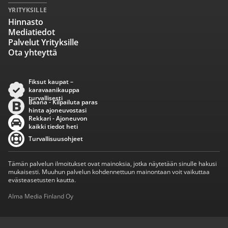
YRITYKSILLE
Hinnasto
Mediatiedot
Palvelut Yrityksille
Ota yhteyttä
Fiksut kaupat –
karavaanikauppa
turvallisesti
Baana - Kilpailuta paras
hinta ajoneuvostasi
Rekkari - Ajoneuvon
kaikki tiedot heti
Turvallisuusohjeet
Tämän palvelun ilmoitukset ovat mainoksia, jotka näytetään sinulle hakusi
mukaisesti. Muuhun palvelun kohdennettuun mainontaan voit vaikuttaa
evästeasetusten kautta.
Alma Media Finland Oy