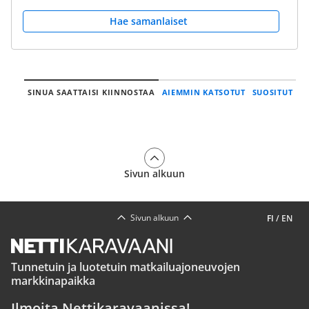
Hae samanlaiset
SINUA SAATTAISI KIINNOSTAA
AIEMMIN KATSOTUT
SUOSITUT
Sivun alkuun
Sivun alkuun
FI
/
EN
Tunnetuin ja luotetuin matkailuajoneuvojen
markkinapaikka
Ilmoita Nettikaravaanissa!