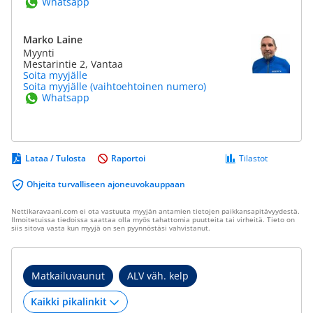
Whatsapp
Marko Laine
Myynti
Mestarintie 2, Vantaa
Soita myyjälle
Soita myyjälle (vaihtoehtoinen numero)
Whatsapp
Lataa / Tulosta
Raportoi
Tilastot
Ohjeita turvalliseen ajoneuvokauppaan
Nettikaravaani.com ei ota vastuuta myyjän antamien tietojen paikkansapitävyydestä.
Ilmoitetuissa tiedoissa saattaa olla myös tahattomia puutteita tai virheitä. Tieto on
siis sitova vasta kun myyjä on sen pyynnöstäsi vahvistanut.
Matkailuvaunut
ALV väh. kelp