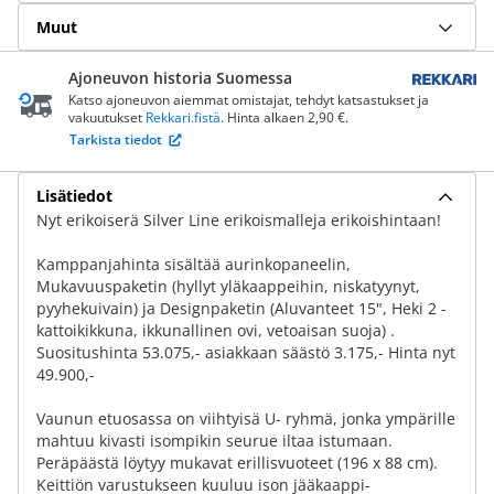
Muut
Ajoneuvon historia Suomessa
Katso ajoneuvon aiemmat omistajat, tehdyt katsastukset ja
vakuutukset
Rekkari.fistä
. Hinta alkaen 2,90 €.
Tarkista tiedot
Lisätiedot
Nyt erikoiserä Silver Line erikoismalleja erikoishintaan!
Kamppanjahinta sisältää aurinkopaneelin,
Mukavuuspaketin (hyllyt yläkaappeihin, niskatyynyt,
pyyhekuivain) ja Designpaketin (Aluvanteet 15", Heki 2 -
kattoikikkuna, ikkunallinen ovi, vetoaisan suoja) .
Suositushinta 53.075,- asiakkaan säästö 3.175,- Hinta nyt
49.900,-
Vaunun etuosassa on viihtyisä U- ryhmä, jonka ympärille
mahtuu kivasti isompikin seurue iltaa istumaan.
Peräpäästä löytyy mukavat erillisvuoteet (196 x 88 cm).
Keittiön varustukseen kuuluu ison jääkaappi-