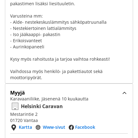
pakastimen lisäksi liesituuletin.
Varusteina mm:
- Alde- nestekeskuslämmitys sähköpatruunalla
- Nestekiertoinen lattialämmitys
- Iso jääkaappi- pakastin
- Erikoisvanteet
- Aurinkopaneeli
Kysy myös rahoitusta ja tarjoa vaihtoa rohkeasti!
Vaihdossa myös henkilö- ja pakettiautot sekä
moottoripyörät.
Myyjä
Karavaaniliike, Jäsenenä 10 kuukautta
Helsinki Caravan
Mestarintie 2
01720 Vantaa
Kartta
Www-sivut
Facebook