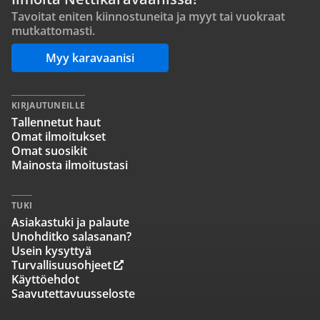
Tavoitat eniten kiinnostuneita ja myyt tai vuokraat
mutkattomasti.
Myy karavaanisi
KIRJAUTUNEILLE
Tallennetut haut
Omat ilmoitukset
Omat suosikit
Mainosta ilmoitustasi
TUKI
Asiakastuki ja palaute
Unohditko salasanan?
Usein kysyttyä
Turvallisuusohjeet
Käyttöehdot
Saavutettavuusseloste