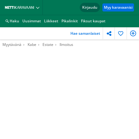
Kirjaudu
Myy karavaanisi
Haku
Uusimmat
Liikkeet
Pikalinkit
Fiksut kaupat
Hae samanlaiset
Myytävänä
Kabe
Estate
Ilmoitus