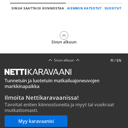
SINUA SAATTAISI KIINNOSTAA
AIEMMIN KATSOTUT
SUOSITUT
Sivun alkuun
Sivun alkuun
FI
/
EN
Tunnetuin ja luotetuin matkailuajoneuvojen
markkinapaikka
Ilmoita Nettikaravaanissa!
Tavoitat eniten kiinnostuneita ja myyt tai vuokraat
mutkattomasti.
Myy karavaanisi