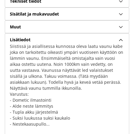
Tekniset tiedot
Sisätilat ja mukavuudet
Muut
Lisätiedot
Siistissä ja asiallisessa kunnossa oleva laatu vaunu kabe
joka on tarkoitettu oikeasti ympäri vuotiseen käyttöön on
lämmin vaunu. Ensimmäiseltä omistajalta vain vuosi
aikaa ostettu uutena. Noin 1000km vain vedetty, on
uutta vastaava. Vaunussa näyttävät led valaistukset
sisällä ja ulkona. Takuu voimassa. (Tätä myydään
asiakkaan lukuun). Todella hyvä ja keveä vetää perässä.
Näyttävä vaunu tummilla ikkunoilla.
Varustus:
- Dometic ilmastointi
- Alde neste lämmitys
- Tupla akku järjestelmä
- Suksi luukussa suksi kaukalo
- Nestekaasupullo...