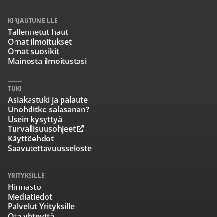
KIRJAUTUNEILLE
Tallennetut haut
Omat ilmoitukset
Omat suosikit
Mainosta ilmoitustasi
TUKI
Asiakastuki ja palaute
Unohditko salasanan?
Usein kysyttyä
Turvallisuusohjeet
Käyttöehdot
Saavutettavuusseloste
YRITYKSILLE
Hinnasto
Mediatiedot
Palvelut Yrityksille
Ota yhteyttä