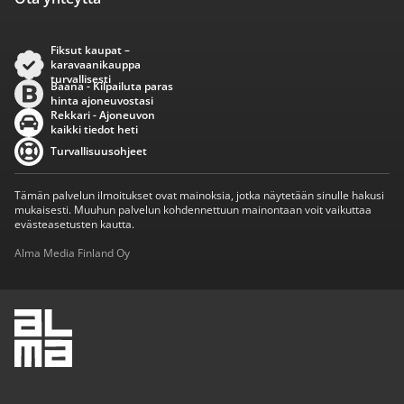
Fiksut kaupat –
karavaanikauppa
turvallisesti
Baana - Kilpailuta paras
hinta ajoneuvostasi
Rekkari - Ajoneuvon
kaikki tiedot heti
Turvallisuusohjeet
Tämän palvelun ilmoitukset ovat mainoksia, jotka näytetään sinulle hakusi
mukaisesti. Muuhun palvelun kohdennettuun mainontaan voit vaikuttaa
evästeasetusten kautta.
Alma Media Finland Oy