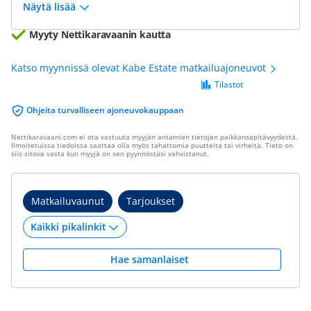
Näytä lisää
Myyty Nettikaravaanin kautta
Katso myynnissä olevat Kabe Estate matkailuajoneuvot
Tilastot
Ohjeita turvalliseen ajoneuvokauppaan
Nettikaravaani.com ei ota vastuuta myyjän antamien tietojen paikkansapitävyydestä.
Ilmoitetuissa tiedoissa saattaa olla myös tahattomia puutteita tai virheitä. Tieto on
siis sitova vasta kun myyjä on sen pyynnöstäsi vahvistanut.
Matkailuvaunut
Tarjoukset
Hae samanlaiset