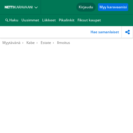
Kirjaudu
Myy karavaanisi
Haku
Uusimmat
Liikkeet
Pikalinkit
Fiksut kaupat
Hae samanlaiset
Myytävänä
Kabe
Estate
Ilmoitus