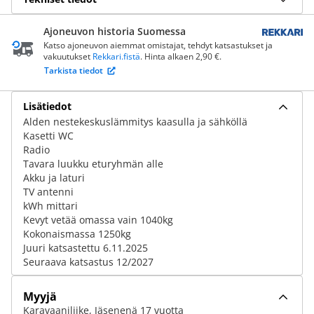
Ajoneuvon historia Suomessa
Katso ajoneuvon aiemmat omistajat, tehdyt katsastukset ja
vakuutukset
Rekkari.fistä
. Hinta alkaen 2,90 €.
Tarkista tiedot
Lisätiedot
Alden nestekeskuslämmitys kaasulla ja sähköllä
Kasetti WC
Radio
Tavara luukku eturyhmän alle
Akku ja laturi
TV antenni
kWh mittari
Kevyt vetää omassa vain 1040kg
Kokonaismassa 1250kg
Juuri katsastettu 6.11.2025
Seuraava katsastus 12/2027
Myyjä
Karavaaniliike, Jäsenenä 17 vuotta