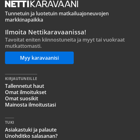
Tunnetuin ja luotetuin matkailuajoneuvojen
markkinapaikka
Ilmoita Nettikaravaanissa!
Tavoitat eniten kiinnostuneita ja myyt tai vuokraat
mutkattomasti.
Myy karavaanisi
KIRJAUTUNEILLE
Tallennetut haut
Omat ilmoitukset
Omat suosikit
Mainosta ilmoitustasi
TUKI
Asiakastuki ja palaute
Unohditko salasanan?