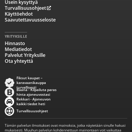
Usein kysyttyä
Turvallisuusohjeet
Käyttöehdot
Saavutettavuusseloste
YRITYKSILLE
Hinnasto
Mediatiedot
Palvelut Yrityksille
Ota yhteyttä
Fiksut kaupat –
karavaanikauppa
turvallisesti
Baana - Kilpailuta paras
hinta ajoneuvostasi
Rekkari - Ajoneuvon
kaikki tiedot heti
Turvallisuusohjeet
Tämän palvelun ilmoitukset ovat mainoksia, jotka näytetään sinulle hakusi
mukaisesti. Muuhun palvelun kohdennettuun mainontaan voit vaikuttaa