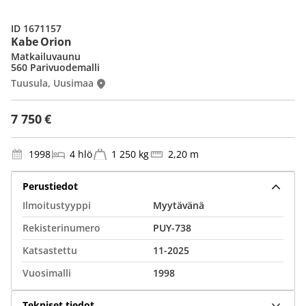
ID 1671157
Kabe Orion
Matkailuvaunu
560 Parivuodemalli
Tuusula, Uusimaa
7 750 €
1998
4 hlö
1 250 kg
2,20 m
Perustiedot
Ilmoitustyyppi
Myytävänä
Rekisterinumero
PUY-738
Katsastettu
11-2025
Vuosimalli
1998
Tekniset tiedot