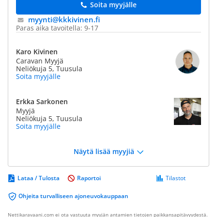
Soita myyjälle
myynti@​kkkivinen.fi
Paras aika tavoitella: 9-17
Karo Kivinen
Caravan Myyjä
Neliökuja 5, Tuusula
Soita myyjälle
Erkka Sarkonen
Myyjä
Neliökuja 5, Tuusula
Soita myyjälle
Näytä lisää myyjiä
Lataa / Tulosta
Raportoi
Tilastot
Ohjeita turvalliseen ajoneuvokauppaan
Nettikaravaani.com ei ota vastuuta myyjän antamien tietojen paikkansapitävyydestä.