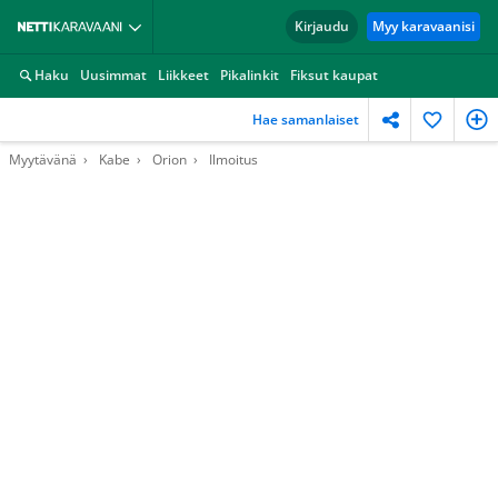
Kirjaudu
Myy karavaanisi
Haku
Uusimmat
Liikkeet
Pikalinkit
Fiksut kaupat
Hae samanlaiset
Myytävänä
Kabe
Orion
Ilmoitus