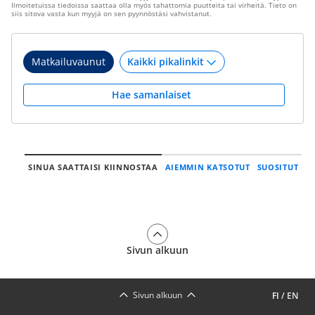
Ilmoitetuissa tiedoissa saattaa olla myös tahattomia puutteita tai virheitä. Tieto on
siis sitova vasta kun myyjä on sen pyynnöstäsi vahvistanut.
Matkailuvaunut
Hae samanlaiset
SINUA SAATTAISI KIINNOSTAA
AIEMMIN KATSOTUT
SUOSITUT
Sivun alkuun
Sivun alkuun
FI
/
EN