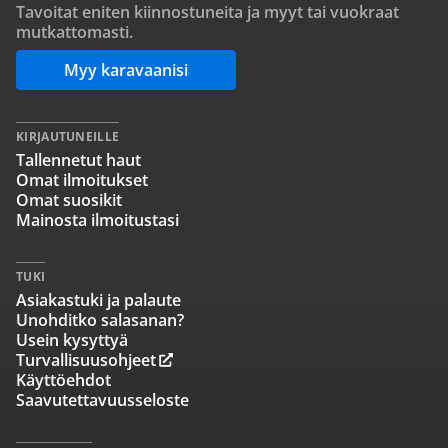
Tavoitat eniten kiinnostuneita ja myyt tai vuokraat
mutkattomasti.
Myy karavaanisi
KIRJAUTUNEILLE
Tallennetut haut
Omat ilmoitukset
Omat suosikit
Mainosta ilmoitustasi
TUKI
Asiakastuki ja palaute
Unohditko salasanan?
Usein kysyttyä
Turvallisuusohjeet
Käyttöehdot
Saavutettavuusseloste