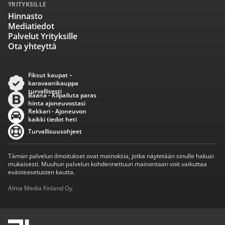
YRITYKSILLE
Hinnasto
Mediatiedot
Palvelut Yrityksille
Ota yhteyttä
Fiksut kaupat –
karavaanikauppa
turvallisesti
Baana - Kilpailuta paras
hinta ajoneuvostasi
Rekkari - Ajoneuvon
kaikki tiedot heti
Turvallisuusohjeet
Tämän palvelun ilmoitukset ovat mainoksia, jotka näytetään sinulle hakusi
mukaisesti. Muuhun palvelun kohdennettuun mainontaan voit vaikuttaa
evästeasetusten kautta.
Alma Media Finland Oy