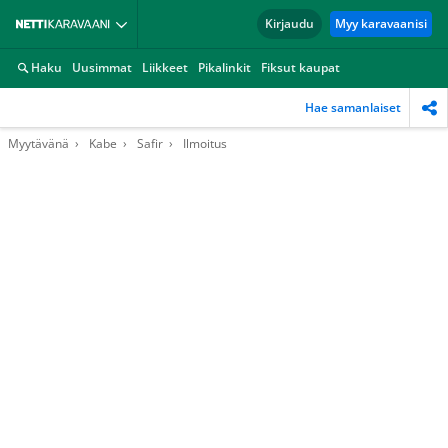
Kirjaudu
Myy karavaanisi
Haku
Uusimmat
Liikkeet
Pikalinkit
Fiksut kaupat
Hae samanlaiset
Myytävänä
Kabe
Safir
Ilmoitus