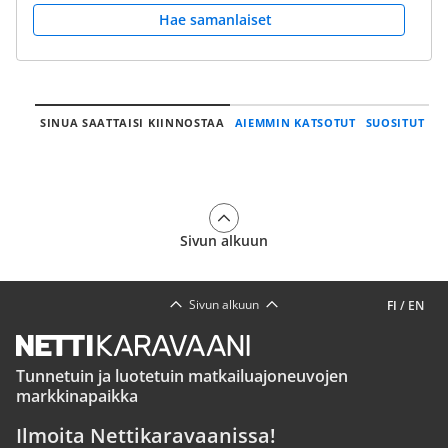
Hae samanlaiset
SINUA SAATTAISI KIINNOSTAA
AIEMMIN KATSOTUT
SUOSITUT
Sivun alkuun
Sivun alkuun
FI
/
EN
Tunnetuin ja luotetuin matkailuajoneuvojen
markkinapaikka
Ilmoita Nettikaravaanissa!