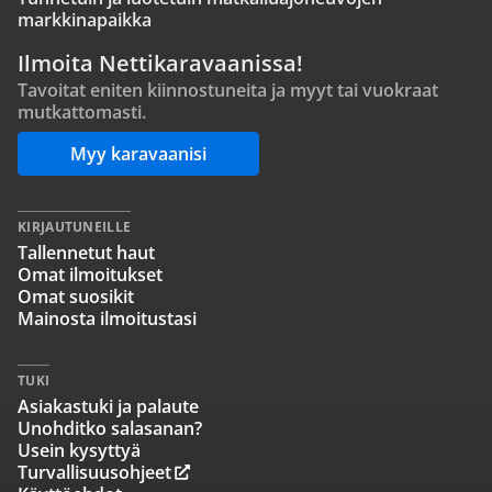
markkinapaikka
Ilmoita Nettikaravaanissa!
Tavoitat eniten kiinnostuneita ja myyt tai vuokraat
mutkattomasti.
Myy karavaanisi
KIRJAUTUNEILLE
Tallennetut haut
Omat ilmoitukset
Omat suosikit
Mainosta ilmoitustasi
TUKI
Asiakastuki ja palaute
Unohditko salasanan?
Usein kysyttyä
Turvallisuusohjeet