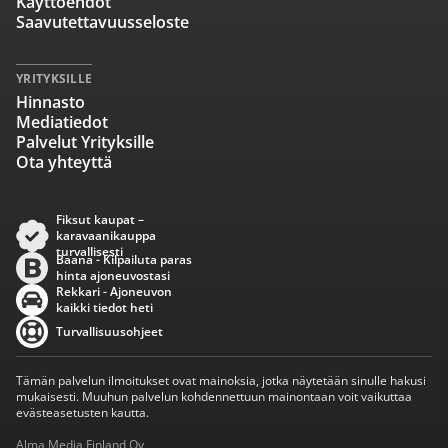
Käyttöehdot
Saavutettavuusseloste
YRITYKSILLE
Hinnasto
Mediatiedot
Palvelut Yrityksille
Ota yhteyttä
Fiksut kaupat –
karavaanikauppa
turvallisesti
Baana - Kilpailuta paras
hinta ajoneuvostasi
Rekkari - Ajoneuvon
kaikki tiedot heti
Turvallisuusohjeet
Tämän palvelun ilmoitukset ovat mainoksia, jotka näytetään sinulle hakusi
mukaisesti. Muuhun palvelun kohdennettuun mainontaan voit vaikuttaa
evästeasetusten kautta.
Alma Media Finland Oy