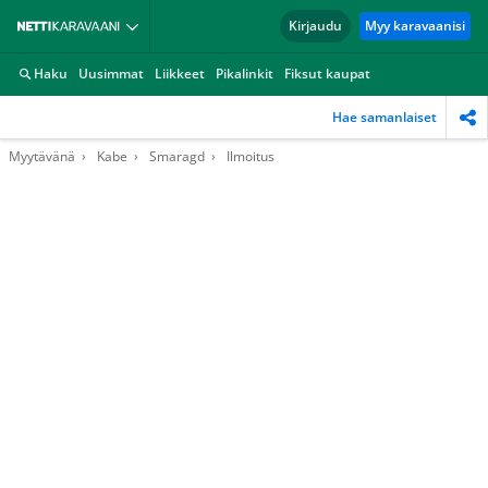
Kirjaudu
Myy karavaanisi
Haku
Uusimmat
Liikkeet
Pikalinkit
Fiksut kaupat
Hae samanlaiset
Myytävänä
Kabe
Smaragd
Ilmoitus