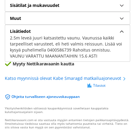
Sisätilat ja mukavuudet
Muut
Lisätiedot
2.5m leveä juuri katsastettu vaunu. Vaunussa kaikki
tarpeelliset varusteet, eli heti valmis reissuun. Lisää voi
kysyä puhelimella 0400586739 Rahoitus onnistuu.
VAUNU VARATTU MAANANTAIHIN 15.6 ASTI
Myyty Nettikaravaanin kautta
Katso myynnissä olevat Kabe Smaragd matkailuajoneuvot
Tilastot
Ohjeita turvalliseen ajoneuvokauppaan
Yksityishenkilöiden välisessä kaupankäynnissä sovelletaan kauppalakia
kuluttajansuojalain sijaan.
Nettikaravaani.com ei ota vastuuta myyjän antamien tietojen paikkansapitävyydestä.
Ilmoitetuissa tiedoissa saattaa olla myös tahattomia puutteita tai virheitä. Tieto on
siis sitova vasta kun myyjä on sen pyynnöstäsi vahvistanut.