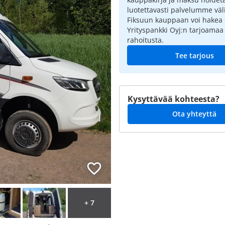
luotettavasti palvelumme väli
Fiksuun kauppaan voi hakea
Yrityspankki Oyj:n tarjoamaa
rahoitusta.
Tee tarjous
Kysyttävää kohteesta?
Ota yhteyttä
+ 7