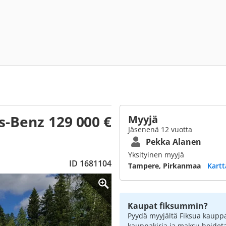
s-Benz
129 000 €
Myyjä
Jäsenenä 12 vuotta
Pekka Alanen
Yksityinen myyjä
ID 1681104
Tampere, Pirkanmaa
Kartt
Kaupat fiksummin?
Pyydä myyjältä Fiksua kauppa
kauppakirja ja maksu hoidet