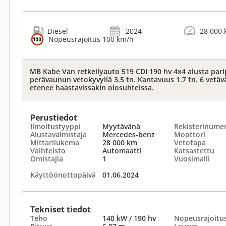
Diesel
2024
28 000
Nopeusrajoitus 100 km/h
MB Kabe Van retkeilyauto 519 CDI 190 hv 4x4 alusta parip
perävaunun vetokyvyllä 3.5 tn. Kantavuus 1.7 tn. 6 vetäv
etenee haastavissakin olosuhteissa.
Perustiedot
Ilmoitustyyppi
Myytävänä
Rekisterinume
Alustavalmistaja
Mercedes-benz
Moottori
Mittarilukema
28 000 km
Vetotapa
Vaihteisto
Automaatti
Katsastettu
Omistajia
1
Vuosimalli
Käyttöönottopäivä
01.06.2024
Tekniset tiedot
Teho
140 kW / 190 hv
Nopeusrajoitu