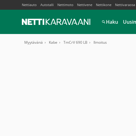
Nettiauto
Autotalli
Nettimoto
Nettivene
Nettikone
Nettivaraosa
Haku
Uusi
Myytävänä
Kabe
TmCrV 690 LB
Ilmoitus