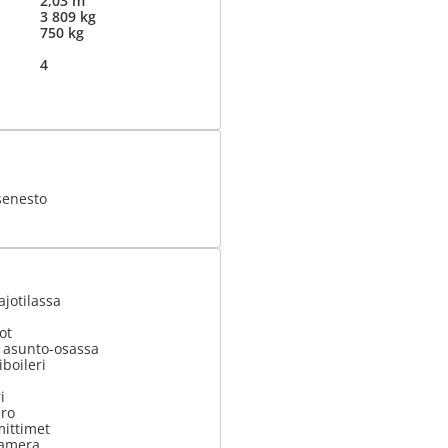
2,03 m
3 809 kg
750 kg
4
senesto
ajotilassa
ot
t asunto-osassa
boileri
i
ero
ittimet
kamera