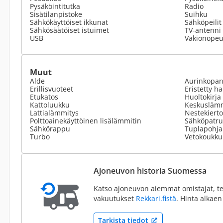
Pysäköintitutka
Radio
Sisätilanpistoke
Suihku
Sähkökäyttöiset ikkunat
Sähköpeilit
Sähkösäätöiset istuimet
TV-antenni 
USB
Vakionope
Muut
Alde
Aurinkopan
Erillisvuoteet
Eristetty h
Etukatos
Huoltokirja
Kattoluukku
Keskusläm
Lattialämmitys
Nestekiert
Polttoainekäyttöinen lisälämmitin
Sähköpatr
Sähkörappu
Tuplapohja
Turbo
Vetokoukku
Ajoneuvon historia Suomessa
Katso ajoneuvon aiemmat omistajat, te
vakuutukset
Rekkari.fistä
. Hinta alkaen
Tarkista tiedot