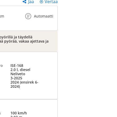
Jaa
Vertaa
 km
Automaatti
yörillä ja täydellä
ää pyörää, vakaa ajettava ja
ro
ISE-168
2.0 l, diesel
Neliveto
3-2025
2024 (ensirek 6-
2024)
s
100 km/h