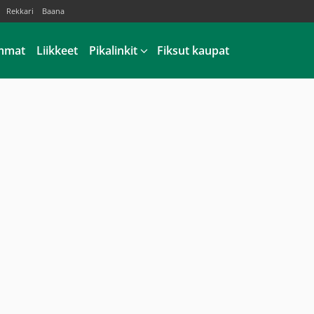
Rekkari
Baana
mmat
Liikkeet
Pikalinkit
Fiksut kaupat