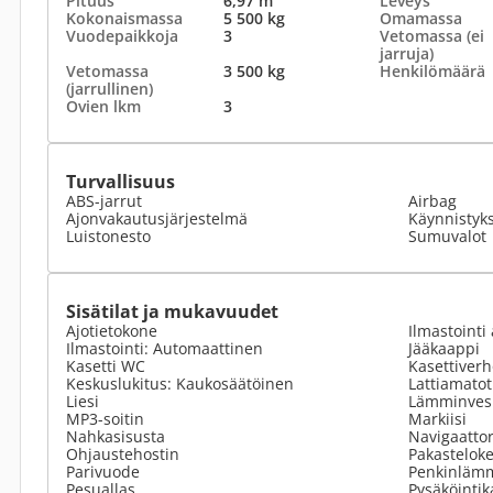
Pituus
6,97 m
Leveys
Kokonaismassa
5 500 kg
Omamassa
Vuodepaikkoja
3
Vetomassa (ei
jarruja)
Vetomassa
3 500 kg
Henkilömäärä
(jarrullinen)
Ovien lkm
3
Turvallisuus
ABS-jarrut
Airbag
Ajonvakautusjärjestelmä
Käynnistyk
Luistonesto
Sumuvalot
Sisätilat ja mukavuudet
Ajotietokone
Ilmastointi 
Ilmastointi: Automaattinen
Jääkaappi
Kasetti WC
Kasettiverh
Keskuslukitus: Kaukosäätöinen
Lattiamato
Liesi
Lämminvesi
MP3-soitin
Markiisi
Nahkasisusta
Navigaattor
Ohjaustehostin
Pakastelok
Parivuode
Penkinlämm
Pesuallas
Pysäköinti