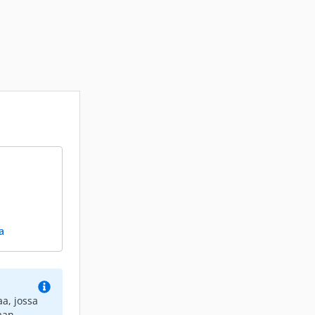
a
a, jossa
aan