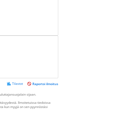
Tilastot
Raportoi ilmoitus
luttajansuojalain sijaan.
tävyydestä. Ilmoitetuissa tiedoissa
vasta kun myyjä on sen pyynnöstäsi