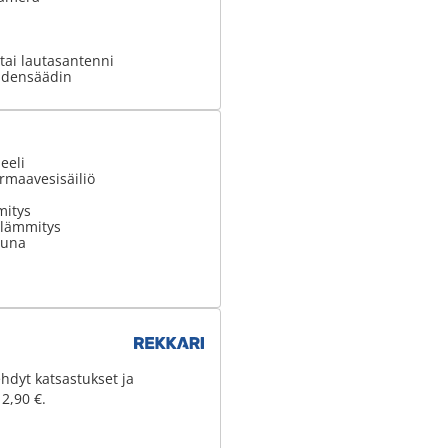
tai lautasantenni
udensäädin
eeli
armaavesisäiliö
mitys
olämmitys
uuna
hdyt katsastukset ja
 2,90 €.