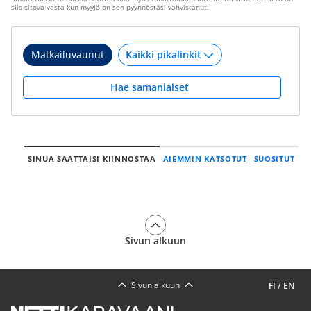
siis sitova vasta kun myyjä on sen pyynnöstäsi vahvistanut.
Matkailuvaunut
Hae samanlaiset
SINUA SAATTAISI KIINNOSTAA
AIEMMIN KATSOTUT
SUOSITUT
Sivun alkuun
Sivun alkuun
FI
/
EN