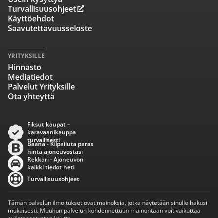
Turvallisuusohjeet
Käyttöehdot
Saavutettavuusseloste
YRITYKSILLE
Hinnasto
Mediatiedot
Palvelut Yrityksille
Ota yhteyttä
Fiksut kaupat –
karavaanikauppa
turvallisesti
Baana - Kilpailuta paras
hinta ajoneuvostasi
Rekkari - Ajoneuvon
kaikki tiedot heti
Turvallisuusohjeet
Tämän palvelun ilmoitukset ovat mainoksia, jotka näytetään sinulle hakusi
mukaisesti. Muuhun palvelun kohdennettuun mainontaan voit vaikuttaa