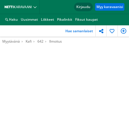
Kirjaudu
Myy karavaanisi
Haku
Uusimmat
Liikkeet
Pikalinkit
Fiksut kaupat
Hae samanlaiset
Myytävänä
Kafi
642
Ilmoitus