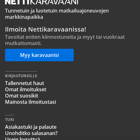
Tunnetuin ja luotetuin matkailuajoneuvojen
markkinapaikka
Ilmoita Nettikaravaanissa!
Tavoitat eniten kiinnostuneita ja myyt tai vuokraat
mutkattomasti.
Myy karavaanisi
KIRJAUTUNEILLE
Tallennetut haut
Omat ilmoitukset
Omat suosikit
Mainosta ilmoitustasi
TUKI
Asiakastuki ja palaute
Unohditko salasanan?
Usein kysyttyä