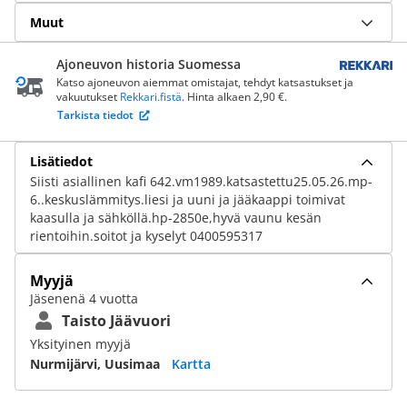
Muut
Ajoneuvon historia Suomessa
Katso ajoneuvon aiemmat omistajat, tehdyt katsastukset ja
vakuutukset
Rekkari.fistä
. Hinta alkaen 2,90 €.
Tarkista tiedot
Lisätiedot
Siisti asiallinen kafi 642.vm1989.katsastettu25.05.26.mp-
6..keskuslämmitys.liesi ja uuni ja jääkaappi toimivat
kaasulla ja sähköllä.hp-2850e,hyvä vaunu kesän
rientoihin.soitot ja kyselyt 0400595317
Myyjä
Jäsenenä 4 vuotta
Taisto Jäävuori
Yksityinen myyjä
Nurmijärvi, Uusimaa
Kartta