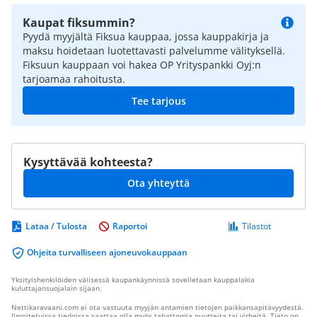
Kaupat fiksummin?
Pyydä myyjältä Fiksua kauppaa, jossa kauppakirja ja
maksu hoidetaan luotettavasti palvelumme välityksellä.
Fiksuun kauppaan voi hakea OP Yrityspankki Oyj:n
tarjoamaa rahoitusta.
Tee tarjous
Kysyttävää kohteesta?
Ota yhteyttä
Lataa / Tulosta
Raportoi
Tilastot
Ohjeita turvalliseen ajoneuvokauppaan
Yksityishenkilöiden välisessä kaupankäynnissä sovelletaan kauppalakia
kuluttajansuojalain sijaan.
Nettikaravaani.com ei ota vastuuta myyjän antamien tietojen paikkansapitävyydestä.
Ilmoitetuissa tiedoissa saattaa olla myös tahattomia puutteita tai virheitä. Tieto on