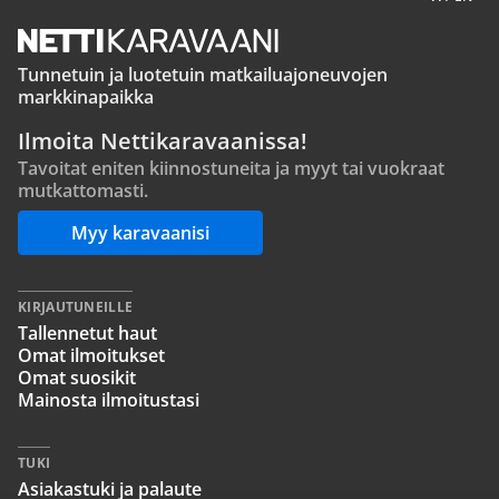
Tunnetuin ja luotetuin matkailuajoneuvojen
markkinapaikka
Ilmoita Nettikaravaanissa!
Tavoitat eniten kiinnostuneita ja myyt tai vuokraat
mutkattomasti.
Myy karavaanisi
KIRJAUTUNEILLE
Tallennetut haut
Omat ilmoitukset
Omat suosikit
Mainosta ilmoitustasi
TUKI
Asiakastuki ja palaute