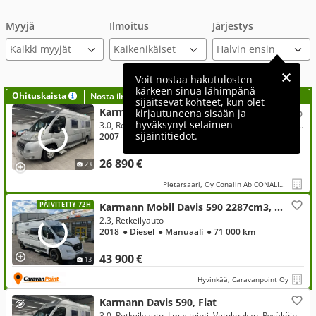
Myyjä
Ilmoitus
Järjestys
Kaikki myyjät
Voit nostaa hakutulosten
kärkeen sinua lähimpänä
Ohituskaista
Nosta ilmoituksesi tähän?
sijaitsevat kohteet, kun olet
Karmann Davis 590, Fiat
kirjautuneena sisään ja
hyväksynyt selaimen
3.0, Retkeilyauto, Ilmastointi, Vetokoukku, Pysäköintikamera, Vakkari, Markiisi, 3.0L kone! Katsastettu 19.05.2026!
sijaintitiedot.
2007
● Diesel
● Manuaali
● 234 000 km
26 890 €
23
Pietarsaari, Oy Conalin Ab CONALIN CARS
PÄIVITETTY 72H
Karmann Mobil Davis 590 2287cm3, Fiat
2.3, Retkeilyauto
2018
● Diesel
● Manuaali
● 71 000 km
43 900 €
13
Hyvinkää, Caravanpoint Oy
Karmann Davis 590, Fiat
3.0, Retkeilyauto, Ilmastointi, Vetokoukku, Pysäköintikamera, Vakkari, Markiisi, 3.0L kone! Katsastettu 19.05.2026!