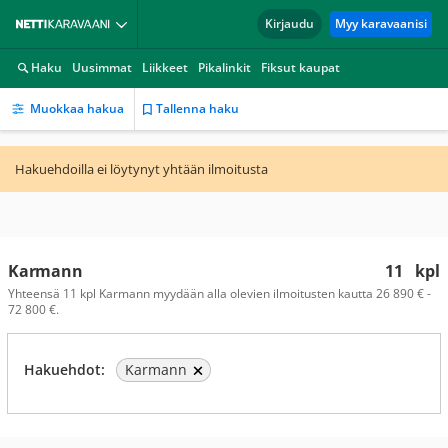
Kirjaudu
Myy karavaanisi
Haku
Uusimmat
Liikkeet
Pikalinkit
Fiksut kaupat
Muokkaa hakua
Tallenna haku
Hakuehdoilla ei löytynyt yhtään ilmoitusta
Karmann
11
kpl
Yhteensä 11 kpl Karmann myydään alla olevien ilmoitusten kautta 26 890 € -
72 800 €.
Hakuehdot:
Karmann