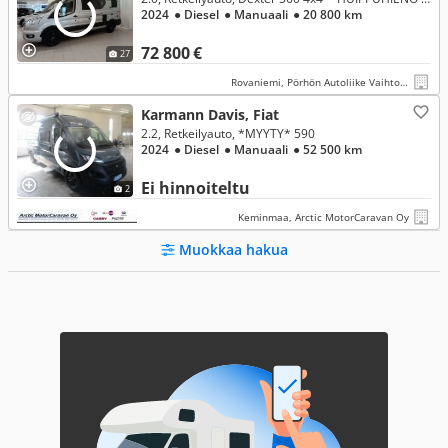
2024
● Diesel
● Manuaali
● 20 800 km
72 800 €
27
Rovaniemi, Pörhön Autoliike Vaihtoautokeskus Rovaniemi
Karmann Davis, Fiat
2.2, Retkeilyauto, *MYYTY* 590
2024
● Diesel
● Manuaali
● 52 500 km
Ei hinnoiteltu
2
Keminmaa, Arctic MotorCaravan Oy
Muokkaa hakua