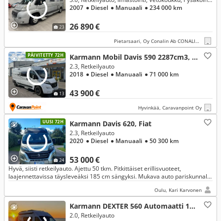
2007
● Diesel
● Manuaali
● 234 000 km
26 890 €
23
Pietarsaari, Oy Conalin Ab CONALIN CARS
PÄIVITETTY 72H
Karmann Mobil Davis 590 2287cm3, Fiat
2.3, Retkeilyauto
2018
● Diesel
● Manuaali
● 71 000 km
43 900 €
13
Hyvinkää, Caravanpoint Oy
UUSI 72H
Karmann Davis 620, Fiat
2.3, Retkeilyauto
2020
● Diesel
● Manuaali
● 50 300 km
53 000 €
24
Hyvä, siisti retkeilyauto. Ajettu 50 tkm. Pitkittäiset erillisvuoteet,
laajennettavissa täysleveäksi 185 cm sängyksi. Mukava auto pariskunnalle
ja pienelle perheelle retkeilyyn. Hyvät säilytystilat.
Oulu, Kari Karvonen
Karmann DEXTER 560 Automaatti 170 hv, Ford
2.0, Retkeilyauto