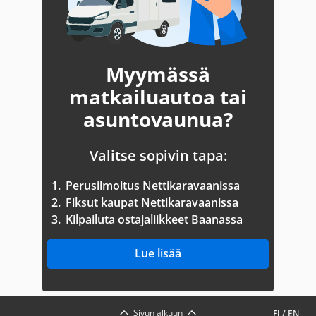
Myymässä
matkailuautoa tai
asuntovaunua?
Valitse sopivin tapa:
1.
Perusilmoitus Nettikaravaanissa
2.
Fiksut kaupat Nettikaravaanissa
3.
Kilpailuta ostajaliikkeet Baanassa
Lue lisää
Sivun alkuun
FI
/
EN