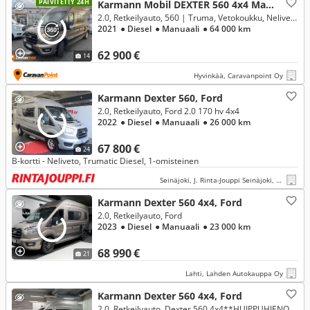
PÄIVITETTY 24H
Karmann Mobil DEXTER 560 4x4 Matkailua, Ford
2.0, Retkeilyauto, 560 | Truma, Vetokoukku, Neliveto, Webasto
2021
● Diesel
● Manuaali
● 64 000 km
62 900 €
14
Hyvinkää, Caravanpoint Oy
Karmann Dexter 560, Ford
2.0, Retkeilyauto, Ford 2.0 170 hv 4x4
2022
● Diesel
● Manuaali
● 26 000 km
67 800 €
24
B-kortti - Neliveto, Trumatic Diesel, 1-omisteinen
Seinäjoki, J. Rinta-Jouppi Seinäjoki, Herralankatu
Karmann Dexter 560 4x4, Ford
2.0, Retkeilyauto, Ford
2023
● Diesel
● Manuaali
● 23 000 km
68 990 €
21
Lahti, Lahden Autokauppa Oy
Karmann Dexter 560 4x4, Ford
2.0, Retkeilyauto, Dexter 560 4x4**HUIPPUHIENO RETKIS JOLLA PÄÄSET MIHIN HALUAT**