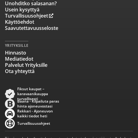
Unohditko salasanan?
Usein kysyttyä
Turvallisuusohjeet
Käyttöehdot
Saavutettavuusseloste
YRITYKSILLE
Hinnasto
Mediatiedot
Palvelut Yrityksille
Ota yhteyttä
Fiksut kaupat –
karavaanikauppa
turvallisesti
Baana - Kilpailuta paras
hinta ajoneuvostasi
Rekkari - Ajoneuvon
kaikki tiedot heti
Turvallisuusohjeet