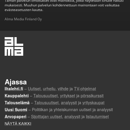
Tämän palvelun ilmoitukset ovat mainoksia, jotka näytetään sinulle hakusi
mukaisesti. Muuhun palvelun kohdennettuun mainontaan voit vaikuttaa
evästeasetusten kautta.
Alma Media Finland Oy