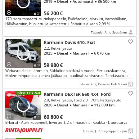
2019
● Diesel
● Automaatti
● 86 500 km
56 200 €
24
170 hv Automaatti. Aurinkopaneelit, Pyöräteline, Markiisi, Varashälytin,
Häkävaroitin, huollettu ja katsastettu. Rahoitus alkaen 2,99 %
Tuusula, Arno Seppänen
Karmann Davis 610, Fiat
2.2, Retkeilyauto
2025
● Diesel
● Manuaali
● 6 070 km
59 980 €
24
Webasto diesel lämmitin, Sähköinen pitkittäis vuode, Peruutuskamera,
Molemminpuolin aukeava jääkaappi, puolinahka sisustus. Tehdastakuu
6/2027 voimassa. Uudempi Keula. *HintaHulinat*
Nurmijärvi, Caravan Hub Suomi
PÄIVITETTY 24H
Karmann DEXTER 560 4X4, Ford
2.0, Retkeilyauto, Ford 2,0 170hv Retkeilyauto
2020
● Diesel
● Manuaali
● 112 000 km
60 800 €
23
B-kortti - Aurinkopaneeli, Invertteri, 2 x Ilmastointi, Koukku - J. autoturva
Kuopio, J. Rinta-Jouppi Kuopio