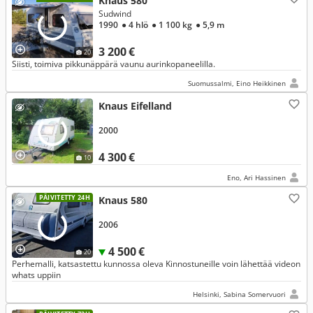
Knaus 580
Sudwind
1990
● 4 hlö
● 1 100 kg
● 5,9 m
3 200 €
20
Siisti, toimiva pikkunäppärä vaunu aurinkopaneelilla.
Suomussalmi, Eino Heikkinen
Knaus Eifelland
2000
4 300 €
10
Eno, Ari Hassinen
PÄIVITETTY 24H
Knaus 580
2006
4 500 €
20
Perhemalli, katsastettu kunnossa oleva Kinnostuneille voin lähettää videon
whats uppiin
Helsinki, Sabina Somervuori