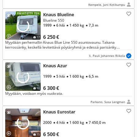
Kempele, Jani Kotikumpu
PÄIVITETTY 72H
Knaus Blueline
Blueline 550
1999
● 6 hlö
● 1 450 kg
● 7,3 m
6 250 €
17
Myydään perhemallin Knaus Blue Line 550 asuntovaunu. Takana
kerrossänky, keskellä levitettävä pöytäryhmä ja edessä parisänky.
Makuupaikat saa erotettua väliovella. Pohjaratkaisu on erittäin toimiva!
Ii, Pauli Johannes Riikola
Knaus Azur
1999
● 5 hlö
● 1 600 kg
● 6,5 m
6 300 €
10
Myydään, voidaan myös vuokrata.
Parkano, Susa Lengman
Knaus Eurostar
2000
● 4 hlö
● 1 600 kg
● 7 450,0 m
6 500 €
15