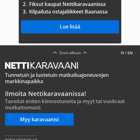
2.
Fiksut kaupat Nettikaravaanissa
3.
Kilpailuta ostajaliikkeet Baanassa
Lue lisää
Sivun alkuun
FI
/
EN
Tunnetuin ja luotetuin matkailuajoneuvojen
markkinapaikka
Ilmoita Nettikaravaanissa!
Tavoitat eniten kiinnostuneita ja myyt tai vuokraat
mutkattomasti.
Myy karavaanisi