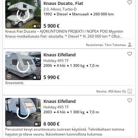
Knaus Ducato, Fiat
2.0, Alkovi, Turbo-D
1992
● Diesel
● Manuaali
● 260 000 km
5 900 €
13
Knaus Fiat Ducato – AJOKUNTOINEN PROJEKTI / NOPEA POIS Myyntiin
Knaus-matkailuauto Fiat -alustalla. * Diesel * N. 260 000 km * Ollut
omassa käytössä vuosia * Seissyt pihassa yli 2 vuotta.
Rautalampi, Tero Takamaa
Knaus Eifelland
Holiday 495 TF
2006
● 4 hlö
● 1 300 kg
● 7,0 m
5 990 €
18
Ilmastointi.
Rauma, RSS-Auto Oy
Knaus Eifelland
Holiday 495 TF
2003
● 4 hlö
● 1 300 kg
● 7,0 m
6 000 €
7
Perussiisti kevyt asuntovaunu suoraan käytöstä. Tekniikaltaan toimiva
hajuton ja tilava vaunu. Ikäisekseen luonnollista kulumaa.