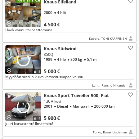
PÄIVITETTY 72H
Knaus Eifelland
2000
● 4 hlö
4 500 €
Hyvä vaunu tarpeettomana!
Kuopio, TONI KARPPINEN
Knaus Südwind
350Q
1989
● 4 hlö
● 800 kg
● 5,1 m
5 000 €
13
Myydään siisti ja kuiva katsastusvapaa vaunu.
Lahti, Pancho Nikander
Knaus Sport Traveller 500, Fiat
1.9, Alkovi
2001
● Diesel
● Manuaali
● 200 000 km
5 900 €
15
Juuri katsastettu! Ilmastoitu!
Turku, Roger Lindeman