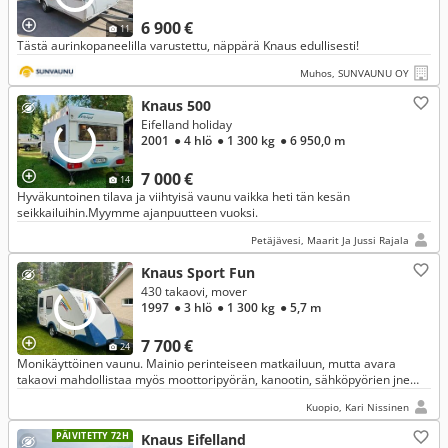
6 900 €
11
Tästä aurinkopaneelilla varustettu, näppärä Knaus edullisesti!
Muhos, SUNVAUNU OY
Knaus 500
Eifelland holiday
2001
● 4 hlö
● 1 300 kg
● 6 950,0 m
7 000 €
14
Hyväkuntoinen tilava ja viihtyisä vaunu vaikka heti tän kesän
seikkailuihin.Myymme ajanpuutteen vuoksi.
Petäjävesi, Maarit Ja Jussi Rajala
Knaus Sport Fun
430 takaovi, mover
1997
● 3 hlö
● 1 300 kg
● 5,7 m
7 700 €
24
Monikäyttöinen vaunu. Mainio perinteiseen matkailuun, mutta avara
takaovi mahdollistaa myös moottoripyörän, kanootin, sähköpyörien jne
kuljettamisen. Moverilla liikutat vaunua helposti.
Kuopio, Kari Nissinen
PÄIVITETTY 72H
Knaus Eifelland