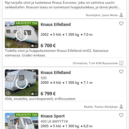
Nyt tarjolla siisti ja luotettava Knaus Eurostar, joka on valmiina uusiin
seikkailuihin. Knausin laatu on tunnetusti huippuluokkaa, ja tämä yksilö
tarjoaa mukavuutta niin leirintäalueilla kuin muualla
Nurmijärvi, Jouni Ahola
PÄIVITETTY 72H
Knaus Eifelland
2002
● 5 hlö
● 1 300 kg
● 7,0 m
6 700 €
23
Todella siisti ja huippukuntoinen Knaus Eifelland vm02. Katsastus
voimassa. Uudet renkaat.
Orimattila, T:mi K/M Ruusurinne
Knaus Eifelland
500
2000
● 4 hlö
● 1 300 kg
● 7,1 m
6 799 €
13
Alde, etuteltta, aurinkopaneeli, erillisvuoteet
Raahe, Paulus Käräjäoja
PÄIVITETTY 72H
Knaus Sport
400 LK #MYYTY#
2005
● 5 hlö
● 1 300 kg
● 6,0 m