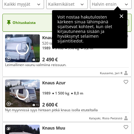
Kaikki myyjät
Voit nostaa hakutulosten
kärkeen sinua lähimpänä
Ohituskaista
Nosta ilmoituksesi tähän?
sijaitsevat kohteet, kun olet
kirjautuneena sisään ja
hyväksynyt selaimen
Knaus Südwind
sijaintitiedot.
520 tsk
1989
● 5 hlö
● 990 kg
● 5,2 m
2 490 €
11
Leimallinen vaunu valmiina reissuun.
Kuusamo, Jari R
Knaus Azur
1989
● 1 500 kg
● 8,0 m
2 600 €
15
Nyt myynnissä syys hintaan pitkä knaus isolla etuteltalla
Kalajoki, Risto Petäistö
Knaus Muu