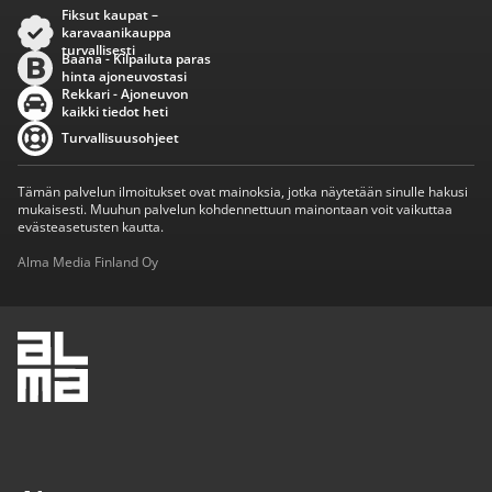
Fiksut kaupat –
karavaanikauppa
turvallisesti
Baana - Kilpailuta paras
hinta ajoneuvostasi
Rekkari - Ajoneuvon
kaikki tiedot heti
Turvallisuusohjeet
Tämän palvelun ilmoitukset ovat mainoksia, jotka näytetään sinulle hakusi
mukaisesti. Muuhun palvelun kohdennettuun mainontaan voit vaikuttaa
evästeasetusten kautta.
Alma Media Finland Oy