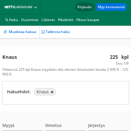
Kirjaudu
Myy karavaanisi
Haku
Uusimmat
Liikkeet
Pikalinkit
Fiksut kaupat
Muokkaa hakua
Tallenna haku
Knaus
225
kpl
Sivu
1/8
Yhteensä 225 kpl Knaus myydään alla olevien ilmoitusten kautta 2 490 € - 125
900 €.
Hakuehdot:
Knaus
Myyjä
Ilmoitus
Järjestys