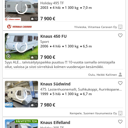
Holiday 495 TF
2003
● 4 hlö
● 1 300 kg
● 7,0 m
7 900 €
10
Ylivieska, Viitamaa Caravan Oy
Knaus 450 FU
Sport
2006
● 4 hlö
● 1 300 kg
● 6,5 m
7 900 €
15
Syys ALE... talvisäilytyspaikka puuttuu !!! 10-vuotta samalla omistajalla
ollut, valoisa ja siisti siirreltävä kolmen vuodenajan kesämökki.
Oulu, Heikki Kallinen
Knaus Südwind
475. Lastenhuonemalli, Suihkukoppi, Aurinkopaneeli ym. Kevyt, pieni perhevaunu! Kokonaispaino vain 1300kg!
1999
● 5 hlö
● 1 300 kg
● 6,7 m
7 980 €
21
Kempele, Suomen Vaunumesta Oy
PÄIVITETTY 72H
Knaus Eifelland
Holiday 395 TF