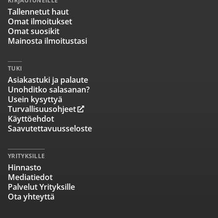
KIRJAUTUNEILLE
Tallennetut haut
Omat ilmoitukset
Omat suosikit
Mainosta ilmoitustasi
TUKI
Asiakastuki ja palaute
Unohditko salasanan?
Usein kysyttyä
Turvallisuusohjeet
Käyttöehdot
Saavutettavuusseloste
YRITYKSILLE
Hinnasto
Mediatiedot
Palvelut Yrityksille
Ota yhteyttä