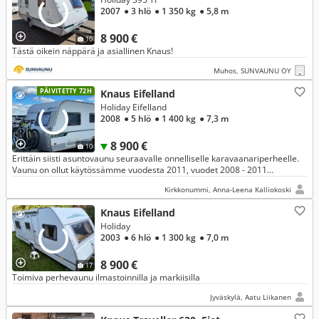
2007
● 3 hlö
● 1 350 kg
● 5,8 m
8 900 €
10
Tästä oikein näppärä ja asiallinen Knaus!
Muhos, SUNVAUNU OY
PÄIVITETTY 72H
Knaus Eifelland
Holiday Eifelland
2008
● 5 hlö
● 1 400 kg
● 7,3 m
8 900 €
10
Erittäin siisti asuntovaunu seuraavalle onnelliselle karavaanariperheelle.
Vaunu on ollut käytössämme vuodesta 2011, vuodet 2008 - 2011
eläkeläispariskunnalla kausipaikalla. Kaikki toimii.
Kirkkonummi, Anna-Leena Kalliokoski
Knaus Eifelland
Holiday
2003
● 6 hlö
● 1 300 kg
● 7,0 m
8 900 €
17
Toimiva perhevaunu ilmastoinnilla ja markiisilla
Jyväskylä, Aatu Liikanen