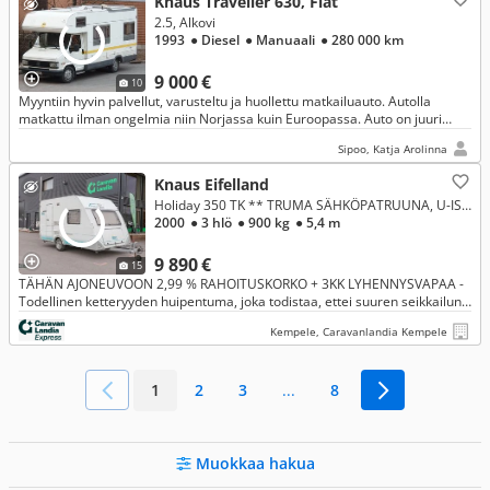
Knaus Traveller 630, Fiat
2.5, Alkovi
1993
● Diesel
● Manuaali
● 280 000 km
9 000 €
10
Myyntiin hyvin palvellut, varusteltu ja huollettu matkailuauto. Autolla
matkattu ilman ongelmia niin Norjassa kuin Euroopassa. Auto on juuri
palannut Italian-matkalta ja odottaa nyt uutta omistajaa.
Sipoo, Katja Arolinna
Knaus Eifelland
Holiday 350 TK ** TRUMA SÄHKÖPATRUUNA, U-ISTUINRYHMÄ, 900KG KOKONAISMASSA **
2000
● 3 hlö
● 900 kg
● 5,4 m
9 890 €
15
TÄHÄN AJONEUVOON 2,99 % RAHOITUSKORKO + 3KK LYHENNYSVAPAA -
Todellinen ketteryyden huipentuma, joka todistaa, ettei suuren seikkailun
tarvitse tarkoittaa suurta ja raskasta vaunua!
Kempele, Caravanlandia Kempele
1
2
3
...
8
Muokkaa hakua