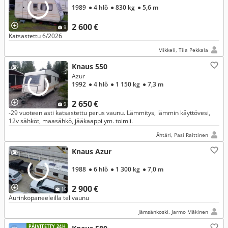
1989
● 4 hlö
● 830 kg
● 5,6 m
2 600 €
9
Katsastettu 6/2026
Mikkeli, Tiia Pekkala
Knaus 550
Azur
1992
● 4 hlö
● 1 150 kg
● 7,3 m
2 650 €
9
-29 vuoteen asti katsastettu perus vaunu. Lämmitys, lämmin käyttövesi,
12v sähköt, maasähkö, jääkaappi ym. toimii.
Ähtäri, Pasi Raittinen
Knaus Azur
1988
● 6 hlö
● 1 300 kg
● 7,0 m
2 900 €
16
Aurinkopaneeleilla telivaunu
Jämsänkoski, Jarmo Mäkinen
PÄIVITETTY 24H