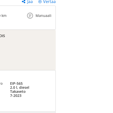
Jaa
Vertaa
0 km
Manuaali
OIS
ro
EIP-565
2.0 l, diesel
Takaveto
7-2023