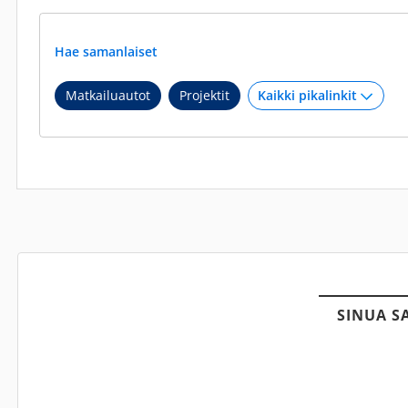
Hae samanlaiset
Matkailuautot
Projektit
SINUA S