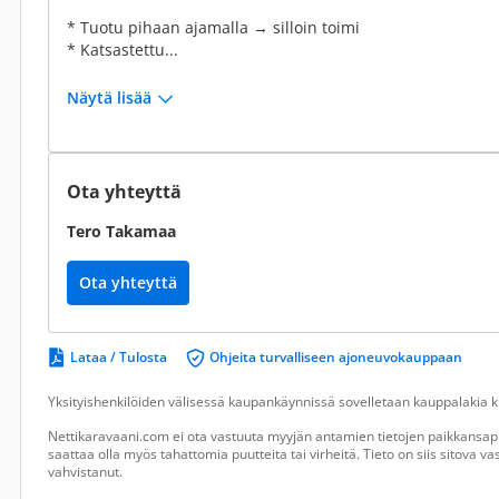
* Tuotu pihaan ajamalla → silloin toimi
* Katsastettu...
Näytä lisää
Ota yhteyttä
Tero Takamaa
Ota yhteyttä
Lataa / Tulosta
Ohjeita turvalliseen ajoneuvokauppaan
Yksityishenkilöiden välisessä kaupankäynnissä sovelletaan kauppalakia ku
Nettikaravaani.com ei ota vastuuta myyjän antamien tietojen paikkansapi
saattaa olla myös tahattomia puutteita tai virheitä. Tieto on siis sitova 
vahvistanut.