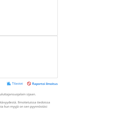
Tilastot
Raportoi ilmoitus
luttajansuojalain sijaan.
tävyydestä. Ilmoitetuissa tiedoissa
vasta kun myyjä on sen pyynnöstäsi