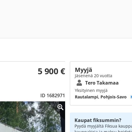
5 900 €
Myyjä
Jäsenenä 20 vuotta
Tero Takamaa
Yksityinen myyjä
ID 1682971
Rautalampi, Pohjois-Savo
Kaupat fiksummin?
Pyydä myyjältä Fiksua kauppa
kauppakirja ja maksu hoidet