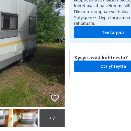
luotettavasti palvelumme väli
Fiksuun kauppaan voi hakea
Yrityspankki Oyj:n tarjoamaa
rahoitusta.
Tee tarjous
Kysyttävää kohteesta?
Ota yhteyttä
+ 7