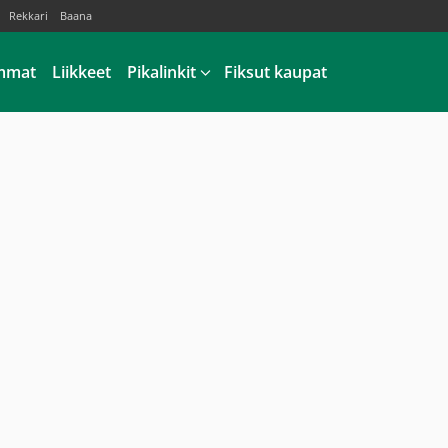
Rekkari
Baana
mmat
Liikkeet
Pikalinkit
Fiksut kaupat