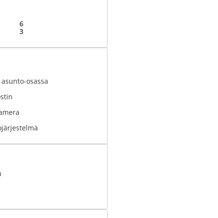
6
3
t asunto-osassa
stin
kamera
ojärjestelmä
u