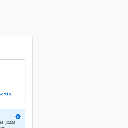
Kartta
a, jossa
aan