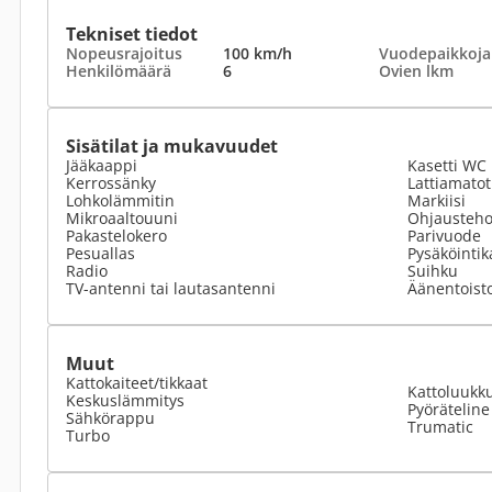
Tekniset tiedot
Nopeusrajoitus
100 km/h
Vuodepaikkoja
Henkilömäärä
6
Ovien lkm
Sisätilat ja mukavuudet
Jääkaappi
Kasetti WC
Kerrossänky
Lattiamato
Lohkolämmitin
Markiisi
Mikroaaltouuni
Ohjausteho
Pakastelokero
Parivuode
Pesuallas
Pysäköinti
Radio
Suihku
TV-antenni tai lautasantenni
Äänentoist
Muut
Kattokaiteet/tikkaat
Kattoluukk
Keskuslämmitys
Pyöräteline
Sähkörappu
Trumatic
Turbo