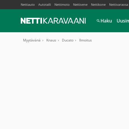
Nettiauto
Autotalli
Nettimoto
Nettivene
Nettikone
Nettivaraosa
Haku
Uusi
Myytävänä
Knaus
Ducato
Ilmoitus