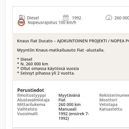
Diesel
1992
260 00
Nopeusrajoitus 100 km/h
Knaus Fiat Ducato – AJOKUNTOINEN PROJEKTI / NOPEA P
Myyntiin Knaus-matkailuauto Fiat -alustalla.
* Diesel
* N. 260 000 km
* Ollut omassa käytössä vuosia
* Seissyt pihassa yli 2 vuotta.
Perustiedot
Ilmoitustyyppi
Myytävänä
Rekisterinume
Alustavalmistaja
Fiat
Moottori
Mittarilukema
260 000 km
Vetotapa
Vaihteisto
Manuaali
Katsastettu
Vuosimalli
1992 (ensirek 7-
1992)