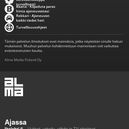
turvallisesti
Baana - Kilpailuta paras
hinta ajoneuvostasi
Rekkari - Ajoneuvon
kaikki tiedot heti
Turvallisuusohjeet
Tämän palvelun ilmoitukset ovat mainoksia, jotka näytetään sinulle hakusi
mukaisesti. Muuhun palvelun kohdennettuun mainontaan voit vaikuttaa
evästeasetusten kautta.
Alma Media Finland Oy