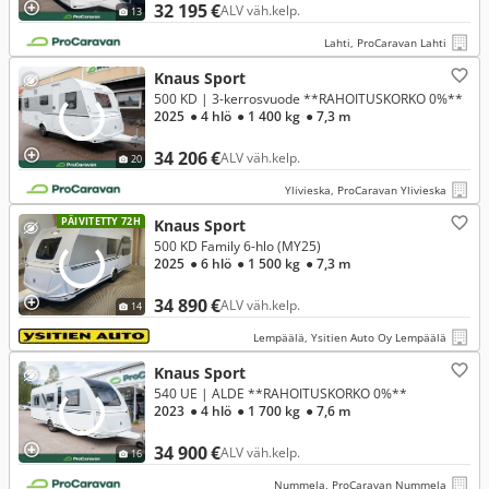
32 195 €
ALV väh.kelp.
13
Lahti, ProCaravan Lahti
Knaus Sport
500 KD | 3-kerrosvuode **RAHOITUSKORKO 0%**
2025
● 4 hlö
● 1 400 kg
● 7,3 m
34 206 €
ALV väh.kelp.
20
Ylivieska, ProCaravan Ylivieska
PÄIVITETTY 72H
Knaus Sport
500 KD Family 6-hlo (MY25)
2025
● 6 hlö
● 1 500 kg
● 7,3 m
34 890 €
ALV väh.kelp.
14
Lempäälä, Ysitien Auto Oy Lempäälä
Knaus Sport
540 UE | ALDE **RAHOITUSKORKO 0%**
2023
● 4 hlö
● 1 700 kg
● 7,6 m
34 900 €
ALV väh.kelp.
16
Nummela, ProCaravan Nummela