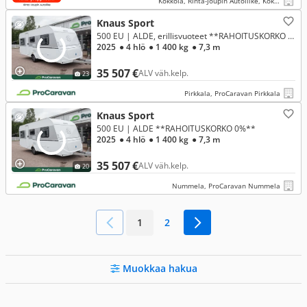
Kokkola, Rinta-Joupin Autoliike, Kokkola
Knaus Sport
500 EU | ALDE, erillisvuoteet **RAHOITUSKORKO 0%**
2025
● 4 hlö
● 1 400 kg
● 7,3 m
35 507 €
ALV väh.kelp.
23
Pirkkala, ProCaravan Pirkkala
Knaus Sport
500 EU | ALDE **RAHOITUSKORKO 0%**
2025
● 4 hlö
● 1 400 kg
● 7,3 m
35 507 €
ALV väh.kelp.
20
Nummela, ProCaravan Nummela
1
2
Muokkaa hakua