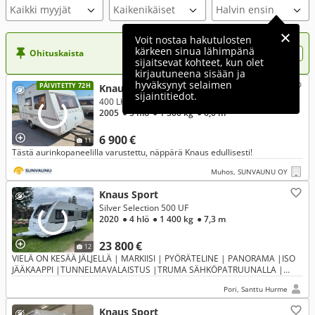
Kaikki myyjät
Voit nostaa hakutulosten
kärkeen sinua lähimpänä
Ohituskaista
Nosta ilmoituksesi tähän?
sijaitsevat kohteet, kun olet
kirjautuneena sisään ja
hyväksynyt selaimen
PÄIVITETTY 72H
Knaus Sport
sijaintitiedot.
400 LK #MYYTY#
2005
● 5 hlö
● 1 300 kg
● 6,0 m
6 900 €
11
Tästä aurinkopaneelilla varustettu, näppärä Knaus edullisesti!
Muhos, SUNVAUNU OY
Knaus Sport
Silver Selection 500 UF
2020
● 4 hlö
● 1 400 kg
● 7,3 m
23 800 €
12
VIELÄ ON KESÄÄ JÄLJELLÄ | MARKIISI | PYÖRÄTELINE | PANORAMA |ISO
JÄÄKAAPPI |TUNNELMAVALAISTUS |TRUMA SÄHKÖPATRUUNALLA |
MATTOSARJA | AL-KO VETOPÄÄ | SIISTIKUNTOINEN |
Pori, Santtu Hurme
KUNTOTARKASTETTU
Knaus Sport