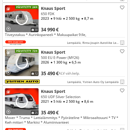
PÄIVITETTY 24H
Knaus Sport
650 FDK
2023
● 9 hlö
● 2 500 kg
● 8,7 m
34 990 €
30
Tiiveystakuu * Aurinkopaneeli * Makuupaikat 9:lle,
Lempäälä, Rinta-Joupin Autoliike Lempäälä
PÄIVITETTY 72H
Knaus Sport
500 EU E-Power (MY26)
2026
● 1 300 kg
● 6,5 m
35 490 €
ALV väh.kelp.
12
Lempäälä, Ysitien Auto Oy Lempäälä
Knaus Sport
650 UDF Silver Selection
2021
● 5 hlö
● 2 500 kg
● 8,6 m
35 490 €
25
Mover * Truma * Lattialämmitys * Pyöräteline * Mikroaaltouuni * TV *
Kwh mittari * Markiisi * Alumiinivanteet