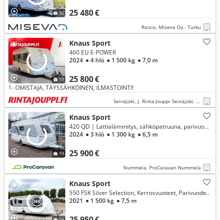
25 480 €
16
Raisio, Miseva Oy - Turku
Knaus Sport
460 EU E-POWER
2024
● 4 hlö
● 1 500 kg
● 7,0 m
25 800 €
19
1- OMISTAJA, TÄYSSÄHKÖINEN, ILMASTOINTI!
Seinäjoki, J. Rinta-Jouppi Seinäjoki, Herralankatu
Knaus Sport
420 QD | Lattialämmitys, sähköpatruuna, parivuode **RAHOITUSKORKO ALK. 1,99%**
2024
● 3 hlö
● 1 300 kg
● 6,5 m
25 900 €
19
Nummela, ProCaravan Nummela
Knaus Sport
550 FSK Silver Selection, Kerrosvuoteet, Parivuode..
2021
● 1 500 kg
● 7,5 m
25 950 €
19