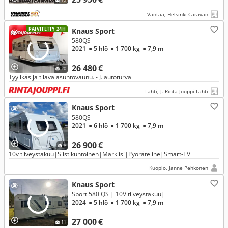
Vantaa, Helsinki Caravan
PÄIVITETTY 24H
Knaus Sport
580QS
2021
● 5 hlö
● 1 700 kg
● 7,9 m
26 480 €
20
Tyylikäs ja tilava asuntovaunu. - J. autoturva
Lahti, J. Rinta-Jouppi Lahti
Knaus Sport
580QS
2021
● 6 hlö
● 1 700 kg
● 7,9 m
26 900 €
8
10v tiiveystakuu|Siistikuntoinen|Markiisi|Pyöräteline|Smart-TV
Kuopio, Janne Pehkonen
Knaus Sport
Sport 580 QS | 10V tiiveystakuu|
2024
● 5 hlö
● 1 700 kg
● 7,9 m
27 000 €
11