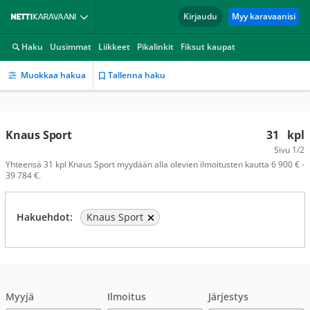
Kirjaudu
Myy karavaanisi
Haku
Uusimmat
Liikkeet
Pikalinkit
Fiksut kaupat
Muokkaa hakua
Tallenna haku
Knaus Sport
31
kpl
Sivu
1/2
Yhteensä 31 kpl Knaus Sport myydään alla olevien ilmoitusten kautta 6 900 € -
39 784 €.
Hakuehdot:
Knaus Sport
Myyjä
Ilmoitus
Järjestys