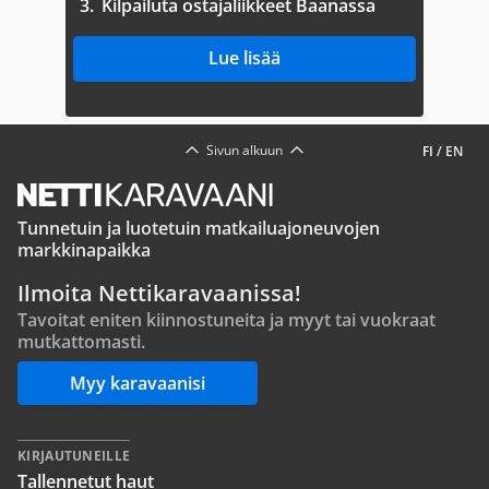
3.
Kilpailuta ostajaliikkeet Baanassa
Lue lisää
Sivun alkuun
FI
/
EN
Tunnetuin ja luotetuin matkailuajoneuvojen
markkinapaikka
Ilmoita Nettikaravaanissa!
Tavoitat eniten kiinnostuneita ja myyt tai vuokraat
mutkattomasti.
Myy karavaanisi
KIRJAUTUNEILLE
Tallennetut haut