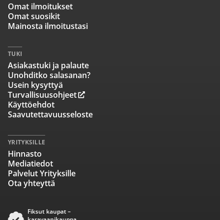
Omat ilmoitukset
Omat suosikit
Mainosta ilmoitustasi
TUKI
Asiakastuki ja palaute
Unohditko salasanan?
Usein kysyttyä
Turvallisuusohjeet
Käyttöehdot
Saavutettavuusseloste
YRITYKSILLE
Hinnasto
Mediatiedot
Palvelut Yrityksille
Ota yhteyttä
Fiksut kaupat –
karavaanikauppa