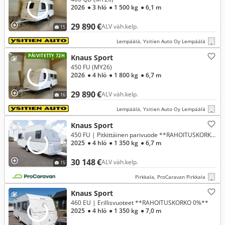
2026
● 3 hlö
● 1 500 kg
● 6,1 m
29 890 €
ALV väh.kelp.
15
Lempäälä, Ysitien Auto Oy Lempäälä
PÄIVITETTY 72H
Knaus Sport
450 FU (MY26)
2026
● 4 hlö
● 1 800 kg
● 6,7 m
29 890 €
ALV väh.kelp.
16
Lempäälä, Ysitien Auto Oy Lempäälä
Knaus Sport
450 FU | Pitkittäinen parivuode **RAHOITUSKORKO 0%**
2025
● 4 hlö
● 1 350 kg
● 6,7 m
30 148 €
ALV väh.kelp.
15
Pirkkala, ProCaravan Pirkkala
Knaus Sport
460 EU | Erillisvuoteet **RAHOITUSKORKO 0%**
2025
● 4 hlö
● 1 350 kg
● 7,0 m