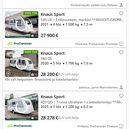
Peräseinäjoki, Jarkko Uusi-Pohjola
UUSI 72H
Knaus Sport
540 UE | Erillisvuoteet, markiisi **RAHOITUSKORKO ALK. 1,99%**
2021
● 4 hlö
● 1 500 kg
● 7,5 m
27 900 €
19
Ylivieska, ProCaravan Ylivieska
UUSI 72H
Knaus Sport
580 QS
2020
● 5 hlö
● 1 700 kg
● 7,9 m
28 200 €
ALV väh.kelp.
12
Alv väh kelpoinen. Ilmastointi ja kotelomarkiisi
Joensuu, Jarno Martiskainen
Knaus Sport
420 QD | Truma ultraheat + s.lattialämmitys **RAHOITUSKORKO 0%**
2025
● 3 hlö
● 1 200 kg
● 6,5 m
28 278 €
ALV väh.kelp.
16
Pirkkala, ProCaravan Pirkkala