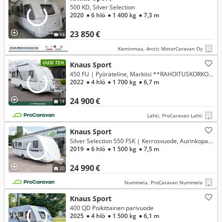
500 KD, Silver Selection
2020
● 6 hlö
● 1 400 kg
● 7,3 m
23 850 €
13
Keminmaa, Arctic MotorCaravan Oy
UUSI 72H
Knaus Sport
450 FU | Pyöräteline, Markiisi **RAHOITUSKORKO ALK. 1,99%**
2022
● 4 hlö
● 1 700 kg
● 6,7 m
24 900 €
14
Lahti, ProCaravan Lahti
Knaus Sport
Silver Selection 550 FSK | Kerrosvuode, Aurinkopaneeli, Truma Ultraheat + lattialämmitys
2019
● 6 hlö
● 1 500 kg
● 7,5 m
24 990 €
20
Nummela, ProCaravan Nummela
Knaus Sport
400 QD Poikittainen parivuode
2025
● 4 hlö
● 1 500 kg
● 6,1 m