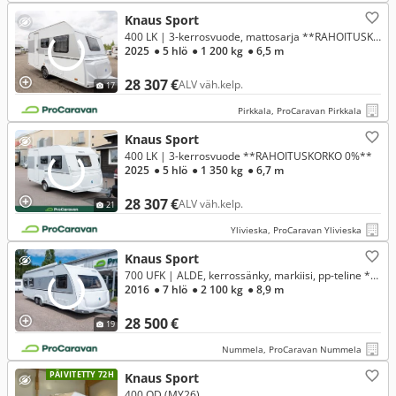
Knaus Sport
400 LK | 3-kerrosvuode, mattosarja **RAHOITUSKORKO 0%**
2025
● 5 hlö
● 1 200 kg
● 6,5 m
28 307 €
ALV väh.kelp.
17
Pirkkala, ProCaravan Pirkkala
Knaus Sport
400 LK | 3-kerrosvuode **RAHOITUSKORKO 0%**
2025
● 5 hlö
● 1 350 kg
● 6,7 m
28 307 €
ALV väh.kelp.
21
Ylivieska, ProCaravan Ylivieska
Knaus Sport
700 UFK | ALDE, kerrossänky, markiisi, pp-teline **RAHOITUSKORKO ALK. 1,99%**
2016
● 7 hlö
● 2 100 kg
● 8,9 m
28 500 €
19
Nummela, ProCaravan Nummela
PÄIVITETTY 72H
Knaus Sport
400 QD (MY26)