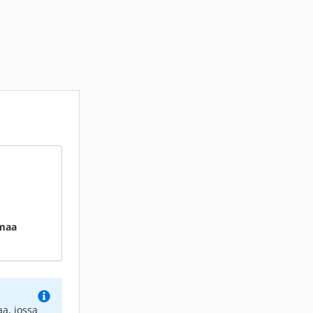
nmaa
a, jossa