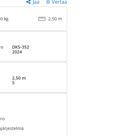
Jaa
Vertaa
00 kg
2,50 m
ro
DKS-352
2024
2,50 m
5
ero
ojärjestelmä