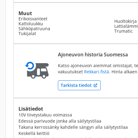
Muut
Erikoisvanteet
Huoltokirja
Kattoluukku
Lattialämmi
Sähköpatruuna
Trumatic
Tukijalat
Ajoneuvon historia Suomessa
Katso ajoneuvon aiemmat omistajat, te
vakuutukset
Rekkari.fistä
. Hinta alkaen
Tarkista tiedot
Lisätiedot
10V tiiveystakuu voimassa
Edessä parivuode jonka alla säilytystilaa
Takana kerrossänky kahdelle sängyn alla säilytystilaa
Keskellä keittiö