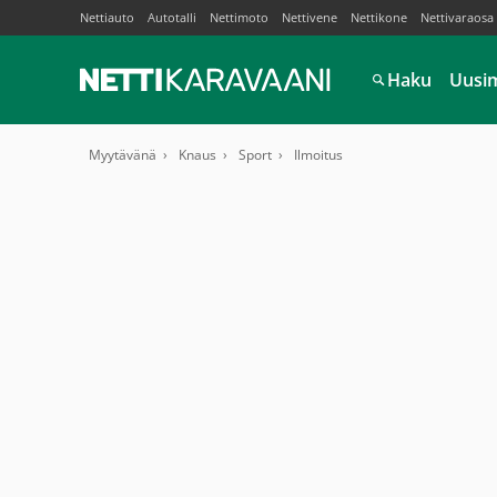
Nettiauto
Autotalli
Nettimoto
Nettivene
Nettikone
Nettivaraosa
Haku
Uusi
Myytävänä
Knaus
Sport
Ilmoitus