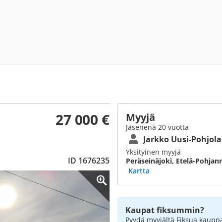
27 000 €
Myyjä
Jäsenenä 20 vuotta
Jarkko Uusi-Pohjola
Yksityinen myyjä
ID 1676235
Peräseinäjoki, Etelä-Pohja
Kartta
Kaupat fiksummin?
Pyydä myyjältä Fiksua kauppa