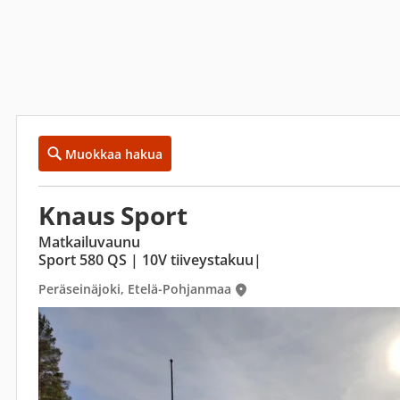
Muokkaa hakua
Knaus Sport
Matkailuvaunu
Sport 580 QS | 10V tiiveystakuu|
Peräseinäjoki, Etelä-Pohjanmaa