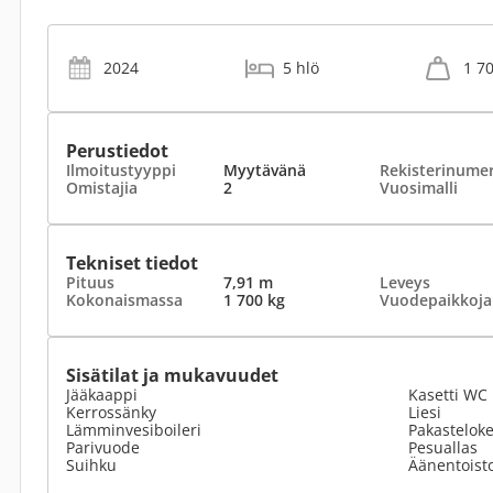
2024
5 hlö
1 7
Perustiedot
Ilmoitustyyppi
Myytävänä
Rekisterinume
Omistajia
2
Vuosimalli
Tekniset tiedot
Pituus
7,91 m
Leveys
Kokonaismassa
1 700 kg
Vuodepaikkoja
Sisätilat ja mukavuudet
Jääkaappi
Kasetti WC
Kerrossänky
Liesi
Lämminvesiboileri
Pakastelok
Parivuode
Pesuallas
Suihku
Äänentoist