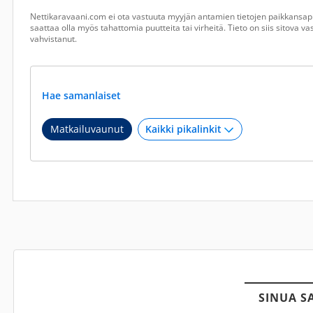
Nettikaravaani.com ei ota vastuuta myyjän antamien tietojen paikkansapi
saattaa olla myös tahattomia puutteita tai virheitä. Tieto on siis sitova 
vahvistanut.
Hae samanlaiset
Matkailuvaunut
SINUA S