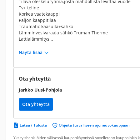
Tilava oleskeluryhmä,josta mahdollista levittää vuode
Tv+ teline
Korkea vaatekaappi
Paljon kaappitilaa
Traumatic kaasulla+sähkö
Lämminvesivaraaja sähkö Truman Therme
Lattialämmitys...
Näytä lisää
Ota yhteyttä
Jarkko Uusi-Pohjola
Ota yhteyttä
Lataa / Tulosta
Ohjeita turvalliseen ajoneuvokauppaan
Yksityishenkilöiden välisessä kaupankäynnissä sovelletaan kauppalakia ku