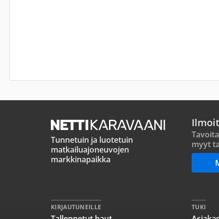
Ilmoi
Tavoita
Tunnetuin ja luotetuin
myyt ta
matkailuajoneuvojen
markkinapaikka
KIRJAUTUNEILLE
TUKI
Tallennetut haut
Asiakas