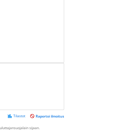
Tilastot
Raportoi ilmoitus
luttajansuojalain sijaan.