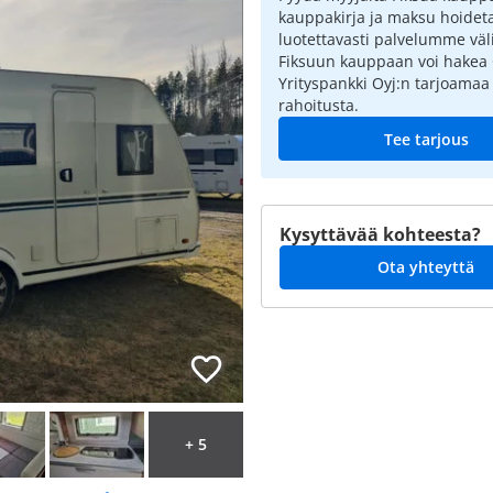
kauppakirja ja maksu hoidet
luotettavasti palvelumme väli
Fiksuun kauppaan voi hakea
Yrityspankki Oyj:n tarjoamaa
rahoitusta.
Tee tarjous
Kysyttävää kohteesta?
Ota yhteyttä
+ 5