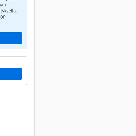
aan
tyksellä.
 OP