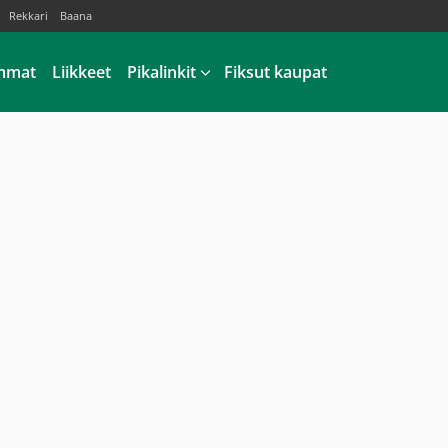
Rekkari
Baana
mmat
Liikkeet
Pikalinkit
Fiksut kaupat