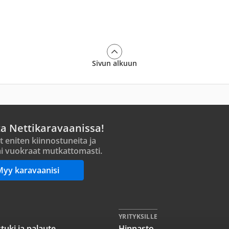
Sivun alkuun
ta Nettikaravaanissa!
t eniten kiinnostuneita ja
i vuokraat mutkattomasti.
Myy karavaanisi
YRITYKSILLE
tuki ja palaute
Hinnasto