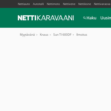
Nettiauto
Autotalli
Nettimoto
Nettivene
Nettikone
Nettivaraosa
Haku
Uusi
Myytävänä
Knaus
Sun TI 600DF
Ilmoitus