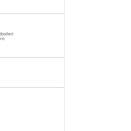
boileri
ero