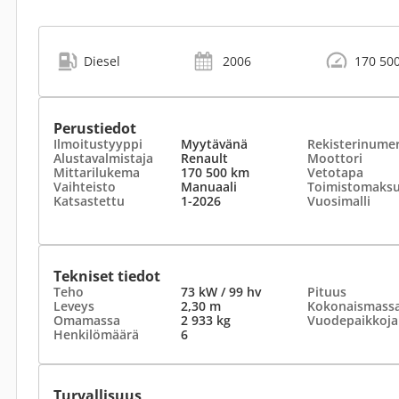
Diesel
2006
170 50
Perustiedot
Ilmoitustyyppi
Myytävänä
Rekisterinume
Alustavalmistaja
Renault
Moottori
Mittarilukema
170 500 km
Vetotapa
Vaihteisto
Manuaali
Toimistomaks
Katsastettu
1-2026
Vuosimalli
Tekniset tiedot
Teho
73 kW / 99 hv
Pituus
Leveys
2,30 m
Kokonaismass
Omamassa
2 933 kg
Vuodepaikkoja
Henkilömäärä
6
Turvallisuus