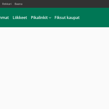
Rekkari
Baana
mmat
Liikkeet
Pikalinkit
Fiksut kaupat