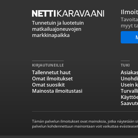
Ilmoi
Tavoita
Tunnetuin ja luotetuin
myyt ta
matkailuajoneuvojen
markkinapaikka
KIRJAUTUNEILLE
TUKI
Tallennetut haut
Asiakas
Omat ilmoitukset
Unohdi
Omat suosikit
Usein k
Mainosta ilmoitustasi
Turvall
Käyttö
Saavut
Tämän palvelun ilmoitukset ovat mainoksia, jotka näytetään s
palvelun kohdennettuun mainontaan voit vaikuttaa evästeaset