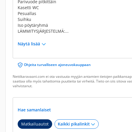
Parivuode pitkittäin
Kasetti WC
Pesuallas
Suihku
Iso pöytäryhmä
LÄMMITYSJÄRJESTELMÄ:...
Näytä lisää
Ohjeita turvalliseen ajoneuvokauppaan
Nettikaravaani.com ei ota vastuuta myyjän antamien tietojen paikkansapi
saattaa olla myös tahattomia puutteita tai virheitä. Tieto on siis sitova 
vahvistanut.
Hae samanlaiset
Matkailuautot