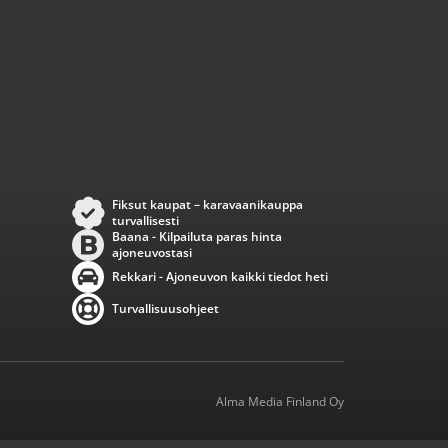
Fiksut kaupat – karavaanikauppa
turvallisesti
Baana - Kilpailuta paras hinta
ajoneuvostasi
Rekkari - Ajoneuvon kaikki tiedot heti
Turvallisuusohjeet
Alma Media Finland Oy