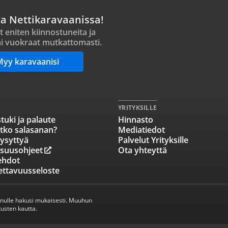
ta Nettikaravaanissa!
t eniten kiinnostuneita ja
i vuokraat mutkattomasti.
Myy karavaanisi
YRITYKSILLE
tuki ja palaute
Hinnasto
tko salasanan?
Mediatiedot
ysyttyä
Palvelut Yrityksille
isuusohjeet
Ota yhteyttä
ehdot
ettavuusseloste
inulle hakusi mukaisesti. Muuhun
usten kautta.