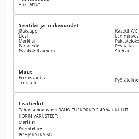
ABS-jarrut
Sisätilat ja mukavuudet
Jääkaappi
Kasetti WC
Liesi
Lämminvesi
Markiisi
Pakastelok
Parivuode
Pesuallas
Pysäköintikamera
Suihku
Muut
Erikoisvanteet
Pyöräteline
Trumatic
Lisätiedot
Tähän ajoneuvoon RAHOITUSKORKO 3,49 % + KULUT
KORIN VARUSTEET:
Markiisi
Pyöräteline
POHJARATKAISU: