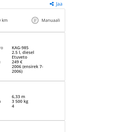
Jaa
0 km
Manuaali
ro
KAG-985
2.5 l, diesel
Etuveto
u
249 €
2006 (ensirek 7-
2006)
6,33 m
a
3 500 kg
4