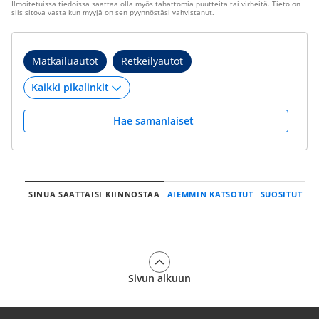
Ilmoitetuissa tiedoissa saattaa olla myös tahattomia puutteita tai virheitä. Tieto on
siis sitova vasta kun myyjä on sen pyynnöstäsi vahvistanut.
Matkailuautot
Retkeilyautot
Hae samanlaiset
SINUA SAATTAISI KIINNOSTAA
AIEMMIN KATSOTUT
SUOSITUT
Sivun alkuun