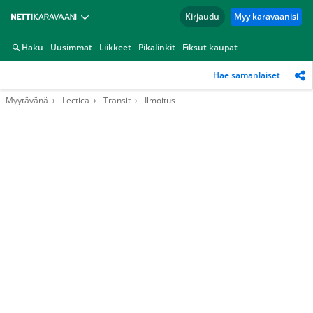
Kirjaudu
Myy karavaanisi
Haku
Uusimmat
Liikkeet
Pikalinkit
Fiksut kaupat
Hae samanlaiset
Myytävänä
Lectica
Transit
Ilmoitus