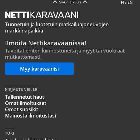
Sivun alkuun
FI
/
EN
Tunnetuin ja luotetuin matkailuajoneuvojen
markkinapaikka
Ilmoita Nettikaravaanissa!
Tavoitat eniten kiinnostuneita ja myyt tai vuokraat
mutkattomasti.
Myy karavaanisi
KIRJAUTUNEILLE
Tallennetut haut
Omat ilmoitukset
Omat suosikit
Mainosta ilmoitustasi
TUKI