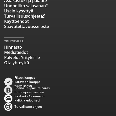
Asiakastuki ja palaute
Unohditko salasanan?
Usein kysyttyä
Turvallisuusohjeet
Käyttöehdot
Saavutettavuusseloste
YRITYKSILLE
Hinnasto
Mediatiedot
Palvelut Yrityksille
Ota yhteyttä
Fiksut kaupat –
karavaanikauppa
turvallisesti
Baana - Kilpailuta paras
hinta ajoneuvostasi
Rekkari - Ajoneuvon
kaikki tiedot heti
Turvallisuusohjeet