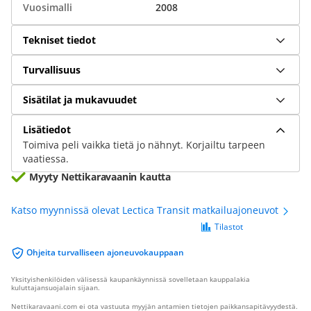
Vuosimalli
2008
Tekniset tiedot
Turvallisuus
Sisätilat ja mukavuudet
Lisätiedot
Toimiva peli vaikka tietä jo nähnyt. Korjailtu tarpeen
vaatiessa.
Myyty Nettikaravaanin kautta
Katso myynnissä olevat Lectica Transit matkailuajoneuvot
Tilastot
Ohjeita turvalliseen ajoneuvokauppaan
Yksityishenkilöiden välisessä kaupankäynnissä sovelletaan kauppalakia
kuluttajansuojalain sijaan.
Nettikaravaani.com ei ota vastuuta myyjän antamien tietojen paikkansapitävyydestä.