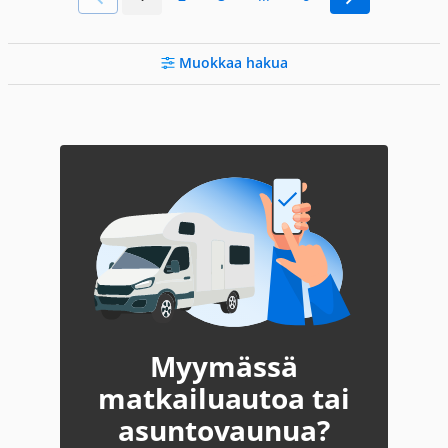
Muokkaa hakua
Myymässä
matkailuautoa tai
asuntovaunua?