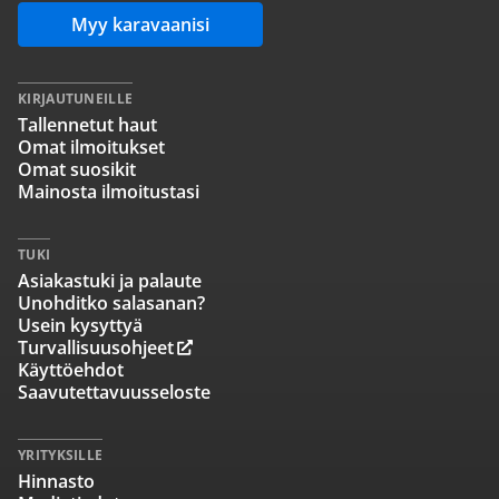
Myy karavaanisi
KIRJAUTUNEILLE
Tallennetut haut
Omat ilmoitukset
Omat suosikit
Mainosta ilmoitustasi
TUKI
Asiakastuki ja palaute
Unohditko salasanan?
Usein kysyttyä
Turvallisuusohjeet
Käyttöehdot
Saavutettavuusseloste
YRITYKSILLE
Hinnasto