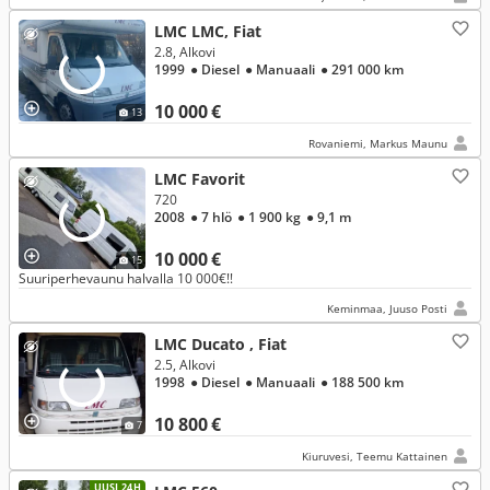
LMC LMC, Fiat
2.8, Alkovi
1999
● Diesel
● Manuaali
● 291 000 km
10 000 €
13
Rovaniemi, Markus Maunu
LMC Favorit
720
2008
● 7 hlö
● 1 900 kg
● 9,1 m
10 000 €
15
Suuriperhevaunu halvalla 10 000€!!
Keminmaa, Juuso Posti
LMC Ducato , Fiat
2.5, Alkovi
1998
● Diesel
● Manuaali
● 188 500 km
10 800 €
7
Kiuruvesi, Teemu Kattainen
UUSI 24H