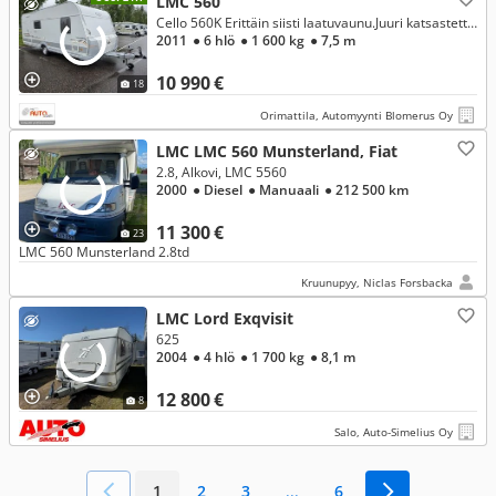
LMC 560
Cello 560K Erittäin siisti laatuvaunu.Juuri katsastettu ja tarkistettu
2011
● 6 hlö
● 1 600 kg
● 7,5 m
10 990 €
18
Orimattila, Automyynti Blomerus Oy
LMC LMC 560 Munsterland, Fiat
2.8, Alkovi, LMC 5560
2000
● Diesel
● Manuaali
● 212 500 km
11 300 €
23
LMC 560 Munsterland 2.8td
Kruunupyy, Niclas Forsbacka
LMC Lord Exqvisit
625
2004
● 4 hlö
● 1 700 kg
● 8,1 m
12 800 €
8
Salo, Auto-Simelius Oy
1
2
3
...
6