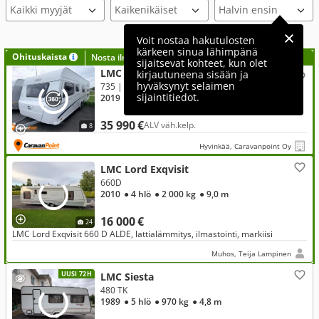
Kaikki myyjät
Voit nostaa hakutulosten
kärkeen sinua lähimpänä
Ohituskaista
Nosta ilmoituksesi tähän?
sijaitsevat kohteet, kun olet
LMC Vivo
kirjautuneena sisään ja
hyväksynyt selaimen
735 | Alde, Lattialämmitys, Markiisi, Uuni
sijaintitiedot.
2019
● 8 hlö
● 2 200 kg
● 9,4 m
35 990 €
ALV väh.kelp.
8
Hyvinkää, Caravanpoint Oy
LMC Lord Exqvisit
660D
2010
● 4 hlö
● 2 000 kg
● 9,0 m
16 000 €
24
LMC Lord Exqvisit 660 D ALDE, lattialämmitys, ilmastointi, markiisi
Muhos, Teija Lampinen
UUSI 72H
LMC Siesta
480 TK
1989
● 5 hlö
● 970 kg
● 4,8 m