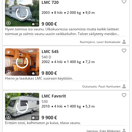
LMC 720
2003
● 8 hlö
● 2 000 kg
● 9,0 m
9 000 €
15
Hyvin toimiva iso vaunu. Ulkokuoressa sanomista mutta kaikki laitteet
toimivat ja valmis vaunu uusiin seikkailuihin. Talvet säilytetty meidän
aikana kylmässä hallissa.
Nurmijärvi, Lauri Korkiakoski
LMC 545
540 D
2002
● 4 hlö
● 1 400 kg
● 7,2 m
9 800 €
13
Hieno ja laadukas LMC suoraan käyttöön.
Oulunsalo, Pauli Karttunen
LMC Favorit
530
2010
● 4 hlö
● 1 400 kg
● 5,3 m
9 900 €
22
Erittäin siisti, kolhimaton ja kuiva, tilava vaunu.
Joensuu, Esko Mikkonen