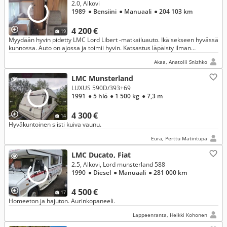
2.0, Alkovi
1989
● Bensiini
● Manuaali
● 204 103 km
4 200 €
19
Myydään hyvin pidetty LMC Lord Libert -matkailuauto. Ikäisekseen hyvässä
kunnossa. Auto on ajossa ja toimii hyvin. Katsastus läpäisty ilman
huomautuksia kolme vuotta peräkkäin.
Akaa, Anatolii Snizhko
LMC Munsterland
LUXUS 590D/393+69
1991
● 5 hlö
● 1 500 kg
● 7,3 m
4 300 €
14
Hyväkuntoinen siisti kuiva vaunu.
Eura, Perttu Matintupa
LMC Ducato, Fiat
2.5, Alkovi, Lord munsterland 588
1990
● Diesel
● Manuaali
● 281 000 km
4 500 €
17
Homeeton ja hajuton. Aurinkopaneeli.
Lappeenranta, Heikki Kohonen