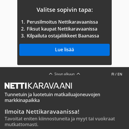
Valitse sopivin tapa:
1.
Perusilmoitus Nettikaravaanissa
2.
Fiksut kaupat Nettikaravaanissa
3.
Kilpailuta ostajaliikkeet Baanassa
Lue lisää
Sivun alkuun
FI
/
EN
Tunnetuin ja luotetuin matkailuajoneuvojen
markkinapaikka
Ilmoita Nettikaravaanissa!
Tavoitat eniten kiinnostuneita ja myyt tai vuokraat
mutkattomasti.