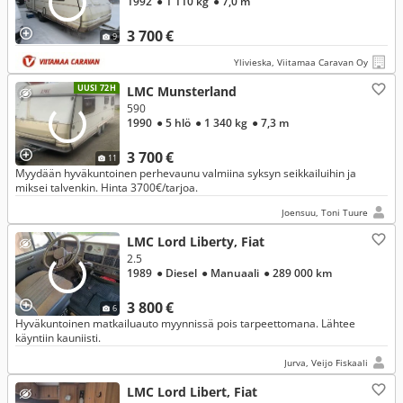
1992
● 1 110 kg
● 7,0 m
3 700 €
9
Ylivieska, Viitamaa Caravan Oy
UUSI 72H
LMC Munsterland
590
1990
● 5 hlö
● 1 340 kg
● 7,3 m
3 700 €
11
Myydään hyväkuntoinen perhevaunu valmiina syksyn seikkailuihin ja
miksei talvenkin. Hinta 3700€/tarjoa.
Joensuu, Toni Tuure
LMC Lord Liberty, Fiat
2.5
1989
● Diesel
● Manuaali
● 289 000 km
3 800 €
6
Hyväkuntoinen matkailuauto myynnissä pois tarpeettomana. Lähtee
käyntiin kauniisti.
Jurva, Veijo Fiskaali
LMC Lord Libert, Fiat