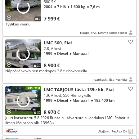
580 SK
2004
● 7 hlö
● 1 600 kg
● 7,6 m
7 999 €
7
Tyylikäs vaunu!
Haapajärvi, Kimmo Korkeakoski
LMC 560, Fiat
2.8, Alkovi
1999
● Diesel
● Manuaali
8 900 €
20
Näppäränkokoinen matkapeli 2.8 turbokoneella.
Juankoski, Esa Koskela
UUSI 72H
LMC TARJOUS tästä 139e kk, Fiat
1.9, Alkovi, 550 Hieno yksilö
1999
● Diesel
● Manuaali
● 182 400 km
8 970 €
30
Juuri katsastettu 5.8.2026 Runsain lisävarustein Laadukas LMC. Rahoitus
ilman käsirahaa alk. 139€/kk
Alajärvi, RexPex Oy