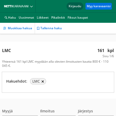
Kirjaudu
Myy karavaanisi
Haku
Uusimmat
Liikkeet
Pikalinkit
Fiksut kaupat
Muokkaa hakua
Tallenna haku
LMC
161
kpl
Sivu
1/6
Yhteensä 161 kpl LMC myydään alla olevien ilmoitusten kautta 800 € - 110
045 €.
Hakuehdot:
LMC
Myyjä
Ilmoitus
Järjestys