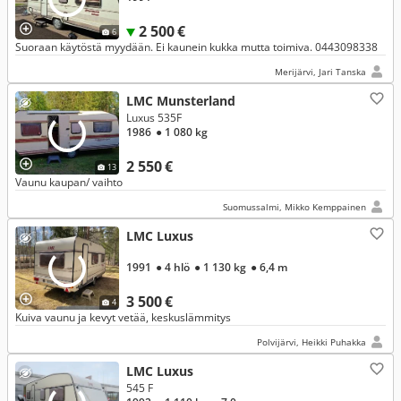
2 500 €
6
Suoraan käytöstä myydään. Ei kaunein kukka mutta toimiva. 0443098338
Merijärvi, Jari Tanska
LMC Munsterland
Luxus 535F
1986
● 1 080 kg
2 550 €
13
Vaunu kaupan/ vaihto
Suomussalmi, Mikko Kemppainen
LMC Luxus
1991
● 4 hlö
● 1 130 kg
● 6,4 m
3 500 €
4
Kuiva vaunu ja kevyt vetää, keskuslämmitys
Polvijärvi, Heikki Puhakka
LMC Luxus
545 F