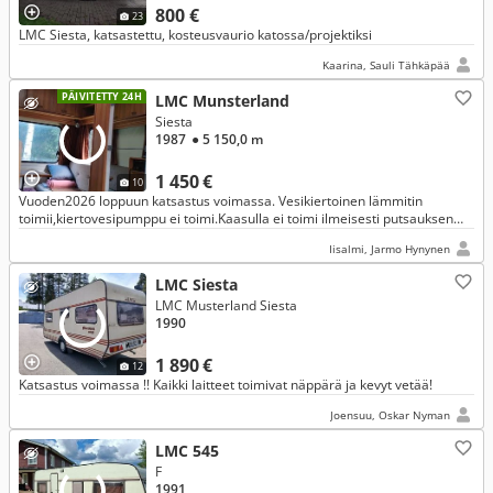
800 €
23
LMC Siesta, katsastettu, kosteusvaurio katossa/projektiksi
Kaarina, Sauli Tähkäpää
PÄIVITETTY 24H
LMC Munsterland
Siesta
1987
● 5 150,0 m
1 450 €
10
Vuoden2026 loppuun katsastus voimassa. Vesikiertoinen lämmitin
toimii,kiertovesipumppu ei toimi.Kaasulla ei toimi ilmeisesti putsauksen
tarpeessa. Kaasuliesi toimii. Jääkaappi ei. Voidaan vaihtaa myös
Iisalmi, Jarmo Hynynen
LMC Siesta
LMC Musterland Siesta
1990
1 890 €
12
Katsastus voimassa !! Kaikki laitteet toimivat näppärä ja kevyt vetää!
Joensuu, Oskar Nyman
LMC 545
F
1991