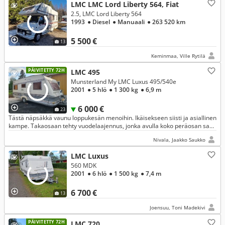
LMC LMC Lord Liberty 564, Fiat
2.5, LMC Lord Liberty 564
1993
● Diesel
● Manuaali
● 263 520 km
5 500 €
13
Keminmaa, Ville Rytilä
PÄIVITETTY 72H
LMC 495
Munsterland My LMC Luxus 495/540e
2001
● 5 hlö
● 1 300 kg
● 6,9 m
6 000 €
23
Tästä näpsäkkä vaunu loppukesän menoihin. Ikäisekseen siisti ja asiallinen
kampe. Takaosaan tehty vuodelaajennus, jonka avulla koko peräosan saa
yhdeksi vuoteeksi.
Nivala, Jaakko Saukko
LMC Luxus
560 MDK
2001
● 6 hlö
● 1 500 kg
● 7,4 m
6 700 €
13
Joensuu, Toni Madekivi
PÄIVITETTY 72H
LMC 720