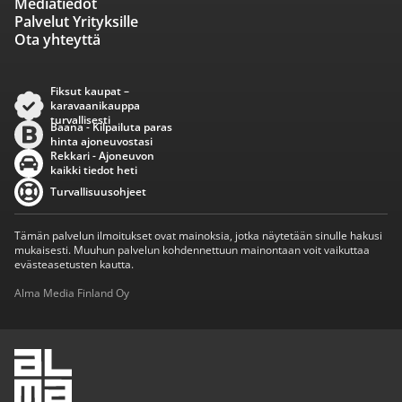
Mediatiedot
Palvelut Yrityksille
Ota yhteyttä
Fiksut kaupat –
karavaanikauppa
turvallisesti
Baana - Kilpailuta paras
hinta ajoneuvostasi
Rekkari - Ajoneuvon
kaikki tiedot heti
Turvallisuusohjeet
Tämän palvelun ilmoitukset ovat mainoksia, jotka näytetään sinulle hakusi
mukaisesti. Muuhun palvelun kohdennettuun mainontaan voit vaikuttaa
evästeasetusten kautta.
Alma Media Finland Oy