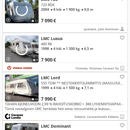
720 RDK
2004
● 8 hlö
● 1 900 kg
● 9,0 m
7 090 €
13
Jyväskylä, Juho Nieminen
LMC Luxus
480 RK
1998
● 4 hlö
● 1 300 kg
● 6,5 m
7 900 €
9
Ylivieska, Viitamaa Caravan Oy
LMC Lord
555 TDM ** NESTEKIERTOLÄMMITYS (KAASU/SÄHKÖ), TAKAKEITTIÖ, PARIVUODE KEULASSA **
1999
● 4 hlö
● 1 500 kg
● 7,1 m
7 990 €
16
TÄHÄN AJONEUVOON 2,99 % RAHOITUSKORKO + 3KK LYHENNYSVAPAA -
Tämä nostalginen LMC herättää heti aitoa reissumieltä ja kutsuu
nauttimaan leppoisasta vaunuelämästä! Täydellinen matkakoti
Kokkola, Caravanlandia Kokkola
mutkattomiin ja
LMC Dominant