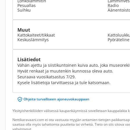
Lohkolämmitin
Lämminvesi
Pesuallas
Radio
Suihku
Äänentoist
Muut
Kattokaiteet/tikkaat
Kattoluukk
Keskuslämmitys
Pyöräteline
Lisätiedot
Vähän ajettu ja siistikuntoinen kuiva auto, joka museorekis
Hyvät renkaat ja muutenkin kunnossa oleva auto.
Seuraava vuosikatsastus 7/29.
Kysele lisätietoja tarvittaessa ja tule katsomaan.
Ohjeita turvalliseen ajoneuvokauppaan
Yksityishenkilöiden välisessä kaupankäynnissä sovelletaan kauppalakia ku
Nettikaravaani.com ei ota vastuuta myyjän antamien tietojen paikkansapi
saattaa olla myös tahattomia puutteita tai virheitä. Tieto on siis sitova 
vahvistanut.