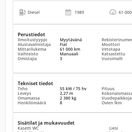
Diesel
1989
61 00
Perustiedot
Ilmoitustyyppi
Myytävänä
Rekisterinume
Alustavalmistaja
Fiat
Moottori
Mittarilukema
61 000 km
Vetotapa
Vaihteisto
Manuaali
Katsastettu
Omistajia
3
Vuosimalli
Tekniset tiedot
Teho
55 kW / 75 hv
Pituus
Leveys
2,27 m
Kokonaismass
Omamassa
2 380 kg
Vuodepaikkoja
Henkilömäärä
8
Ovien lkm
Sisätilat ja mukavuudet
Kasetti WC
Liesi