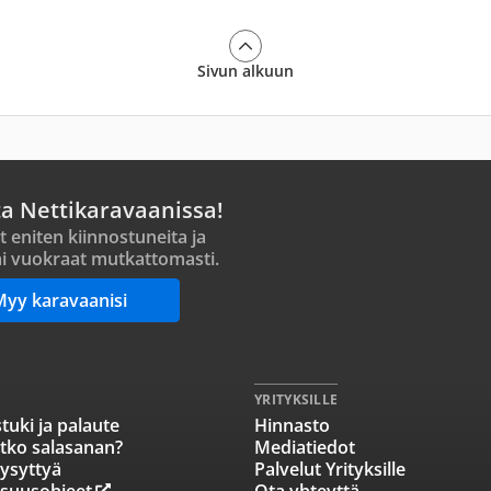
Sivun alkuun
ta Nettikaravaanissa!
t eniten kiinnostuneita ja
i vuokraat mutkattomasti.
Myy karavaanisi
YRITYKSILLE
tuki ja palaute
Hinnasto
tko salasanan?
Mediatiedot
ysyttyä
Palvelut Yrityksille