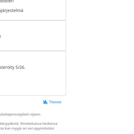
boileri
ojärjestelmä
u
teröity 5/26.
Tilastot
luttajansuojalain sijaan.
tävyydestä. Ilmoitetuissa tiedoissa
vasta kun myyjä on sen pyynnöstäsi