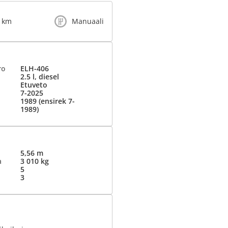
0 km
Manuaali
ro
ELH-406
2.5 l, diesel
Etuveto
7-2025
1989 (ensirek 7-
1989)
5,56 m
a
3 010 kg
5
3