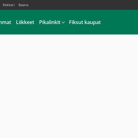
Rekkari
Baana
mmat
Liikkeet
Pikalinkit
Fiksut kaupat