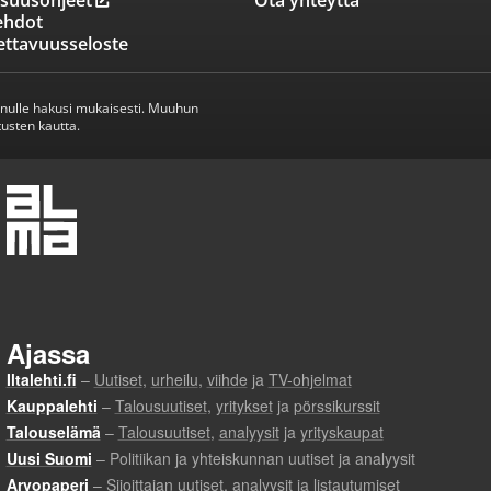
isuusohjeet
Ota yhteyttä
ehdot
ettavuusseloste
inulle hakusi mukaisesti. Muuhun
usten kautta.