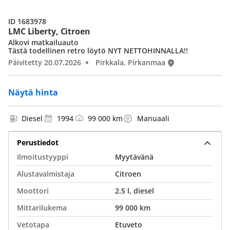
ID 1683978
LMC Liberty, Citroen
Alkovi matkailuauto
Tästä todellinen retro löytö NYT NETTOHINNALLA!!
Päivitetty 20.07.2026
Pirkkala, Pirkanmaa
Näytä hinta
Diesel
1994
99 000 km
Manuaali
Perustiedot
Ilmoitustyyppi
Myytävänä
Alustavalmistaja
Citroen
Moottori
2.5 l, diesel
Mittarilukema
99 000 km
Vetotapa
Etuveto