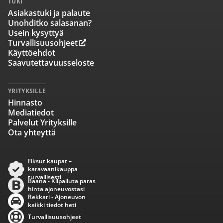
TUKI
Asiakastuki ja palaute
Unohditko salasanan?
Usein kysyttyä
Turvallisuusohjeet
Käyttöehdot
Saavutettavuusseloste
YRITYKSILLE
Hinnasto
Mediatiedot
Palvelut Yrityksille
Ota yhteyttä
Fiksut kaupat –
karavaanikauppa
turvallisesti
Baana - Kilpailuta paras
hinta ajoneuvostasi
Rekkari - Ajoneuvon
kaikki tiedot heti
Turvallisuusohjeet