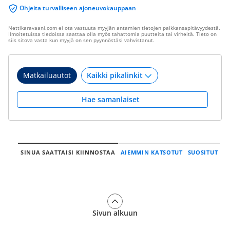
Ohjeita turvalliseen ajoneuvokauppaan
Nettikaravaani.com ei ota vastuuta myyjän antamien tietojen paikkansapitävyydestä.
Ilmoitetuissa tiedoissa saattaa olla myös tahattomia puutteita tai virheitä. Tieto on
siis sitova vasta kun myyjä on sen pyynnöstäsi vahvistanut.
Matkailuautot
Hae samanlaiset
SINUA SAATTAISI KIINNOSTAA
AIEMMIN KATSOTUT
SUOSITUT
Sivun alkuun