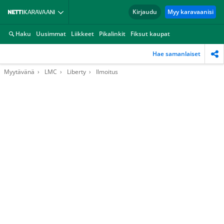
Kirjaudu
Myy karavaanisi
Haku
Uusimmat
Liikkeet
Pikalinkit
Fiksut kaupat
Hae samanlaiset
Myytävänä
LMC
Liberty
Ilmoitus