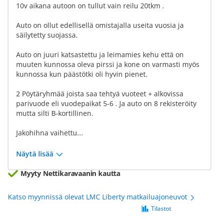
10v aikana autoon on tullut vain reilu 20tkm .
Auto on ollut edellisellä omistajalla useita vuosia ja
säilytetty suojassa.
Auto on juuri katsastettu ja leimamies kehu että on
muuten kunnossa oleva pirssi ja kone on varmasti myös
kunnossa kun päästötki oli hyvin pienet.
2 Pöytäryhmää joista saa tehtyä vuoteet + alkovissa
parivuode eli vuodepaikat 5-6 . Ja auto on 8 rekisteröity
mutta silti B-kortillinen.
Jakohihna vaihettu...
Näytä lisää
Myyty Nettikaravaanin kautta
Katso myynnissä olevat LMC Liberty matkailuajoneuvot
Tilastot