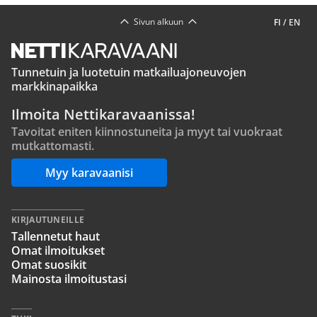
Sivun alkuun
FI
/
EN
Tunnetuin ja luotetuin matkailuajoneuvojen
markkinapaikka
Ilmoita Nettikaravaanissa!
Tavoitat eniten kiinnostuneita ja myyt tai vuokraat
mutkattomasti.
Myy karavaanisi
KIRJAUTUNEILLE
Tallennetut haut
Omat ilmoitukset
Omat suosikit
Mainosta ilmoitustasi