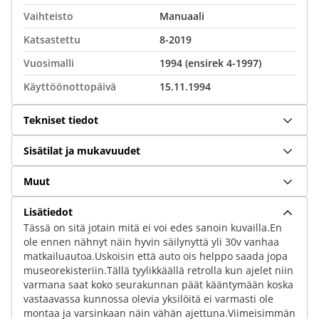
Vaihteisto
Manuaali
Katsastettu
8-2019
Vuosimalli
1994 (ensirek 4-1997)
Käyttöönottopäivä
15.11.1994
Tekniset tiedot
Sisätilat ja mukavuudet
Muut
Lisätiedot
Tässä on sitä jotain mitä ei voi edes sanoin kuvailla.En
ole ennen nähnyt näin hyvin säilynyttä yli 30v vanhaa
matkailuautoa.Uskoisin että auto ois helppo saada jopa
museorekisteriin.Tällä tyylikkäällä retrolla kun ajelet niin
varmana saat koko seurakunnan päät kääntymään koska
vastaavassa kunnossa olevia yksilöitä ei varmasti ole
montaa ja varsinkaan näin vähän ajettuna.Viimeisimmän