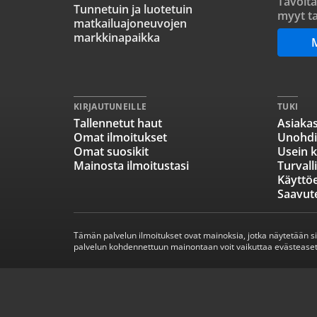
Tavoita
Tunnetuin ja luotetuin
myyt ta
matkailuajoneuvojen
markkinapaikka
KIRJAUTUNEILLE
TUKI
Tallennetut haut
Asiakas
Omat ilmoitukset
Unohdi
Omat suosikit
Usein k
Mainosta ilmoitustasi
Turvall
Käyttö
Saavut
Tämän palvelun ilmoitukset ovat mainoksia, jotka näytetään s
palvelun kohdennettuun mainontaan voit vaikuttaa evästeaset