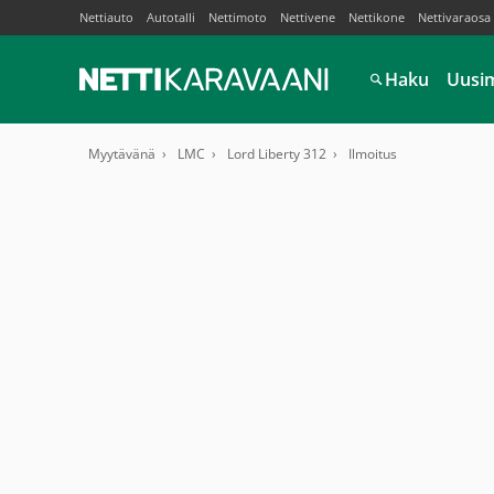
Nettiauto
Autotalli
Nettimoto
Nettivene
Nettikone
Nettivaraosa
Haku
Uusi
Myytävänä
LMC
Lord Liberty 312
Ilmoitus