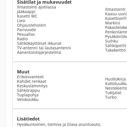
Sisätilat ja mukavuudet
Ilmastointi ajotilassa
Ilmastointi
Jääkaappi
Kaasu-uuni
Kasetti WC
Kasettiverh
Liesi
Markiisi
Ohjaustehostin
Pakastelok
Parivuode
Penkinlämm
Pesuallas
Pysäköinti
Radio
Suihku
Sähkökäyttöiset ikkunat
Sähköpeilit
TV-antenni tai lautasantenni
Takakeittiö
Äänentoistojärjestelmä
Muut
Erikoisvanteet
Huoltokirja
Kahdet renkaat
Kattoluukk
Keskuslämmitys
Nestekiert
Sähkörappu
Tukijalat
Tuplapohja
Turbo
Vetokoukku
Lisätiedot
Hyväkuntoinen, toimiva ja tilava asuntoauto.