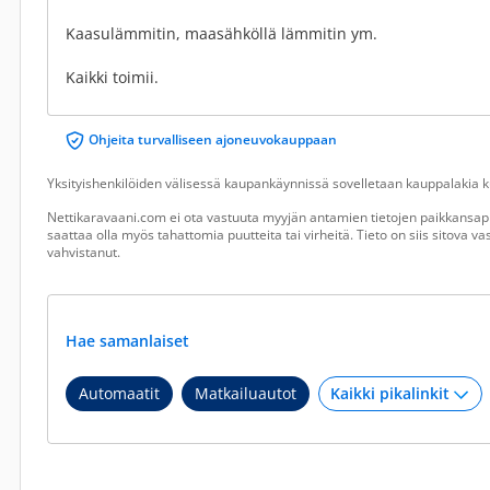
Kaasulämmitin, maasähköllä lämmitin ym.
Kaikki toimii.
Ohjeita turvalliseen ajoneuvokauppaan
Yksityishenkilöiden välisessä kaupankäynnissä sovelletaan kauppalakia ku
Nettikaravaani.com ei ota vastuuta myyjän antamien tietojen paikkansapi
saattaa olla myös tahattomia puutteita tai virheitä. Tieto on siis sitova 
vahvistanut.
Hae samanlaiset
Automaatit
Matkailuautot