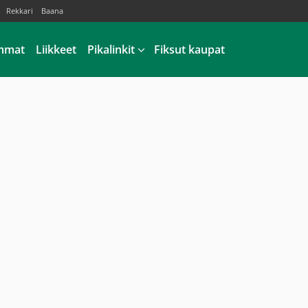
Rekkari
Baana
mmat
Liikkeet
Pikalinkit
Fiksut kaupat