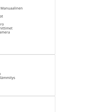
: Manuaalinen
ot
ero
ittimet
kamera
u
olämmitys