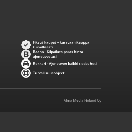
Fiksut kaupat – karavaanikauppa
turvallisesti
Baana - Kilpailuta paras hinta
ajoneuvostasi
Rekkari - Ajoneuvon kaikki tiedot heti
Turvallisuusohjeet
Alma Media Finland Oy