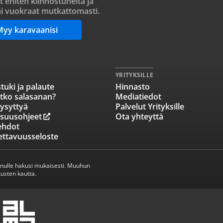
t eniten kiinnostuneita ja
i vuokraat mutkattomasti.
Myy karavaanisi
YRITYKSILLE
tuki ja palaute
Hinnasto
tko salasanan?
Mediatiedot
ysyttyä
Palvelut Yrityksille
isuusohjeet
Ota yhteyttä
ehdot
ettavuusseloste
inulle hakusi mukaisesti. Muuhun
usten kautta.