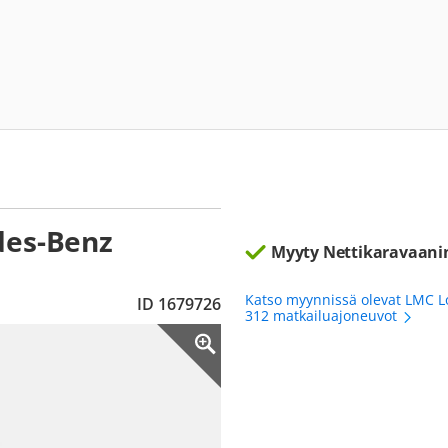
des-Benz
Myyty Nettikaravaani
Katso myynnissä olevat LMC Lo
ID 1679726
312 matkailuajoneuvot