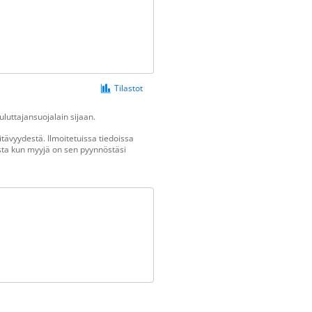
Tilastot
luttajansuojalain sijaan.
tävyydestä. Ilmoitetuissa tiedoissa
vasta kun myyjä on sen pyynnöstäsi