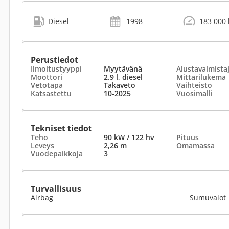
Diesel
1998
183 000
Perustiedot
Ilmoitustyyppi
Myytävänä
Alustavalmista
Moottori
2.9 l, diesel
Mittarilukema
Vetotapa
Takaveto
Vaihteisto
Katsastettu
10-2025
Vuosimalli
Tekniset tiedot
Teho
90 kW / 122 hv
Pituus
Leveys
2,26 m
Omamassa
Vuodepaikkoja
3
Turvallisuus
Airbag
Sumuvalot