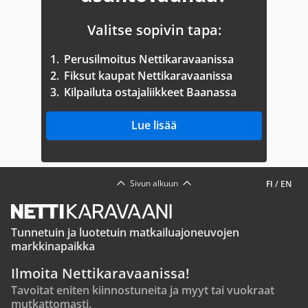
Valitse sopivin tapa:
1.
Perusilmoitus Nettikaravaanissa
2.
Fiksut kaupat Nettikaravaanissa
3.
Kilpailuta ostajaliikkeet Baanassa
Lue lisää
Sivun alkuun
FI
/
EN
Tunnetuin ja luotetuin matkailuajoneuvojen
markkinapaikka
Ilmoita Nettikaravaanissa!
Tavoitat eniten kiinnostuneita ja myyt tai vuokraat
mutkattomasti.