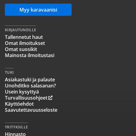
Myy karavaanisi
KIRJAUTUNEILLE
Tallennetut haut
Omat ilmoitukset
Omat suosikit
Mainosta ilmoitustasi
TUKI
Asiakastuki ja palaute
Unohditko salasanan?
Usein kysyttyä
Turvallisuusohjeet
Käyttöehdot
Saavutettavuusseloste
YRITYKSILLE
Hinnasto