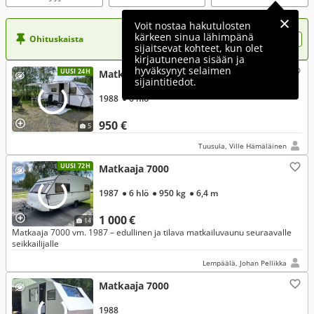
Voit nostaa hakutulosten
kärkeen sinua lähimpänä
Ohituskaista
Nosta ilmoituksesi tähän?
sijaitsevat kohteet, kun olet
kirjautuneena sisään ja
hyväksynyt selaimen
UUSI 24H
Matkaaja 7000
sijaintitiedot.
1988
● 6 hlö
950 €
5
Tuusula, Ville Hämäläinen
UUSI 72H
Matkaaja 7000
1987
● 6 hlö
● 950 kg
● 6,4 m
1 000 €
14
Matkaaja 7000 vm. 1987 – edullinen ja tilava matkailuvaunu seuraavalle
seikkailijalle
Lempäälä, Johan Pellikka
Matkaaja 7000
1988