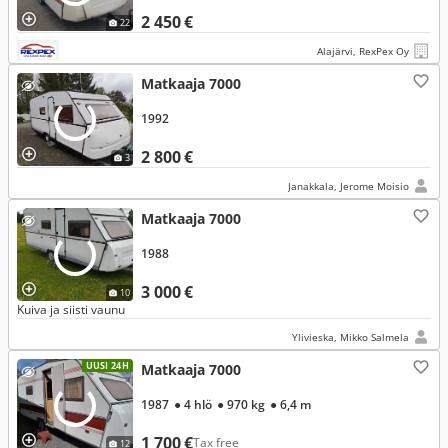
2 450 €
22
Alajärvi, RexPex Oy
Matkaaja 7000
1992
2 800 €
3
Janakkala, Jerome Moisio
Matkaaja 7000
1988
3 000 €
10
Kuiva ja siisti vaunu
Ylivieska, Mikko Salmela
UUSI 24H
Matkaaja 7000
1987
● 4 hlö
● 970 kg
● 6,4 m
1 700 €
Tax free
12