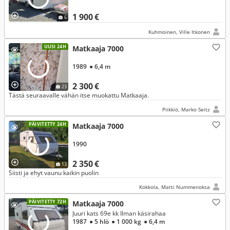
1 900 €
6
Kuhmoinen, Ville Itkonen
UUSI 24H
Matkaaja 7000
1989
● 6,4 m
2 300 €
23
Tästä seuraavalle vähän itse muokattu Matkaaja.
Piikkiö, Marko Seitz
PÄIVITETTY 24H
Matkaaja 7000
1990
2 350 €
13
Siisti ja ehyt vaunu kaikin puolin
Kokkola, Matti Nummenoksa
PÄIVITETTY 72H
Matkaaja 7000
Juuri kats 69e kk Ilman käsirahaa
1987
● 5 hlö
● 1 000 kg
● 6,4 m