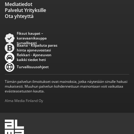
Mediatiedot
Palvelut Yrityksille
Ota yhteyttä
Fiksut kaupat –
karavaanikauppa
turvallisesti
Baana - Kilpailuta paras
hinta ajoneuvostasi
Rekkari - Ajoneuvon
kaikki tiedot heti
Turvallisuusohjeet
Tämän palvelun ilmoitukset ovat mainoksia, jotka näytetään sinulle hakusi
mukaisesti. Muuhun palvelun kohdennettuun mainontaan voit vaikuttaa
evästeasetusten kautta.
Alma Media Finland Oy