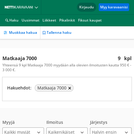
Kirjaudu
Myy karavaanisi
Haku
Uusimmat
Liikkeet
Pikalinkit
Fiksut kaupat
Muokkaa hakua
Tallenna haku
Matkaaja 7000
9
kpl
Yhteensä 9 kpl Matkaaja 7000 myydään alla olevien ilmoitusten kautta 950 € -
3 000 €.
Hakuehdot:
Matkaaja 7000
Myyjä
Ilmoitus
Järjestys
Kaikki myyjät