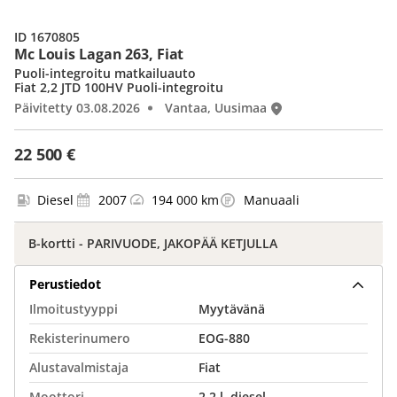
ID 1670805
Mc Louis Lagan 263, Fiat
Puoli-integroitu matkailuauto
Fiat 2,2 JTD 100HV Puoli-integroitu
Päivitetty 03.08.2026
Vantaa, Uusimaa
22 500 €
Diesel
2007
194 000 km
Manuaali
B-kortti - PARIVUODE, JAKOPÄÄ KETJULLA
Perustiedot
Ilmoitustyyppi
Myytävänä
Rekisterinumero
EOG-880
Alustavalmistaja
Fiat
Moottori
2.2 l, diesel