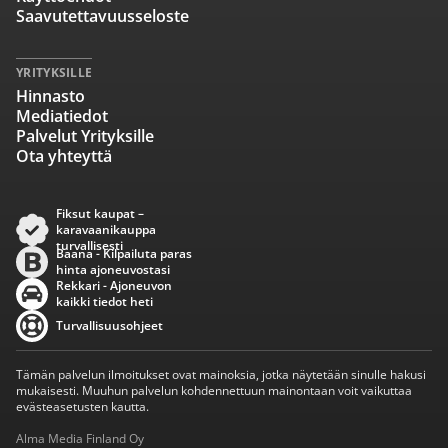
Saavutettavuusseloste
YRITYKSILLE
Hinnasto
Mediatiedot
Palvelut Yrityksille
Ota yhteyttä
Fiksut kaupat –
karavaanikauppa
turvallisesti
Baana - Kilpailuta paras
hinta ajoneuvostasi
Rekkari - Ajoneuvon
kaikki tiedot heti
Turvallisuusohjeet
Tämän palvelun ilmoitukset ovat mainoksia, jotka näytetään sinulle hakusi
mukaisesti. Muuhun palvelun kohdennettuun mainontaan voit vaikuttaa
evästeasetusten kautta.
Alma Media Finland Oy