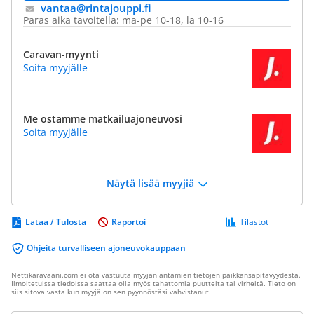
vantaa@​rintajouppi.fi
Paras aika tavoitella: ma-pe 10-18, la 10-16
Caravan-myynti
Soita myyjälle
Me ostamme matkailuajoneuvosi
Soita myyjälle
Näytä lisää myyjiä
Lataa / Tulosta
Raportoi
Tilastot
Ohjeita turvalliseen ajoneuvokauppaan
Nettikaravaani.com ei ota vastuuta myyjän antamien tietojen paikkansapitävyydestä.
Ilmoitetuissa tiedoissa saattaa olla myös tahattomia puutteita tai virheitä. Tieto on
siis sitova vasta kun myyjä on sen pyynnöstäsi vahvistanut.