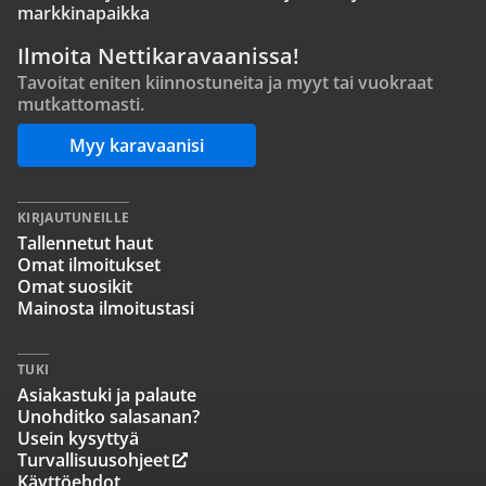
markkinapaikka
Ilmoita Nettikaravaanissa!
Tavoitat eniten kiinnostuneita ja myyt tai vuokraat
mutkattomasti.
Myy karavaanisi
KIRJAUTUNEILLE
Tallennetut haut
Omat ilmoitukset
Omat suosikit
Mainosta ilmoitustasi
TUKI
Asiakastuki ja palaute
Unohditko salasanan?
Usein kysyttyä
Turvallisuusohjeet
Käyttöehdot