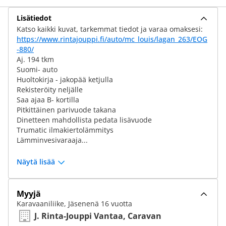
Lisätiedot
Katso kaikki kuvat, tarkemmat tiedot ja varaa omaksesi:
https://www.rintajouppi.fi/auto/mc_louis/lagan_263/EOG
-880/
Aj. 194 tkm
Suomi- auto
Huoltokirja - jakopää ketjulla
Rekisteröity neljälle
Saa ajaa B- kortilla
Pitkittäinen parivuode takana
Dinetteen mahdollista pedata lisävuode
Trumatic ilmakiertolämmitys
Lämminvesivaraaja...
Näytä lisää
Myyjä
Karavaaniliike, Jäsenenä 16 vuotta
J. Rinta-Jouppi Vantaa, Caravan