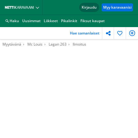
Kirjaudu
Myy karavaanisi
Haku
Uusimmat
Liikkeet
Pikalinkit
Fiksut kaupat
Hae samanlaiset
Myytävänä
Mc Louis
Lagan 263
Ilmoitus