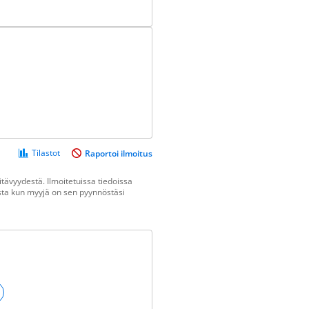
Tilastot
Raportoi ilmoitus
tävyydestä. Ilmoitetuissa tiedoissa
vasta kun myyjä on sen pyynnöstäsi