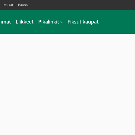
Rekkari
Baana
mmat
Liikkeet
Pikalinkit
Fiksut kaupat