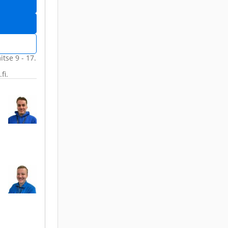
itse 9 - 17.
fi.