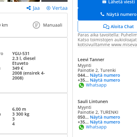
Lähetä viesti
Jaa
Vertaa
Näytä numero
0 km
Manuaali
Aloita Chat
Paras aika tavoitella: Puhelim
Katso toimistojen aukioloajat
kotisivuiltamme www.miseva.
ro
YGU-531
2.3 l, diesel
Leevi Tanner
Etuveto
Myynti
u
349 €
Painotie 2, Turenki
2008 (ensirek 4-
044...
Näytä numero
2008)
+35...
Näytä numero
Whatsapp
Sauli Lintunen
Myynti
6,00 m
Painotie 2, TURENKI
a
3 300 kg
050...
Näytä numero
3
+35...
Näytä numero
4
Whatsapp