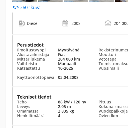
360º kuva
Diesel
2008
204 00
Perustiedot
Ilmoitustyyppi
Myytävänä
Rekisterinume
Alustavalmistaja
Fiat
Moottori
Mittarilukema
204 000 km
Vetotapa
Vaihteisto
Manuaali
Toimistomaks
Katsastettu
10-2025
Vuosimalli
Käyttöönottopäivä
03.04.2008
Tekniset tiedot
Teho
88 kW / 120 hv
Pituus
Leveys
2,05 m
Kokonaismass
Omamassa
2 835 kg
Vuodepaikkoja
Henkilömäärä
4
Ovien lkm