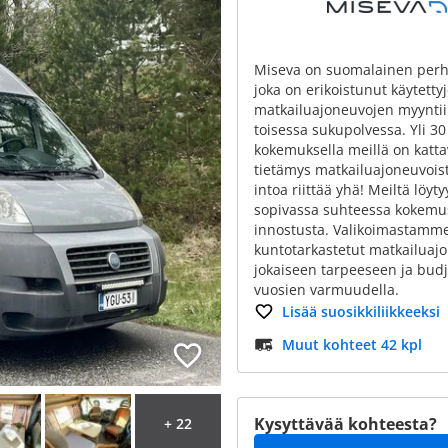
Miseva on suomalainen perhe
joka on erikoistunut käytetty
matkailuajoneuvojen myyntii
toisessa sukupolvessa. Yli 3
kokemuksella meillä on katt
tietämys matkailuajoneuvoist
intoa riittää yhä! Meiltä löyty
sopivassa suhteessa kokemus
innostusta. Valikoimastamme
kuntotarkastetut matkailuaj
jokaiseen tarpeeseen ja budje
vuosien varmuudella.
Lisää suosikkiliikkeeksi
Muut kohteet 42 kpl
Kysyttävää kohteesta?
+ 22