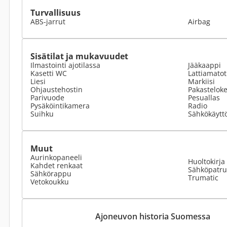
Turvallisuus
ABS-jarrut
Airbag
Sisätilat ja mukavuudet
Ilmastointi ajotilassa
Jääkaappi
Kasetti WC
Lattiamato
Liesi
Markiisi
Ohjaustehostin
Pakastelok
Parivuode
Pesuallas
Pysäköintikamera
Radio
Suihku
Sähkökäyttö
Muut
Aurinkopaneeli
Huoltokirja
Kahdet renkaat
Sähköpatr
Sähkörappu
Trumatic
Vetokoukku
Ajoneuvon historia Suomessa