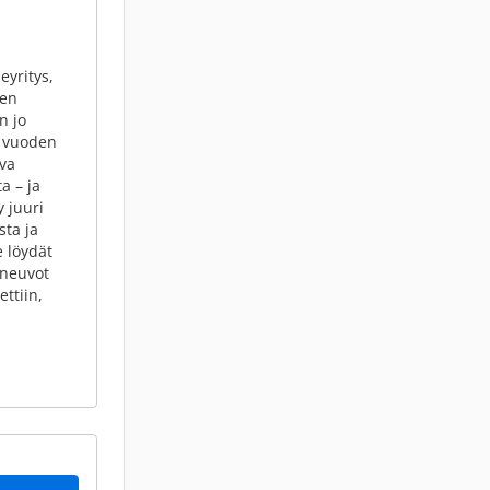
yritys,
jen
n jo
0 vuoden
ava
a – ja
y juuri
ta ja
 löydät
oneuvot
ttiin,