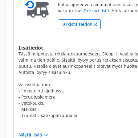
Katso ajoneuvon aiemmat omistajat, te
vakuutukset
Rekkari.fistä
. Hinta alkaen
Tarkista tiedot
Lisätiedot
Tässä helpotusta retkiautokuumeeseen, Sloop 1. Vaalealla
valmiina tien päälle. Sisältä löytyy perus retkiksen sisust
puutu. Katolla olevat aurinkopaneelit pitävät myös huolta 
Autosta löytyy sisäsuihku.
Varusteina mm:
- Ilmastointi ajotilassa
- Peruutuskamera
- Vetokoukku
- Markiisi
- Trumatic sähköpatruunalla
-...
Näytä lisää