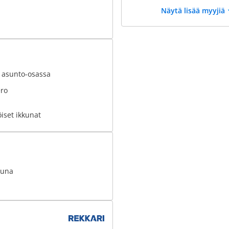
Näytä lisää myyjiä
t asunto-osassa
ero
iset ikkunat
uuna