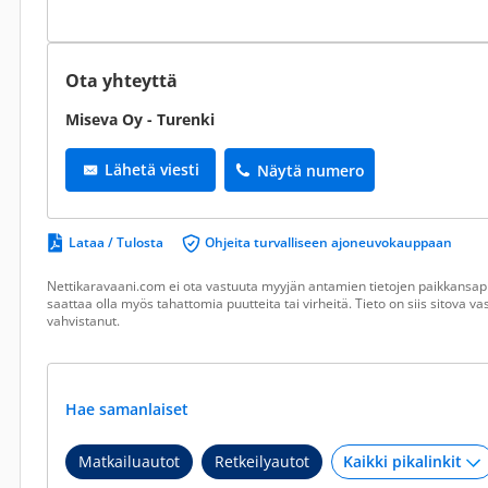
Ota yhteyttä
Miseva Oy - Turenki
Lähetä viesti
Näytä numero
Lataa / Tulosta
Ohjeita turvalliseen ajoneuvokauppaan
Nettikaravaani.com ei ota vastuuta myyjän antamien tietojen paikkansapi
saattaa olla myös tahattomia puutteita tai virheitä. Tieto on siis sitova 
vahvistanut.
Hae samanlaiset
Matkailuautot
Retkeilyautot