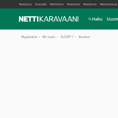
Nettiauto
Autotalli
Nettimoto
Nettivene
Nettikone
Nettivaraosa
Haku
Uusi
Myytävänä
Mc Louis
SLOOP 1
Ilmoitus