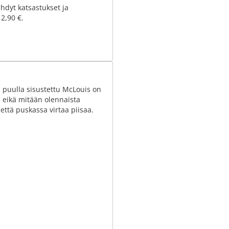
hdyt katsastukset ja
 2,90 €.
 puulla sisustettu McLouis on
a, eikä mitään olennaista
että puskassa virtaa piisaa.