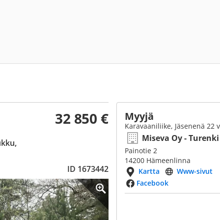
32 850 €
Myyjä
Karavaaniliike, Jäsenenä 22 
Miseva Oy - Turenki
ukku,
Painotie 2
14200 Hämeenlinna
ID 1673442
Kartta
Www-sivut
Facebook