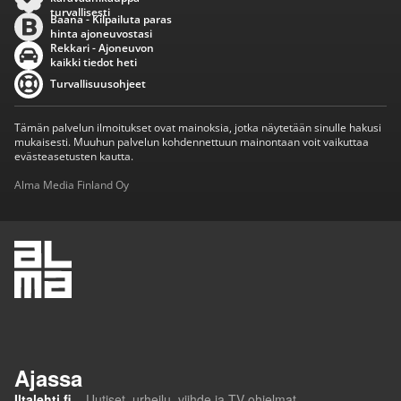
turvallisesti
Baana - Kilpailuta paras
hinta ajoneuvostasi
Rekkari - Ajoneuvon
kaikki tiedot heti
Turvallisuusohjeet
Tämän palvelun ilmoitukset ovat mainoksia, jotka näytetään sinulle hakusi
mukaisesti. Muuhun palvelun kohdennettuun mainontaan voit vaikuttaa
evästeasetusten kautta.
Alma Media Finland Oy