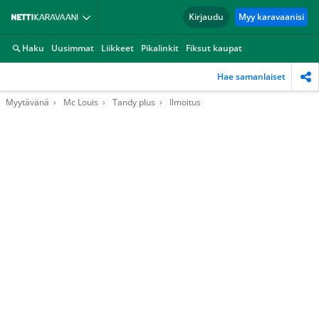
Kirjaudu
Myy karavaanisi
Haku
Uusimmat
Liikkeet
Pikalinkit
Fiksut kaupat
Hae samanlaiset
Myytävänä
Mc Louis
Tandy plus
Ilmoitus