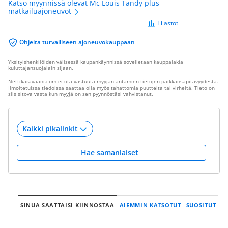
Katso myynnissä olevat Mc Louis Tandy plus
matkailuajoneuvot
Tilastot
Ohjeita turvalliseen ajoneuvokauppaan
Yksityishenkilöiden välisessä kaupankäynnissä sovelletaan kauppalakia
kuluttajansuojalain sijaan.
Nettikaravaani.com ei ota vastuuta myyjän antamien tietojen paikkansapitävyydestä.
Ilmoitetuissa tiedoissa saattaa olla myös tahattomia puutteita tai virheitä. Tieto on
siis sitova vasta kun myyjä on sen pyynnöstäsi vahvistanut.
Hae samanlaiset
SINUA SAATTAISI KIINNOSTAA
AIEMMIN KATSOTUT
SUOSITUT