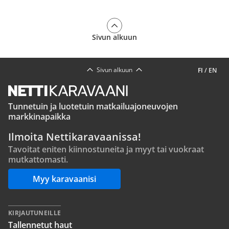
Sivun alkuun
Sivun alkuun
FI
/
EN
Tunnetuin ja luotetuin matkailuajoneuvojen
markkinapaikka
Ilmoita Nettikaravaanissa!
Tavoitat eniten kiinnostuneita ja myyt tai vuokraat
mutkattomasti.
Myy karavaanisi
KIRJAUTUNEILLE
Tallennetut haut