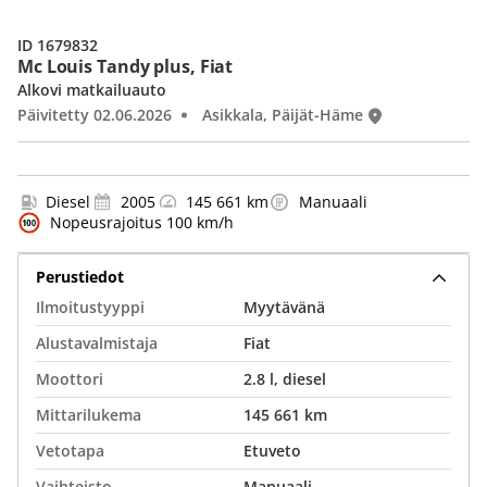
ID 1679832
Mc Louis Tandy plus, Fiat
Alkovi matkailuauto
Päivitetty 02.06.2026
Asikkala, Päijät-Häme
Diesel
2005
145 661 km
Manuaali
Nopeusrajoitus 100 km/h
Perustiedot
Ilmoitustyyppi
Myytävänä
Alustavalmistaja
Fiat
Moottori
2.8 l, diesel
Mittarilukema
145 661 km
Vetotapa
Etuveto
Vaihteisto
Manuaali