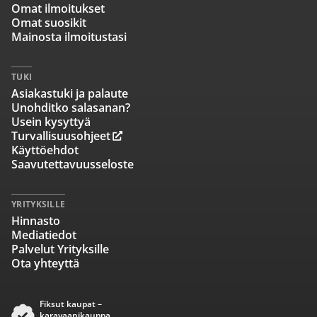
Omat ilmoitukset
Omat suosikit
Mainosta ilmoitustasi
TUKI
Asiakastuki ja palaute
Unohditko salasanan?
Usein kysyttyä
Turvallisuusohjeet
Käyttöehdot
Saavutettavuusseloste
YRITYKSILLE
Hinnasto
Mediatiedot
Palvelut Yrityksille
Ota yhteyttä
Fiksut kaupat –
karavaanikauppa