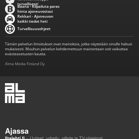
turvallisesti
Baana - Kilpailuta paras
hinta ajoneuvostasi
Rekkari - Ajoneuvon
kaikki tiedot heti
Turvallisuusohjeet
Tämän palvelun ilmoitukset ovat mainoksia, jotka näytetään sinulle hakusi
mukaisesti. Muuhun palvelun kohdennettuun mainontaan voit vaikuttaa
evästeasetusten kautta.
Alma Media Finland Oy