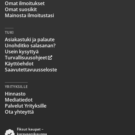
Omat ilmoitukset
Omat suosikit
Mainosta ilmoitustasi
TUKI
Asiakastuki ja palaute
Unohditko salasanan?
Usein kysyttyä
Turvallisuusohjeet
Käyttöehdot
Saavutettavuusseloste
YRITYKSILLE
Hinnasto
Mediatiedot
Palvelut Yrityksille
Ota yhteyttä
Fiksut kaupat –
karavaanikauppa