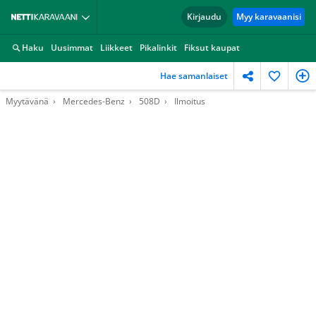
Kirjaudu
Myy karavaanisi
Haku
Uusimmat
Liikkeet
Pikalinkit
Fiksut kaupat
Hae samanlaiset
Myytävänä
Mercedes-Benz
508D
Ilmoitus