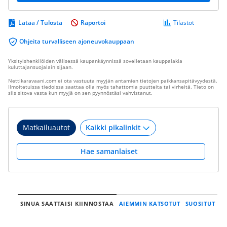
Lataa / Tulosta
Raportoi
Tilastot
Ohjeita turvalliseen ajoneuvokauppaan
Yksityishenkilöiden välisessä kaupankäynnissä sovelletaan kauppalakia
kuluttajansuojalain sijaan.
Nettikaravaani.com ei ota vastuuta myyjän antamien tietojen paikkansapitävyydestä.
Ilmoitetuissa tiedoissa saattaa olla myös tahattomia puutteita tai virheitä. Tieto on
siis sitova vasta kun myyjä on sen pyynnöstäsi vahvistanut.
Matkailuautot
Hae samanlaiset
SINUA SAATTAISI KIINNOSTAA
AIEMMIN KATSOTUT
SUOSITUT