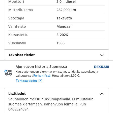
Moottori
3.0 l, diesel
Mittarilukema
282 000 km
Vetotapa
Takaveto
Vaihteisto
Manuaali
Katsastettu
5-2026
Vuosimalli
1983
Tekniset tiedot
Ajoneuvon historia Suomessa
Katso ajoneuvon aiemmat omistajat, tehdyt katsastukset ja
vakuutukset
Rekkari.fistä
. Hinta alkaen 2,90 €.
Tarkista tiedot
Lisätiedot
Saunallinen mersu nukkumapaikalla. Ei muutakun
suomea kiertämään. Kahenvuon leimalla. Puh
0408324094