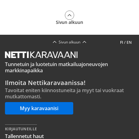
Sivun alkuun
Sivun alkuun
FI
/
EN
Tunnetuin ja luotetuin matkailuajoneuvojen
markkinapaikka
Ilmoita Nettikaravaanissa!
Tavoitat eniten kiinnostuneita ja myyt tai vuokraat
mutkattomasti.
Myy karavaanisi
KIRJAUTUNEILLE
Tallennetut haut