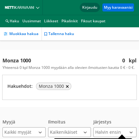
Kirjaudu
Myy karavaanisi
Haku
Uusimmat
Liikkeet
Pikalinkit
Fiksut kaupat
Muokkaa hakua
Tallenna haku
Monza 1000
0
kpl
Yhteensä 0 kpl Monza 1000 myydään alla olevien ilmoitusten kautta 0 € - 0 €.
Hakuehdot:
Monza 1000
Myyjä
Ilmoitus
Järjestys
Kaikki myyjät