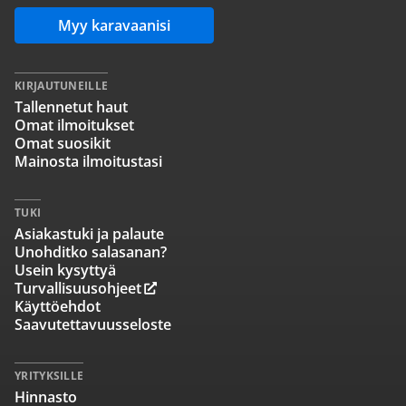
Myy karavaanisi
KIRJAUTUNEILLE
Tallennetut haut
Omat ilmoitukset
Omat suosikit
Mainosta ilmoitustasi
TUKI
Asiakastuki ja palaute
Unohditko salasanan?
Usein kysyttyä
Turvallisuusohjeet
Käyttöehdot
Saavutettavuusseloste
YRITYKSILLE
Hinnasto