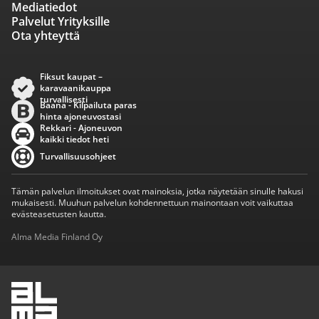
Mediatiedot
Palvelut Yrityksille
Ota yhteyttä
Fiksut kaupat –
karavaanikauppa
turvallisesti
Baana - Kilpailuta paras
hinta ajoneuvostasi
Rekkari - Ajoneuvon
kaikki tiedot heti
Turvallisuusohjeet
Tämän palvelun ilmoitukset ovat mainoksia, jotka näytetään sinulle hakusi
mukaisesti. Muuhun palvelun kohdennettuun mainontaan voit vaikuttaa
evästeasetusten kautta.
Alma Media Finland Oy