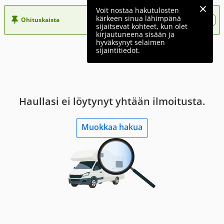
Voit nostaa hakutulosten
kärkeen sinua lähimpänä
Ohituskaista
Nosta ilmoituksesi tähän?
sijaitsevat kohteet, kun olet
kirjautuneena sisään ja
hyväksynyt selaimen
sijaintitiedot.
Haullasi ei löytynyt yhtään ilmoitusta.
Muokkaa hakua