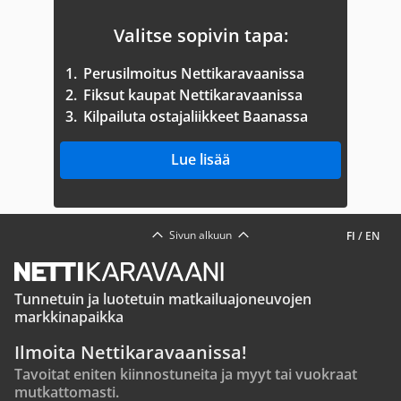
Valitse sopivin tapa:
1.
Perusilmoitus Nettikaravaanissa
2.
Fiksut kaupat Nettikaravaanissa
3.
Kilpailuta ostajaliikkeet Baanassa
Lue lisää
Sivun alkuun
FI
/
EN
Tunnetuin ja luotetuin matkailuajoneuvojen
markkinapaikka
Ilmoita Nettikaravaanissa!
Tavoitat eniten kiinnostuneita ja myyt tai vuokraat
mutkattomasti.