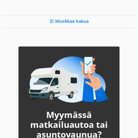
Muokkaa hakua
Myymässä
matkailuautoa tai
asuntovaunua?