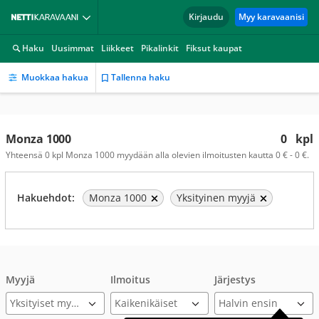
Kirjaudu
Myy karavaanisi
Haku
Uusimmat
Liikkeet
Pikalinkit
Fiksut kaupat
Muokkaa hakua
Tallenna haku
Monza 1000
0
kpl
Yhteensä 0 kpl Monza 1000 myydään alla olevien ilmoitusten kautta 0 € - 0 €.
Hakuehdot:
Monza 1000
Yksityinen myyjä
Myyjä
Ilmoitus
Järjestys
Yksityiset myyjät