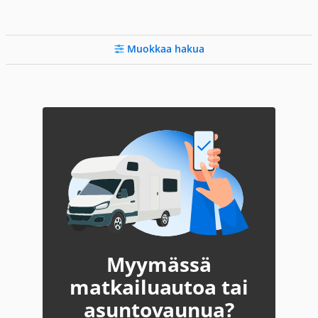
Muokkaa hakua
Myymässä
matkailuautoa tai
asuntovaunua?