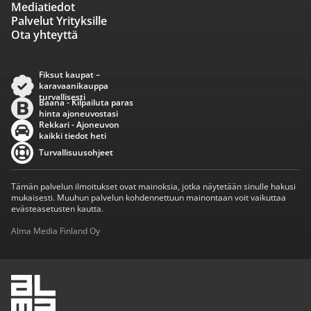
Mediatiedot
Palvelut Yrityksille
Ota yhteyttä
Fiksut kaupat –
karavaanikauppa
turvallisesti
Baana - Kilpailuta paras
hinta ajoneuvostasi
Rekkari - Ajoneuvon
kaikki tiedot heti
Turvallisuusohjeet
Tämän palvelun ilmoitukset ovat mainoksia, jotka näytetään sinulle hakusi
mukaisesti. Muuhun palvelun kohdennettuun mainontaan voit vaikuttaa
evästeasetusten kautta.
Alma Media Finland Oy