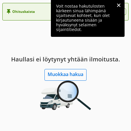
Voit nostaa hakutulosten
kärkeen sinua lähimpänä
Ohituskaista
Nosta ilmoituksesi tähän?
sijaitsevat kohteet, kun olet
kirjautuneena sisään ja
hyväksynyt selaimen
sijaintitiedot.
Haullasi ei löytynyt yhtään ilmoitusta.
Muokkaa hakua