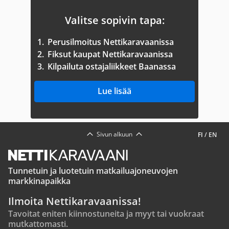
Valitse sopivin tapa:
1.
Perusilmoitus Nettikaravaanissa
2.
Fiksut kaupat Nettikaravaanissa
3.
Kilpailuta ostajaliikkeet Baanassa
Lue lisää
Sivun alkuun
FI
/
EN
Tunnetuin ja luotetuin matkailuajoneuvojen
markkinapaikka
Ilmoita Nettikaravaanissa!
Tavoitat eniten kiinnostuneita ja myyt tai vuokraat
mutkattomasti.