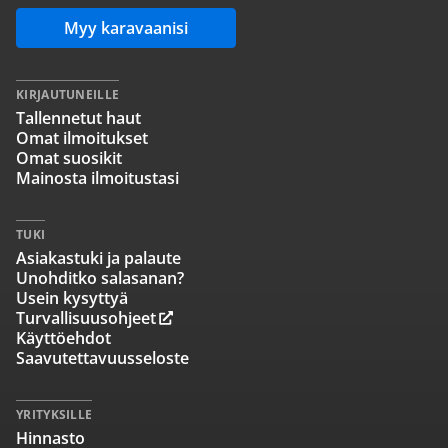
Myy karavaanisi
KIRJAUTUNEILLE
Tallennetut haut
Omat ilmoitukset
Omat suosikit
Mainosta ilmoitustasi
TUKI
Asiakastuki ja palaute
Unohditko salasanan?
Usein kysyttyä
Turvallisuusohjeet
Käyttöehdot
Saavutettavuusseloste
YRITYKSILLE
Hinnasto