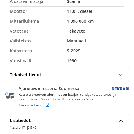
Alustavalmistaja
Scania
Moottori
11.0 l, diesel
Mittarilukema
1 390 000 km
Vetotapa
Takaveto
Vaihteisto
Manuaali
Katsastettu
5-2025
Vuosimalli
1990
Tekniset tiedot
Ajoneuvon historia Suomessa
Katso ajoneuvon aiemmat omistajat, tehdyt katsastukset ja
vakuutukset
Rekkari.fistä
. Hinta alkaen 2,90 €.
Tarkista tiedot
Lisätiedot
12,95 m pitkä