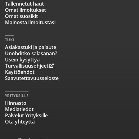
Tallennetut haut
Omat ilmoitukset
Omat suosikit
Mainosta ilmoitustasi
TUKI
Asiakastuki ja palaute
Unohditko salasanan?
Usein kysyttyä
Turvallisuusohjeet
Käyttöehdot
Saavutettavuusseloste
YRITYKSILLE
Hinnasto
Mediatiedot
Palvelut Yrityksille
Ota yhteyttä