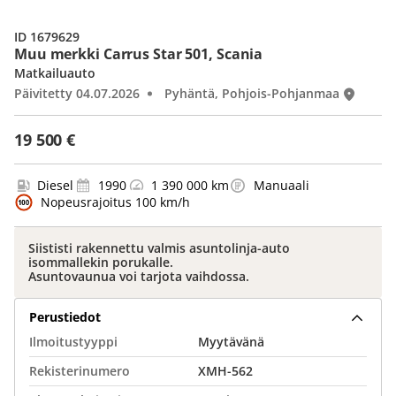
ID 1679629
Muu merkki Carrus Star 501, Scania
Matkailuauto
Päivitetty 04.07.2026
Pyhäntä, Pohjois-Pohjanmaa
19 500 €
Diesel
1990
1 390 000 km
Manuaali
Nopeusrajoitus 100 km/h
Siististi rakennettu valmis asuntolinja-auto
isommallekin porukalle.
Asuntovaunua voi tarjota vaihdossa.
Perustiedot
Ilmoitustyyppi
Myytävänä
Rekisterinumero
XMH-562