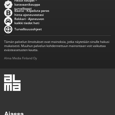
Fiksut kaupat –
karavaanikauppa
turvallisesti
Baana - Kilpailuta paras
hinta ajoneuvostasi
Rekkari - Ajoneuvon
kaikki tiedot heti
Turvallisuusohjeet
Tämän palvelun ilmoitukset ovat mainoksia, jotka näytetään sinulle hakusi
mukaisesti. Muuhun palvelun kohdennettuun mainontaan voit vaikuttaa
evästeasetusten kautta.
Alma Media Finland Oy