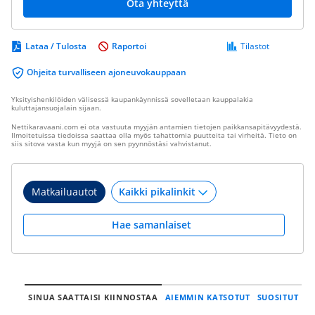
Ota yhteyttä
Lataa / Tulosta
Raportoi
Tilastot
Ohjeita turvalliseen ajoneuvokauppaan
Yksityishenkilöiden välisessä kaupankäynnissä sovelletaan kauppalakia
kuluttajansuojalain sijaan.
Nettikaravaani.com ei ota vastuuta myyjän antamien tietojen paikkansapitävyydestä.
Ilmoitetuissa tiedoissa saattaa olla myös tahattomia puutteita tai virheitä. Tieto on
siis sitova vasta kun myyjä on sen pyynnöstäsi vahvistanut.
Matkailuautot
Hae samanlaiset
SINUA SAATTAISI KIINNOSTAA
AIEMMIN KATSOTUT
SUOSITUT