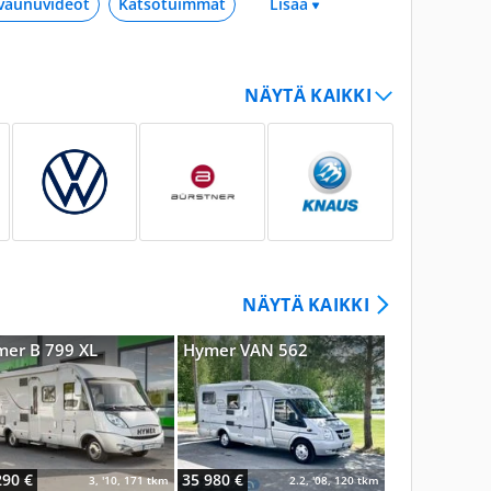
 vaunuvideot
Katsotuimmat
NÄYTÄ KAIKKI
er B 799 XL
Hymer VAN 562
Mercedes-B
290 €
35 980 €
8 800 €
3, '10, 171 tkm
2.2, '08, 120 tkm