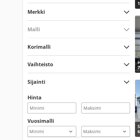
1
Merkki
Malli
Korimalli
Vaihteisto
7
Sijainti
Hinta
Vuosimalli
S
6