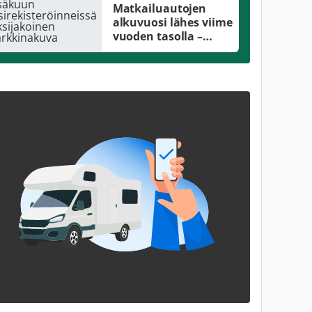
Matkailuautojen
alkuvuosi lähes viime
vuoden tasolla –
kesäkuun
ensirekisteröinneissä
kaksijakoinen
markkinakuva