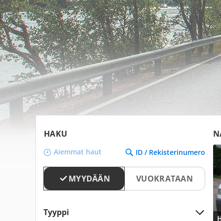
HAKU
N
Aiemmat haut
ID / Rekisterinumero
MYYDÄÄN
VUOKRATAAN
Tyyppi