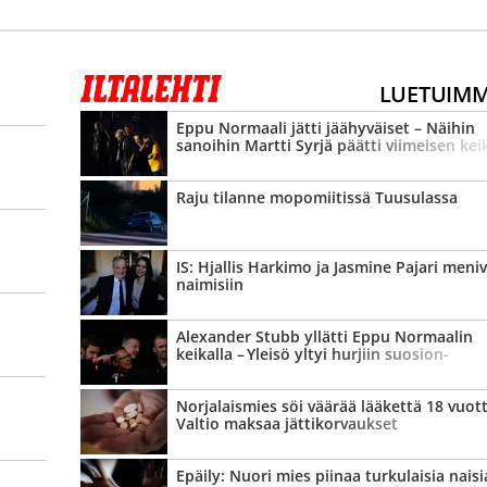
LUETUIM
Eppu Normaali jätti jäähyväiset – Näihin
sanoihin Martti Syrjä päätti viimeisen kei
Raju tilanne mopomiitissä Tuusulassa
IS: Hjallis Harkimo ja Jasmine Pajari meni
naimisiin
Alexander Stubb yllätti Eppu Normaalin
keikalla – Yleisö yltyi hurjiin suosion­
osoituksiin
Norjalaismies söi väärää lääkettä 18 vuott
Valtio maksaa jätti­korvaukset
Epäily: Nuori mies piinaa turkulaisia naisi