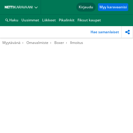
Kirjaudu
Myy karavaanisi
Haku
Uusimmat
Liikkeet
Pikalinkit
Fiksut kaupat
Hae samanlaiset
Myytävänä
Omavalmiste
Boxer
Ilmoitus