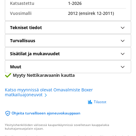
Katsastettu
1-2026
Vuosimalli
2012 (ensirek 12-2011)
Tekniset tiedot
Turvallisuus
Sisätilat ja mukavuudet
Muut
Myyty Nettikaravaanin kautta
Katso myynnissä olevat Omavalmiste Boxer
matkailuajoneuvot
Tilastot
Ohjeita turvalliseen ajoneuvokauppaan
Yksityishenkilöiden välisessä kaupankäynnissä sovelletaan kauppalakia
kuluttajansuojalain sijaan.