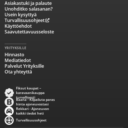
Asiakastuki ja palaute
Unohditko salasanan?
Usein kysyttyä
Turvallisuusohjeet
Käyttöehdot
Saavutettavuusseloste
YRITYKSILLE
Hinnasto
Mediatiedot
Palvelut Yrityksille
Ota yhteyttä
Fiksut kaupat –
karavaanikauppa
turvallisesti
Baana - Kilpailuta paras
hinta ajoneuvostasi
Rekkari - Ajoneuvon
kaikki tiedot heti
Turvallisuusohjeet