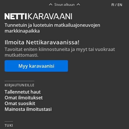
Sivun alkuun
FI
/
EN
Tunnetuin ja luotetuin matkailuajoneuvojen
markkinapaikka
Ilmoita Nettikaravaanissa!
Tavoitat eniten kiinnostuneita ja myyt tai vuokraat
mutkattomasti.
Myy karavaanisi
KIRJAUTUNEILLE
Tallennetut haut
Omat ilmoitukset
Omat suosikit
Mainosta ilmoitustasi
TUKI