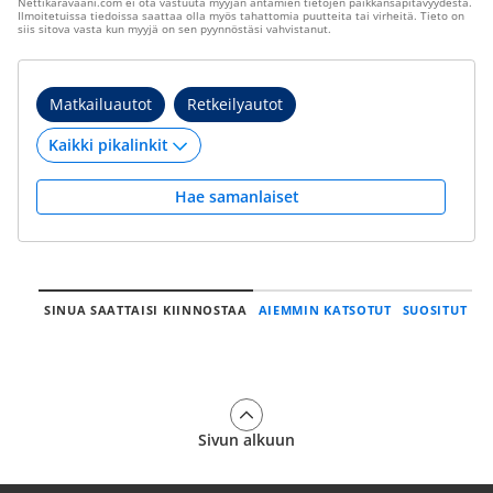
Nettikaravaani.com ei ota vastuuta myyjän antamien tietojen paikkansapitävyydestä.
Ilmoitetuissa tiedoissa saattaa olla myös tahattomia puutteita tai virheitä. Tieto on
siis sitova vasta kun myyjä on sen pyynnöstäsi vahvistanut.
Matkailuautot
Retkeilyautot
Hae samanlaiset
SINUA SAATTAISI KIINNOSTAA
AIEMMIN KATSOTUT
SUOSITUT
Sivun alkuun