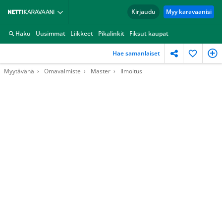
Kirjaudu
Myy karavaanisi
Haku
Uusimmat
Liikkeet
Pikalinkit
Fiksut kaupat
Hae samanlaiset
Myytävänä
Omavalmiste
Master
Ilmoitus