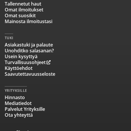
Tallennetut haut
Omat ilmoitukset
Omat suosikit
Mainosta ilmoitustasi
TUKI
Asiakastuki ja palaute
Unohditko salasanan?
Usein kysyttyä
Turvallisuusohjeet
Käyttöehdot
Saavutettavuusseloste
YRITYKSILLE
Hinnasto
Mediatiedot
Palvelut Yrityksille
Ota yhteyttä