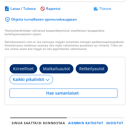
Lataa / Tulosta
Raportoi
Tilastot
Ohjeita turvalliseen ajoneuvokauppaan
Yksityishenkilöiden välisessä kaupankäynnissä sovelletaan kauppalakia
kuluttajansuojalain sijaan.
Nettikaravaani.com ei ota vastuuta myyjän antamien tietojen paikkansapitävyydestä.
Ilmoitetuissa tiedoissa saattaa olla myös tahattomia puutteita tai virheitä. Tieto on
siis sitova vasta kun myyjä on sen pyynnöstäsi vahvistanut.
Kiireelliset
Matkailuautot
Retkeilyautot
Hae samanlaiset
SINUA SAATTAISI KIINNOSTAA
AIEMMIN KATSOTUT
SUOSITUT