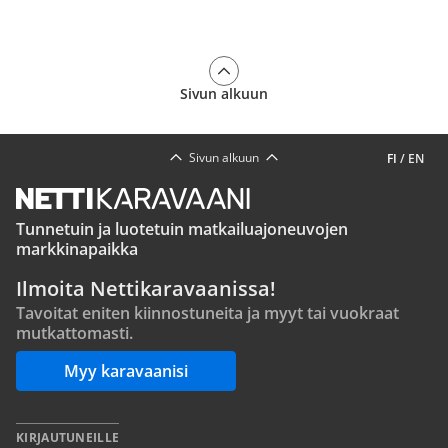
Sivun alkuun
Sivun alkuun
FI
/
EN
Tunnetuin ja luotetuin matkailuajoneuvojen
markkinapaikka
Ilmoita Nettikaravaanissa!
Tavoitat eniten kiinnostuneita ja myyt tai vuokraat
mutkattomasti.
Myy karavaanisi
KIRJAUTUNEILLE