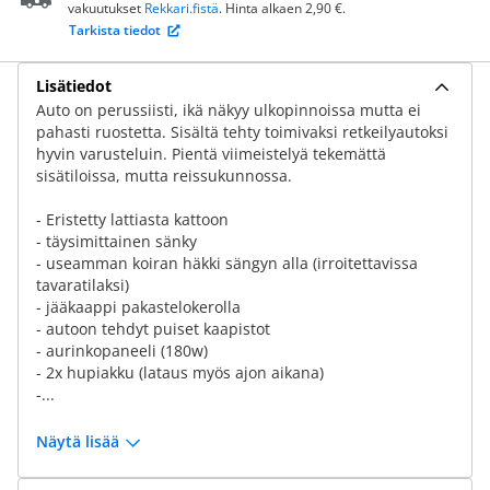
vakuutukset
Rekkari.fistä
. Hinta alkaen 2,90 €.
Tarkista tiedot
Lisätiedot
Auto on perussiisti, ikä näkyy ulkopinnoissa mutta ei
pahasti ruostetta. Sisältä tehty toimivaksi retkeilyautoksi
hyvin varusteluin. Pientä viimeistelyä tekemättä
sisätiloissa, mutta reissukunnossa.
- Eristetty lattiasta kattoon
- täysimittainen sänky
- useamman koiran häkki sängyn alla (irroitettavissa
tavaratilaksi)
- jääkaappi pakastelokerolla
- autoon tehdyt puiset kaapistot
- aurinkopaneeli (180w)
- 2x hupiakku (lataus myös ajon aikana)
-...
Näytä lisää