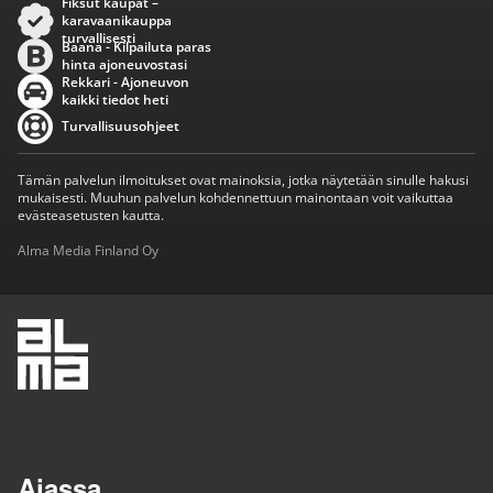
Fiksut kaupat –
karavaanikauppa
turvallisesti
Baana - Kilpailuta paras
hinta ajoneuvostasi
Rekkari - Ajoneuvon
kaikki tiedot heti
Turvallisuusohjeet
Tämän palvelun ilmoitukset ovat mainoksia, jotka näytetään sinulle hakusi
mukaisesti. Muuhun palvelun kohdennettuun mainontaan voit vaikuttaa
evästeasetusten kautta.
Alma Media Finland Oy