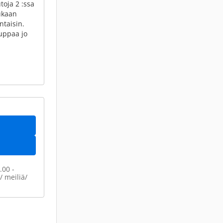
toja 2 :ssa
ukaan
ntaisin.
uppaa jo
.00 -
 / meiliä/