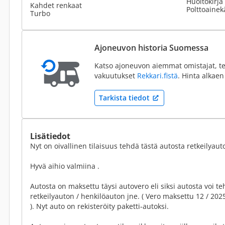
Huoltokirja
Kahdet renkaat
Polttoainek
Turbo
Ajoneuvon historia Suomessa
Katso ajoneuvon aiemmat omistajat, te
vakuutukset
Rekkari.fistä
. Hinta alkaen
Tarkista tiedot
Lisätiedot
Nyt on oivallinen tilaisuus tehdä tästä autosta retkeilyauto
Hyvä aihio valmiina .
Autosta on maksettu täysi autovero eli siksi autosta voi 
retkeilyauton / henkilöauton jne. ( Vero maksettu 12 / 20
). Nyt auto on rekisteröity paketti-autoksi.