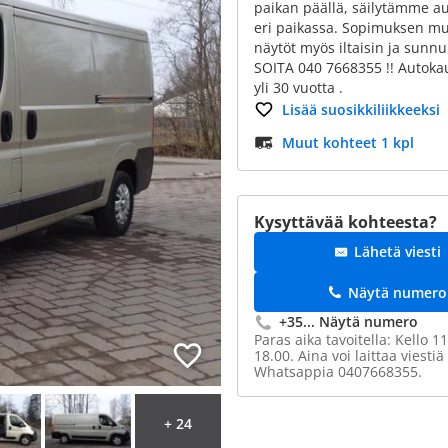
paikan päällä, säilytämme au
eri paikassa. Sopimuksen m
näytöt myös iltaisin ja sunnu
SOITA 040 7668355 !! Autoka
yli 30 vuotta .
Lisää suosikkiliikkeeksi
Muut kohteet 1 kpl
Kysyttävää kohteesta?
Lähetä viesti
Näytä numero
+35...
Näytä numero
Paras aika tavoitella: Kello 11
18.00. Aina voi laittaa viestiä
Whatsappia 0407668355.
+ 24