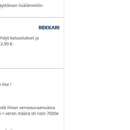
äyttöinen lisälämmitin
hdyt katsastukset ja
 2,90 €.
 itse !
tehdä ilman veroseuraamuksia
25 = veron määrä oli noin 7000e