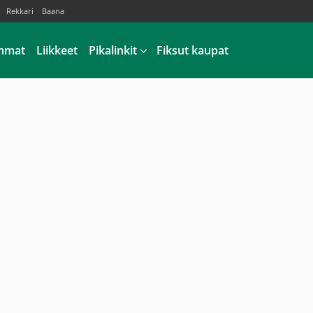
Rekkari
Baana
mmat
Liikkeet
Pikalinkit
Fiksut kaupat