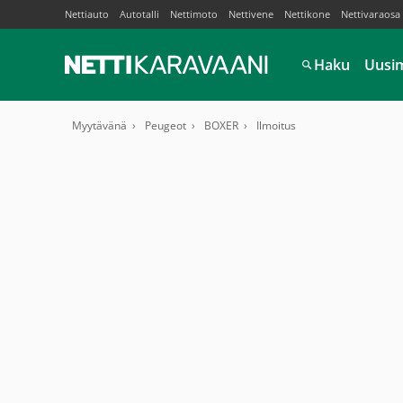
Nettiauto
Autotalli
Nettimoto
Nettivene
Nettikone
Nettivaraosa
Haku
Uusi
Myytävänä
Peugeot
BOXER
Ilmoitus