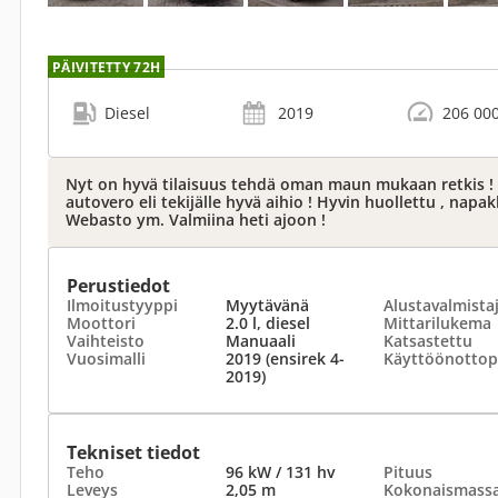
PÄIVITETTY 72H
Diesel
2019
206 00
Nyt on hyvä tilaisuus tehdä oman maun mukaan retkis !
autovero eli tekijälle hyvä aihio ! Hyvin huollettu , napa
Webasto ym. Valmiina heti ajoon !
Perustiedot
Ilmoitustyyppi
Myytävänä
Alustavalmista
Moottori
2.0 l, diesel
Mittarilukema
Vaihteisto
Manuaali
Katsastettu
Vuosimalli
2019 (ensirek 4-
Käyttöönottop
2019)
Tekniset tiedot
Teho
96 kW / 131 hv
Pituus
Leveys
2,05 m
Kokonaismass