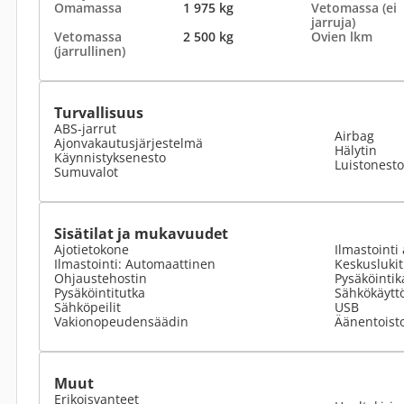
Omamassa
1 975 kg
Vetomassa (ei
jarruja)
Vetomassa
2 500 kg
Ovien lkm
(jarrullinen)
Turvallisuus
ABS-jarrut
Airbag
Ajonvakautusjärjestelmä
Hälytin
Käynnistyksenesto
Luistonesto
Sumuvalot
Sisätilat ja mukavuudet
Ajotietokone
Ilmastointi 
Ilmastointi: Automaattinen
Keskusluki
Ohjaustehostin
Pysäköinti
Pysäköintitutka
Sähkökäyttö
Sähköpeilit
USB
Vakionopeudensäädin
Äänentoist
Muut
Erikoisvanteet