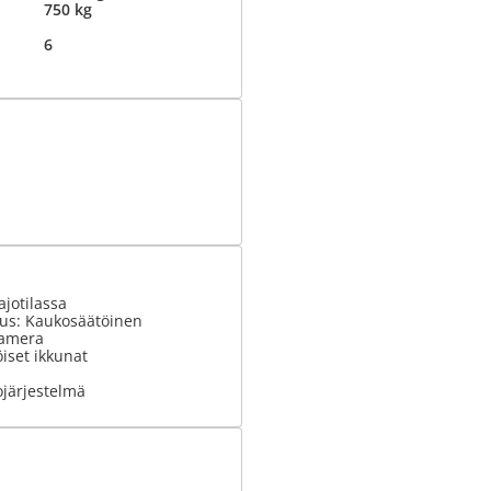
750 kg
6
ajotilassa
tus: Kaukosäätöinen
kamera
iset ikkunat
ojärjestelmä