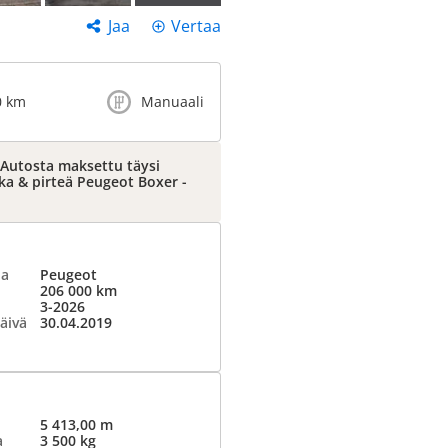
Jaa
Vertaa
0 km
Manuaali
 Autosta maksettu täysi
kka & pirteä Peugeot Boxer -
ja
Peugeot
206 000 km
3-2026
äivä
30.04.2019
5 413,00 m
a
3 500 kg