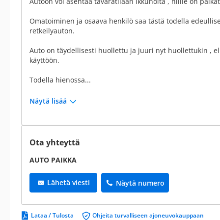
Autoon voi asentaa tavaratilaan ikkunoita , niille on paika
Omatoiminen ja osaava henkilö saa tästä todella edeullis
retkeilyauton.
Auto on täydellisesti huollettu ja juuri nyt huollettukin , e
käyttöön.
Todella hienossa...
Näytä lisää
Ota yhteyttä
AUTO PAIKKA
Lähetä viesti
Näytä numero
Lataa / Tulosta
Ohjeita turvalliseen ajoneuvokauppaan