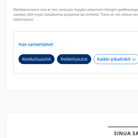
Nettikaravaani.com ei ota vastuuta myyjän antamien tietojen paikkansapi
saattaa olla myös tahattomia puutteita tai virheitä. Tieto on siis sitova 
vahvistanut.
Hae samanlaiset
Matkailuautot
Retkeilyautot
SINUA S