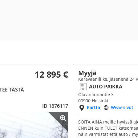
12 895 €
Myyjä
Karavaaniliike, Jäsenenä 24 
AUTO PAIKKA
 TEE TÄSTÄ
Olavinlinnantie 3
00900 Helsinki
ID 1676117
Kartta
Www-sivut
SOITA AINA meille hyvissä ajo
ENNEN kuin TULET katsomaa
näin varmistat että auto / my