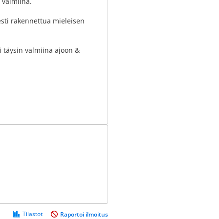
t valmiina.
esti rakennettua mieleisen
li täysin valmiina ajoon &
Tilastot
Raportoi ilmoitus