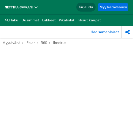
Kirjaudu
Myy karavaanisi
Haku
Uusimmat
Liikkeet
Pikalinkit
Fiksut kaupat
Hae samanlaiset
Myytävänä
Polar
560
Ilmoitus