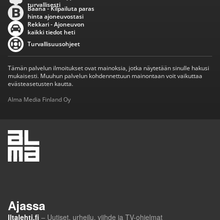
turvallisesti
Baana - Kilpailuta paras
hinta ajoneuvostasi
Rekkari - Ajoneuvon
kaikki tiedot heti
Turvallisuusohjeet
Tämän palvelun ilmoitukset ovat mainoksia, jotka näytetään sinulle hakusi
mukaisesti. Muuhun palvelun kohdennettuun mainontaan voit vaikuttaa
evästeasetusten kautta.
Alma Media Finland Oy