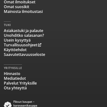
Omat ilmoitukset
Omat suosikit
Mainosta ilmoitustasi
TUKI
Asiakastuki ja palaute
Unohditko salasanan?
Usein kysyttyä
Turvallisuusohjeet
Käyttöehdot
Saavutettavuusseloste
YRITYKSILLE
Hinnasto
Mediatiedot
Palvelut Yrityksille
Ota yhteyttä
Fiksut kaupat –
karavaanikauppa