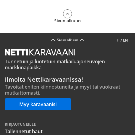
Sivun alkuun
Sivun alkuun
FI
/
EN
Tunnetuin ja luotetuin matkailuajoneuvojen
markkinapaikka
Ilmoita Nettikaravaanissa!
Tavoitat eniten kiinnostuneita ja myyt tai vuokraat
mutkattomasti.
Myy karavaanisi
KIRJAUTUNEILLE
Tallennetut haut