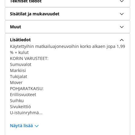
Tekniset tiedot
Sisätilat ja mukavuudet
Muut
Lisätiedot
Käytettyihin matkailuajoneuvoihin korko alkaen jopa 1,99
% + kulut
KORIN VARUSTEET:
Sumuvalot
Markiisi
Tukijalat
Mover
POHJARATKAISU:
Erillisvuoteet
Suihku
Sivukeittiö
U-istuinryhmä...
Näytä lisää