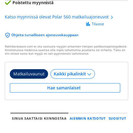
Poistettu myynnistä
Katso myynnissä olevat Polar 560 matkailuajoneuvot
Tilastot
Ohjeita turvalliseen ajoneuvokauppaan
Nettikaravaani.com ei ota vastuuta myyjän antamien tietojen paikkansapitävyydestä.
Ilmoitetuissa tiedoissa saattaa olla myös tahattomia puutteita tai virheitä. Tieto on
siis sitova vasta kun myyjä on sen pyynnöstäsi vahvistanut.
Matkailuvaunut
Hae samanlaiset
SINUA SAATTAISI KIINNOSTAA
AIEMMIN KATSOTUT
SUOSITUT