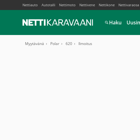
Nettiauto
Autotalli
Nettimoto
Nettivene
Nettikone
Nettivaraosa
Haku
Uusi
Myytävänä
Polar
620
Ilmoitus