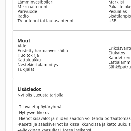
Lämminvesiboileri
Markiisi
Mikroaaltouuni
Pakastelok
Parivuode
Pesuallas
Radio
Sisätilanpi
TV-antenni tai lautasantenni
USB
Muut
Alde
Erikoisvant
Eristetty harmaavesisäiliö
Etukatos
Huoltokirja
Kahdet ren
Kattoluukku
Lattialämmi
Nestekiertolämmitys
Sähköpatr
Tukijalat
Lisätiedot
Nyt olis Luxusta tarjolla.
-Tilava etupöytäryhmä
-Hyttysverkko-ovi
-Hienot sisävalot ja niiden säädön voi tehdä portaattomas
-Kasetti ja sääskiverhot kaikissa ikkunoissa ja kattoluukui
-4-liekkinen kaasuliesi, jossa lasikansi