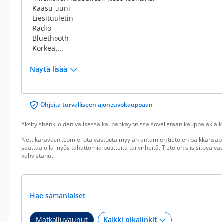
-Kaasu-uuni
-Liesituuletin
-Radio
-Bluethooth
-Korkeat...
Näytä lisää
Ohjeita turvalliseen ajoneuvokauppaan
Yksityishenkilöiden välisessä kaupankäynnissä sovelletaan kauppalakia ku
Nettikaravaani.com ei ota vastuuta myyjän antamien tietojen paikkansapi
saattaa olla myös tahattomia puutteita tai virheitä. Tieto on siis sitova 
vahvistanut.
Hae samanlaiset
Matkailuvaunut