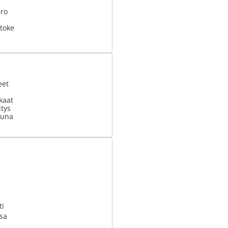
ero
stoke
eet
kaat
tys
uuna
ti
ssa