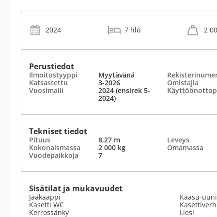
2024
7 hlö
2 0
Perustiedot
Ilmoitustyyppi
Myytävänä
Rekisterinume
Katsastettu
3-2026
Omistajia
Vuosimalli
2024 (ensirek 5-
Käyttöönottop
2024)
Tekniset tiedot
Pituus
8,27 m
Leveys
Kokonaismassa
2 000 kg
Omamassa
Vuodepaikkoja
7
Sisätilat ja mukavuudet
Jääkaappi
Kaasu-uuni
Kasetti WC
Kasettiverh
Kerrossänky
Liesi