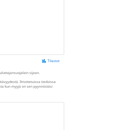
Tilastot
luttajansuojalain sijaan.
tävyydestä. Ilmoitetuissa tiedoissa
vasta kun myyjä on sen pyynnöstäsi