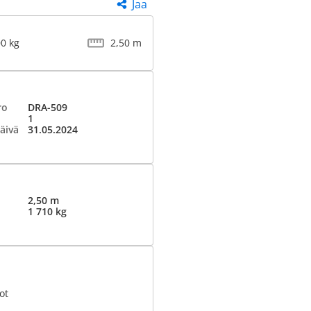
Jaa
00 kg
2,50 m
ro
DRA-509
1
äivä
31.05.2024
2,50 m
1 710 kg
ot