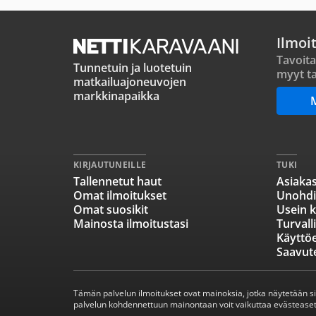
Ilmoi
Tavoita
Tunnetuin ja luotetuin
myyt ta
matkailuajoneuvojen
markkinapaikka
KIRJAUTUNEILLE
TUKI
Tallennetut haut
Asiakas
Omat ilmoitukset
Unohdi
Omat suosikit
Usein k
Mainosta ilmoitustasi
Turvall
Käyttö
Saavut
Tämän palvelun ilmoitukset ovat mainoksia, jotka näytetään s
palvelun kohdennettuun mainontaan voit vaikuttaa evästeaset