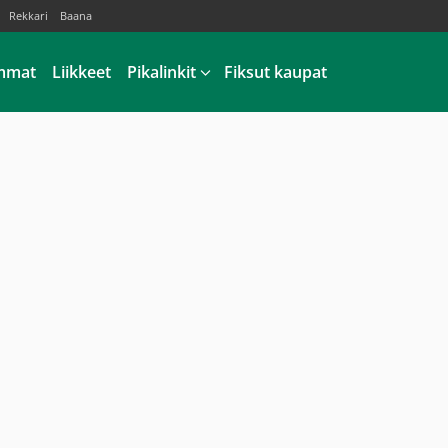
Rekkari
Baana
mmat
Liikkeet
Pikalinkit
Fiksut kaupat