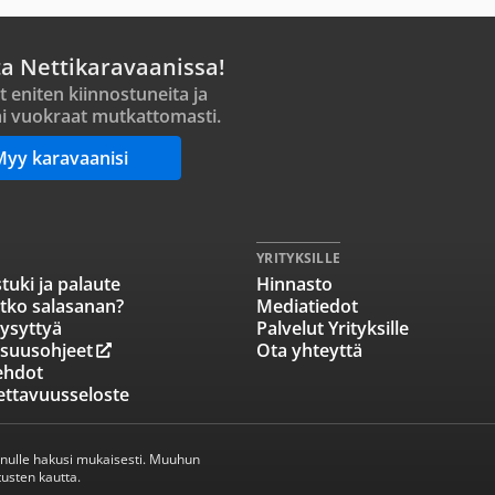
ta Nettikaravaanissa!
t eniten kiinnostuneita ja
i vuokraat mutkattomasti.
Myy karavaanisi
YRITYKSILLE
tuki ja palaute
Hinnasto
tko salasanan?
Mediatiedot
ysyttyä
Palvelut Yrityksille
isuusohjeet
Ota yhteyttä
ehdot
ettavuusseloste
inulle hakusi mukaisesti. Muuhun
usten kautta.