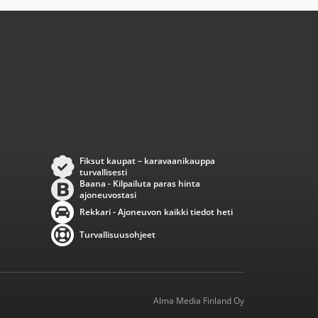
Fiksut kaupat – karavaanikauppa
turvallisesti
Baana - Kilpailuta paras hinta
ajoneuvostasi
Rekkari - Ajoneuvon kaikki tiedot heti
Turvallisuusohjeet
Alma Media Finland Oy