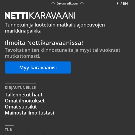
Sivun alkuun
FI
/
EN
Tunnetuin ja luotetuin matkailuajoneuvojen
markkinapaikka
Ilmoita Nettikaravaanissa!
Tavoitat eniten kiinnostuneita ja myyt tai vuokraat
mutkattomasti.
Myy karavaanisi
KIRJAUTUNEILLE
Tallennetut haut
Omat ilmoitukset
Omat suosikit
Mainosta ilmoitustasi
TUKI