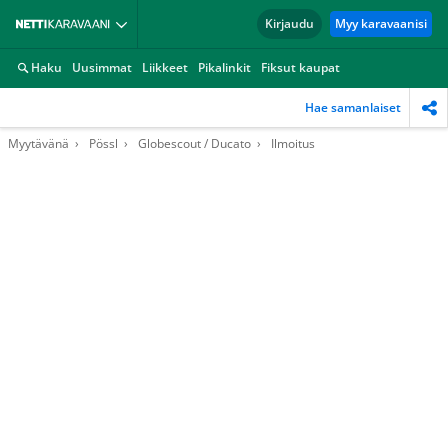
Kirjaudu
Myy karavaanisi
Haku
Uusimmat
Liikkeet
Pikalinkit
Fiksut kaupat
Hae samanlaiset
Myytävänä
Pössl
Globescout / Ducato
Ilmoitus