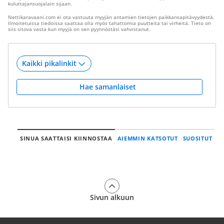
kuluttajansuojalain sijaan.
Nettikaravaani.com ei ota vastuuta myyjän antamien tietojen paikkansapitävyydestä.
Ilmoitetuissa tiedoissa saattaa olla myös tahattomia puutteita tai virheitä. Tieto on
siis sitova vasta kun myyjä on sen pyynnöstäsi vahvistanut.
Hae samanlaiset
SINUA SAATTAISI KIINNOSTAA
AIEMMIN KATSOTUT
SUOSITUT
Sivun alkuun