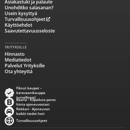
Asiakastuki ja palaute
Unohditko salasanan?
Usein kysyttyä
Turvallisuusohjeet
Käyttöehdot
Saavutettavuusseloste
YRITYKSILLE
Hinnasto
Mediatiedot
Palvelut Yrityksille
Ota yhteyttä
Fiksut kaupat –
karavaanikauppa
turvallisesti
Baana - Kilpailuta paras
hinta ajoneuvostasi
Rekkari - Ajoneuvon
kaikki tiedot heti
Turvallisuusohjeet