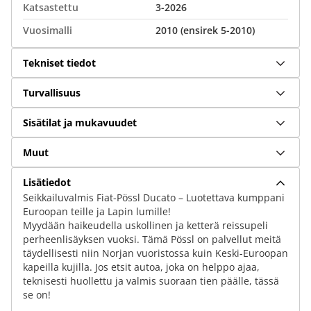
Katsastettu
3-2026
Vuosimalli
2010 (ensirek 5-2010)
Tekniset tiedot
Turvallisuus
Sisätilat ja mukavuudet
Muut
Lisätiedot
Seikkailuvalmis Fiat-Pössl Ducato – Luotettava kumppani
Euroopan teille ja Lapin lumille!
Myydään haikeudella uskollinen ja ketterä reissupeli
perheenlisäyksen vuoksi. Tämä Pössl on palvellut meitä
täydellisesti niin Norjan vuoristossa kuin Keski-Euroopan
kapeilla kujilla. Jos etsit autoa, joka on helppo ajaa,
teknisesti huollettu ja valmis suoraan tien päälle, tässä
se on!