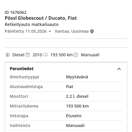
ID 1676062
Pössl Globescout / Ducato, Fiat
Retkeilyauto matkailuauto
Päivitetty 11.05.2026
Vantaa, Uusimaa
Diesel
2010
193 500 km
Manuaali
Perustiedot
Ilmoitustyyppi
Myytävänä
Alustavalmistaja
Fiat
Moottori
2.2 l, diesel
Mittarilukema
193 500 km
Vetotapa
Etuveto
Vaihteisto
Manuaali