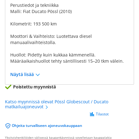
Perustiedot ja tekniikka
Malli: Fiat Ducato Pössl (2010)
Kilometrit: 193 500 km
Moottori & Vaihteisto: Luotettava diesel
manuaalivaihteistolla.
Huollot: Pidetty kuin kukkaa kämmenellä.
Määräaikaishuollot tehty säntillisesti 15–20 tkm välein.
Näytä lisää
Poistettu myynnistä
Katso myynnissä olevat Pössl Globescout / Ducato
matkailuajoneuvot
Tilastot
Ohjeita turvalliseen ajoneuvokauppaan
Yksityishenkilöiden välisessä kaupankäynnissä sovelletaan kauppalakia