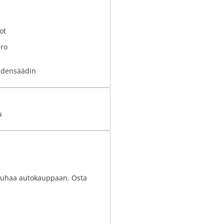
ot
ero
udensäädin
u
nrauhaa autokauppaan. Osta