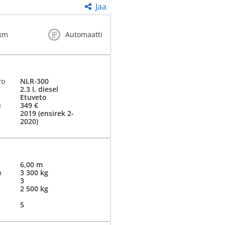
Jaa
 km
Automaatti
ro
NLR-300
2.3 l, diesel
Etuveto
u
349 €
2019 (ensirek 2-
2020)
6,00 m
a
3 300 kg
3
2 500 kg
5