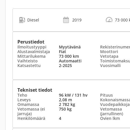
Diesel
2019
73 000
Perustiedot
Ilmoitustyyppi
Myytävänä
Rekisterinume
Alustavalmistaja
Fiat
Moottori
Mittarilukema
73 000 km
Vetotapa
Vaihteisto
Automaatti
Toimistomaks
Katsastettu
2-2025
Vuosimalli
Tekniset tiedot
Teho
96 kW / 131 hv
Pituus
Leveys
2,08 m
Kokonaismass
Omamassa
2 782 kg
Vuodepaikkoja
Vetomassa (ei
750 kg
Vetomassa
jarruja)
(jarrullinen)
Henkilömäärä
4
Ovien lkm