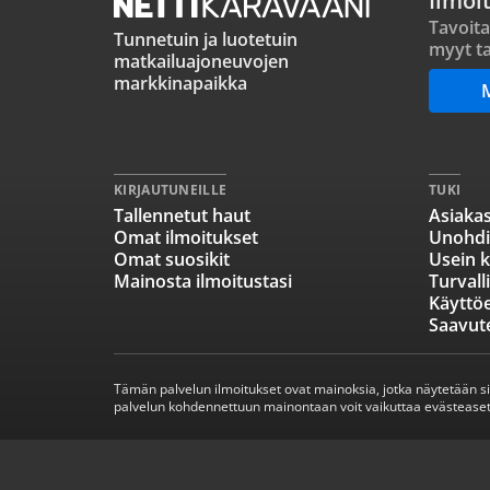
Ilmoi
Tavoita
Tunnetuin ja luotetuin
myyt ta
matkailuajoneuvojen
markkinapaikka
KIRJAUTUNEILLE
TUKI
Tallennetut haut
Asiakas
Omat ilmoitukset
Unohdi
Omat suosikit
Usein k
Mainosta ilmoitustasi
Turvall
Käyttö
Saavut
Tämän palvelun ilmoitukset ovat mainoksia, jotka näytetään s
palvelun kohdennettuun mainontaan voit vaikuttaa evästeaset