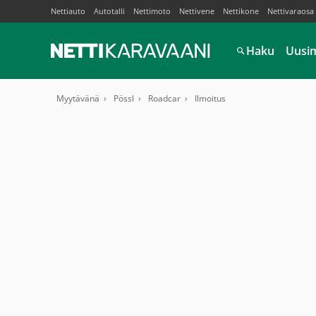
Nettiauto
Autotalli
Nettimoto
Nettivene
Nettikone
Nettivaraosa
Haku
Uusi
Myytävänä
Pössl
Roadcar
Ilmoitus