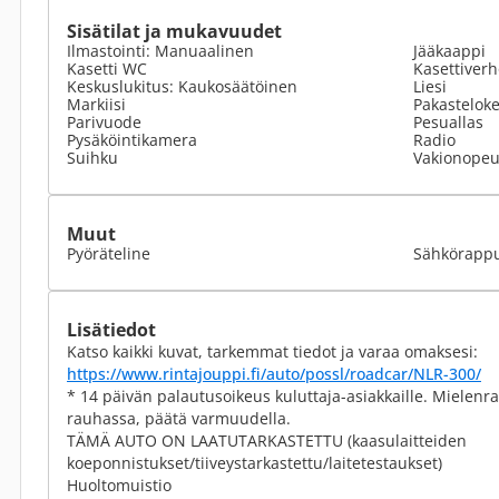
Sisätilat ja mukavuudet
Ilmastointi: Manuaalinen
Jääkaappi
Kasetti WC
Kasettiverh
Keskuslukitus: Kaukosäätöinen
Liesi
Markiisi
Pakastelok
Parivuode
Pesuallas
Pysäköintikamera
Radio
Suihku
Vakionope
Muut
Pyöräteline
Sähkörapp
Lisätiedot
Katso kaikki kuvat, tarkemmat tiedot ja varaa omaksesi:
https://www.rintajouppi.fi/auto/possl/roadcar/NLR-300/
* 14 päivän palautusoikeus kuluttaja-asiakkaille. Miele
rauhassa, päätä varmuudella.
TÄMÄ AUTO ON LAATUTARKASTETTU (kaasulaitteiden
koeponnistukset/tiiveystarkastettu/laitetestaukset)
Huoltomuistio