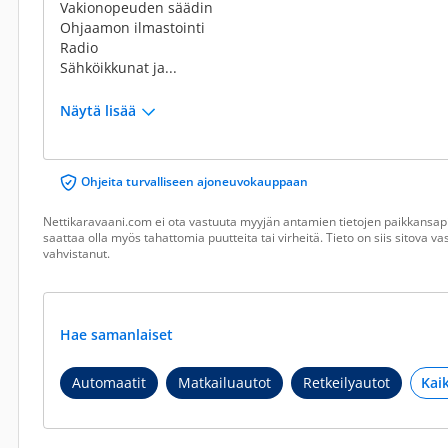
Vakionopeuden säädin
Ohjaamon ilmastointi
Radio
Sähköikkunat ja...
Näytä lisää
Ohjeita turvalliseen ajoneuvokauppaan
Nettikaravaani.com ei ota vastuuta myyjän antamien tietojen paikkansapi
saattaa olla myös tahattomia puutteita tai virheitä. Tieto on siis sitova 
vahvistanut.
Hae samanlaiset
Automaatit
Matkailuautot
Retkeilyautot