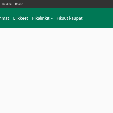
Rekkari
Baana
mmat
Liikkeet
Pikalinkit
Fiksut kaupat