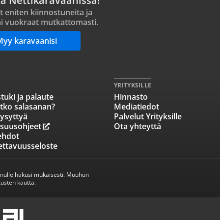
ta Nettikaravaanissa!
t eniten kiinnostuneita ja
i vuokraat mutkattomasti.
Myy karavaanisi
YRITYKSILLE
tuki ja palaute
Hinnasto
tko salasanan?
Mediatiedot
ysyttyä
Palvelut Yrityksille
isuusohjeet
Ota yhteyttä
ehdot
ettavuusseloste
inulle hakusi mukaisesti. Muuhun
usten kautta.