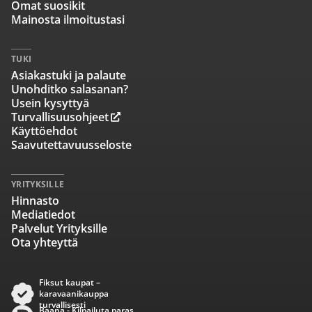
Omat suosikit
Mainosta ilmoitustasi
TUKI
Asiakastuki ja palaute
Unohditko salasanan?
Usein kysyttyä
Turvallisuusohjeet
Käyttöehdot
Saavutettavuusseloste
YRITYKSILLE
Hinnasto
Mediatiedot
Palvelut Yrityksille
Ota yhteyttä
Fiksut kaupat –
karavaanikauppa
turvallisesti
Baana - Kilpailuta paras