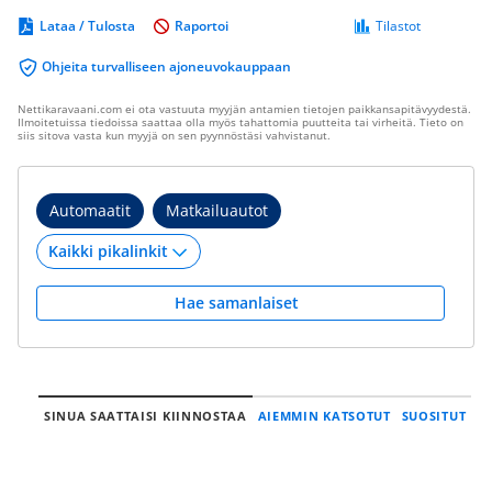
Lataa / Tulosta
Raportoi
Tilastot
Ohjeita turvalliseen ajoneuvokauppaan
Nettikaravaani.com ei ota vastuuta myyjän antamien tietojen paikkansapitävyydestä.
Ilmoitetuissa tiedoissa saattaa olla myös tahattomia puutteita tai virheitä. Tieto on
siis sitova vasta kun myyjä on sen pyynnöstäsi vahvistanut.
Automaatit
Matkailuautot
Hae samanlaiset
SINUA SAATTAISI KIINNOSTAA
AIEMMIN KATSOTUT
SUOSITUT