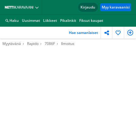
Kirjaudu
Myy karavaanisi
Haku
Uusimmat
Liikkeet
Pikalinkit
Fiksut kaupat
Hae samanlaiset
Myytävänä
Rapido
7086F
Ilmoitus