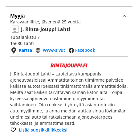
Myyjä
Karavaaniliike, Jäsenenä 25 vuotta
J. Rinta-Jouppi Lahti
Tupalankatu 7
15680 Lahti
Kartta
Www-sivut
Facebook
J. Rinta-Jouppi Lahti – Luotettava kumppanisi
ajoneuvoasioissa! Ammattitaitoinen tiimimme palvelee
kaikissa autotarpeissasi tinkimättömällä ammattitaidolla.
Meiltä saat kaiken tarvittavan saman katon alta – olipa
kyseessä ajoneuvon ostaminen, myyminen tai
vaihtaminen. Ota rohkeasti yhteyttä asiantunteviin
automyyjiimme, ja anna meidän auttaa sinua löytämään
unelmiesi auto tai ratkaisemaan ajoneuvotarpeesi
tehokkaasti ja ammattimaisesti.
Lisää suosikkiliikkeeksi