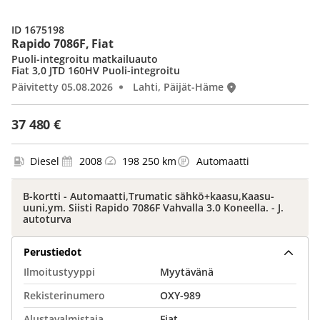
ID 1675198
Rapido 7086F, Fiat
Puoli-integroitu matkailuauto
Fiat 3,0 JTD 160HV Puoli-integroitu
Päivitetty 05.08.2026
Lahti, Päijät-Häme
37 480 €
Diesel
2008
198 250 km
Automaatti
B-kortti - Automaatti,Trumatic sähkö+kaasu,Kaasu-
uuni,ym. Siisti Rapido 7086F Vahvalla 3.0 Koneella. - J.
autoturva
Perustiedot
Ilmoitustyyppi
Myytävänä
Rekisterinumero
OXY-989
Alustavalmistaja
Fiat