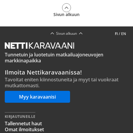
Sivun alkuun
Sivun alkuun
FI
/
EN
Tunnetuin ja luotetuin matkailuajoneuvojen
markkinapaikka
Ilmoita Nettikaravaanissa!
Tavoitat eniten kiinnostuneita ja myyt tai vuokraat
mutkattomasti.
Myy karavaanisi
KIRJAUTUNEILLE
Tallennetut haut
Omat ilmoitukset