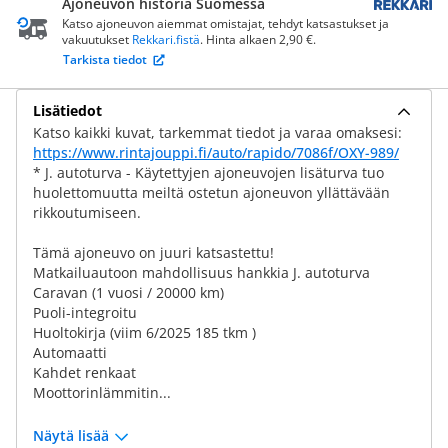
Ajoneuvon historia Suomessa
Katso ajoneuvon aiemmat omistajat, tehdyt katsastukset ja
vakuutukset
Rekkari.fistä
. Hinta alkaen 2,90 €.
Tarkista tiedot
Lisätiedot
Katso kaikki kuvat, tarkemmat tiedot ja varaa omaksesi:
https://www.rintajouppi.fi/auto/rapido/7086f/OXY-989/
* J. autoturva - Käytettyjen ajoneuvojen lisäturva tuo
huolettomuutta meiltä ostetun ajoneuvon yllättävään
rikkoutumiseen.
Tämä ajoneuvo on juuri katsastettu!
Matkailuautoon mahdollisuus hankkia J. autoturva
Caravan (1 vuosi / 20000 km)
Puoli-integroitu
Huoltokirja (viim 6/2025 185 tkm )
Automaatti
Kahdet renkaat
Moottorinlämmitin...
Näytä lisää